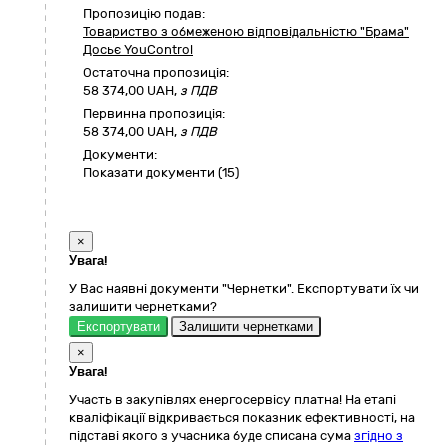
Пропозицію подав:
Товариство з обмеженою відповідальністю "Брама"
Досьє YouControl
Остаточна пропозиція:
58 374,00
UAH,
з ПДВ
Первинна пропозиція:
58 374,00 UAH,
з ПДВ
Документи:
Показати документи (15)
×
Увага!
У Вас наявні документи "Чернетки". Експортувати їх чи
залишити чернетками?
Експортувати
Залишити чернетками
×
Увага!
Участь в закупівлях енергосервісу платна! На етапі
кваліфікації відкривається показник ефективності, на
підставі якого з учасника буде списана сума
згідно з