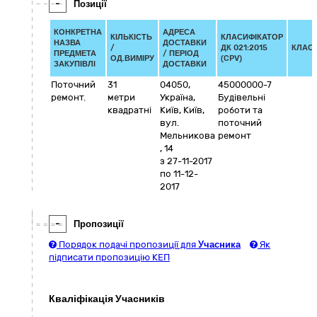
-
Позиції
КОНКРЕТНА
АДРЕСА
КІЛЬКІСТЬ
КЛАСИФІКАТОР
НАЗВА
ДОСТАВКИ
/
ДК 021:2015
КЛАС
ПРЕДМЕТА
/ ПЕРІОД
ОД.ВИМІРУ
(CPV)
ЗАКУПІВЛІ
ДОСТАВКИ
Поточний
31
04050
,
45000000-7
ремонт.
метри
Україна
,
Будівельні
квадратні
Київ
,
Київ
,
роботи та
вул.
поточний
Мельникова
ремонт
, 14
з 27-11-2017
по 11-12-
2017
-
Пропозиції
Порядок подачі пропозиції для
Учасника
Як
підписати пропозицію КЕП
Кваліфікація Учасників