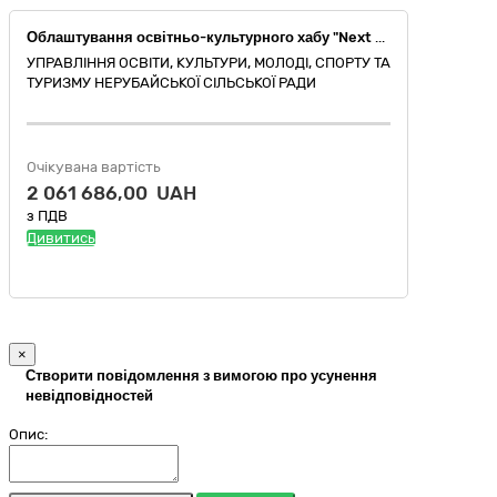
Облаштування освітньо-культурного хабу "Next Level" у Нерубайському академічному ліцеї №1 в рамках швейцарсько-українського проекту "Децентралізація для розвитку демократичної освіти", який підтримується міжнародними фінансовими організаціями (поточний ремонт)
УПРАВЛІННЯ ОСВІТИ, КУЛЬТУРИ, МОЛОДІ, СПОРТУ ТА
ТУРИЗМУ НЕРУБАЙСЬКОЇ СІЛЬСЬКОЇ РАДИ
Очікувана вартість
2 061 686,00 UAH
з ПДВ
Дивитись
×
Створити повідомлення з вимогою про усунення
невідповідностей
Опис: