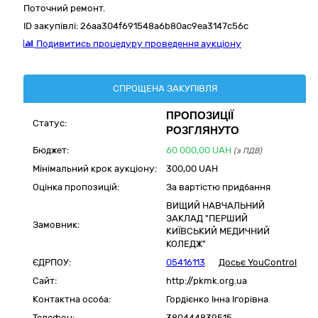
Поточний ремонт.
ID закупівлі:
26aa304f691548a6b80ac9ea3147c56c
Подивитись процедуру проведення аукціону
СПРОЩЕНА ЗАКУПІВЛЯ
ПРОПОЗИЦІЇ
Статус:
РОЗГЛЯНУТО
Бюджет:
60 000,00
UAH
(з ПДВ)
Мінімальний крок аукціону:
300,00 UAH
Оцінка пропозицій:
За вартістю придбання
ВИЩИЙ НАВЧАЛЬНИЙ
ЗАКЛАД "ПЕРШИЙ
Замовник:
КИЇВСЬКИЙ МЕДИЧНИЙ
КОЛЕДЖ"
ЄДРПОУ:
05416113
Досьє YouControl
Сайт:
http://pkmk.org.ua
Контактна особа:
Гордієнко Інна Ігорівна
Телефон:
380444839515