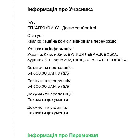
Інформація про Учасника
Ім'я:
ПП "АГРОКОМ-С"
Досьє YouControl
Статус:
кваліфікаційна комісія відмовила переможцю
Контактна інформація:
Україна
,
Київ
,
м.Київ,
ВУЛИЦЯ ЛЕВАНДОВСЬКА,
будинок 3-В, офіс 202
,
01010
,
ЗОРЯНА СТЕПОВАНА
Остаточна пропозиція:
54 600,00
UAH,
з ПДВ
Первинна пропозиція:
54 600,00 UAH,
з ПДВ
Документи пропозиції:
Показати документи
Документи рішення:
Показати документи
Інформація про Переможця