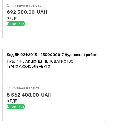
Очікувана вартість
692 380,00 UAH
з ПДВ
Дивитись
Код ДК 021:2015 - 45000000-7 Будівельні роботи та поточний ремонт (Реконструкція ПЛ-0,4кВ від КТП-2079 із заміною неізольованого проводу на СІП та заміною КТП-2079 за адресою: вул. Вуглегірська/Радісна, м. Запоріжжя)
ПУБЛІЧНЕ АКЦІОНЕРНЕ ТОВАРИСТВО
"ЗАПОРІЖЖЯОБЛЕНЕРГО"
Очікувана вартість
5 562 408,00 UAH
з ПДВ
Дивитись