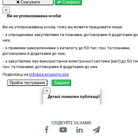
Скасувати
Створити
×
Ви не уповноважена особа!
Ви не уповноважена особа, тому ви можете працювати лише:
- з спрощеними закупівлями та планами, договорами й додатками до
них;
- з прямими замовленнями з каталогу до 50 тис. грн. та планами,
договорами й додатками до них;
- з закупівлею без використання електронної системи (звіт) до 50 ти
грн. та планами, договорами й додатками до них.
Подробиці на
infobox.prozorro.org
Пройти тестування
Закрити
×
Деталі помилки публікації
СЛІДКУЙТЕ ЗА НАМИ: