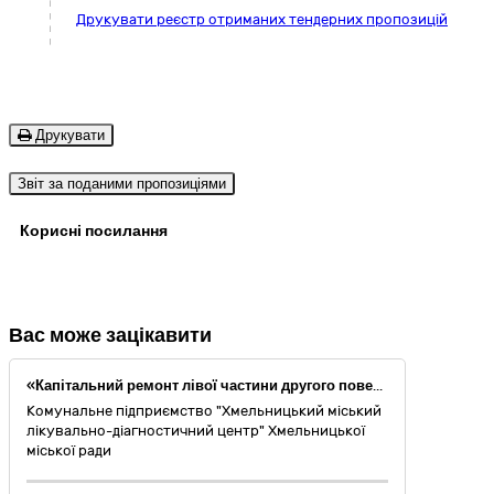
Друкувати реєстр отриманих тендерних пропозицій
Друкувати
Звіт за поданими пропозиціями
Корисні посилання
Вас може зацікавити
«Капітальний ремонт лівої частини другого поверху (коридору, фойє та приміщень бухгалтерії і охорони праці) комунального підприємства "Хмельницький міський лікувально-діагностичний центр" Хмельницької міської ради, поліклініки №1, за адресою: вул. Подільська, 54, м. Хмельницький» (код ДК 021:2015 : 45000000-7 — Будівельні роботи та поточний ремонт).
Комунальне підприємство "Хмельницький міський
лікувально-діагностичний центр" Хмельницької
міської ради