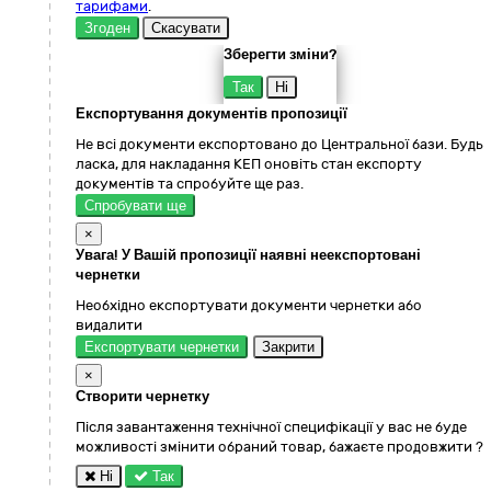
тарифами
.
Згоден
Скасувати
Зберегти зміни?
Так
Ні
Експортування документів пропозиції
Не всі документи експортовано до Центральної бази. Будь
ласка, для накладання КЕП оновіть стан експорту
документів та спробуйте ще раз.
Спробувати ще
×
Увага! У Вашій пропозиції наявні неекспортовані
чернетки
Необхідно експортувати документи чернетки або
видалити
Експортувати чернетки
Закрити
×
Створити чернетку
Після завантаження технічної специфікації у вас не буде
можливості змінити обраний товар, бажаєте продовжити ?
Ні
Так