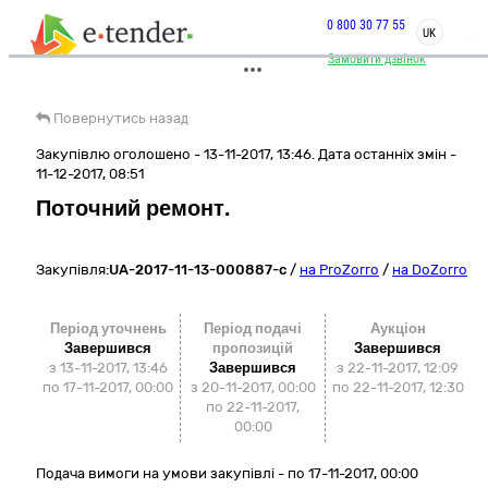
0 800 30 77 55
UK
Замовити дзвінок
Повернутись назад
Закупівлю оголошено - 13-11-2017, 13:46. Дата останніх змін -
11-12-2017, 08:51
Поточний ремонт.
Закупівля:
UA-2017-11-13-000887-c
/
на ProZorro
/
на DoZorro
Період уточнень
Період подачі
Аукціон
Завершився
пропозицій
Завершився
з 13-11-2017, 13:46
Завершився
з
22-11-2017, 12:09
по 17-11-2017, 00:00
з 20-11-2017, 00:00
по
22-11-2017, 12:30
по 22-11-2017,
00:00
Подача вимоги на умови закупівлі - по 17-11-2017, 00:00