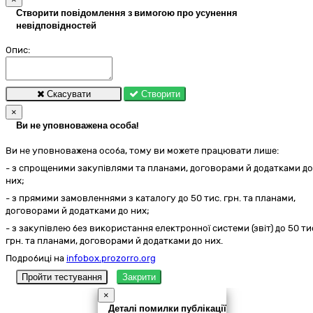
Створити повідомлення з вимогою про усунення
невідповідностей
Опис:
Скасувати
Створити
×
Ви не уповноважена особа!
Ви не уповноважена особа, тому ви можете працювати лише:
- з спрощеними закупівлями та планами, договорами й додатками до
них;
- з прямими замовленнями з каталогу до 50 тис. грн. та планами,
договорами й додатками до них;
- з закупівлею без використання електронної системи (звіт) до 50 ти
грн. та планами, договорами й додатками до них.
Подробиці на
infobox.prozorro.org
Пройти тестування
Закрити
×
Деталі помилки публікації