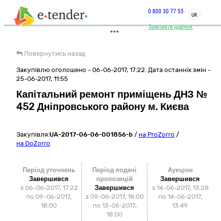
0 800 30 77 55
UK
Замовити дзвінок
Повернутись назад
Закупівлю оголошено - 06-06-2017, 17:22. Дата останніх змін -
25-06-2017, 11:55
Капітальний ремонт приміщень ДНЗ №
452 Дніпровського району м. Києва
Закупівля:
UA-2017-06-06-001856-b
/
на ProZorro
/
на DoZorro
Період уточнень
Період подачі
Аукціон
Завершився
пропозицій
Завершився
з 06-06-2017, 17:22
Завершився
з
14-06-2017, 13:28
по 09-06-2017,
з 09-06-2017, 18:00
по
14-06-2017,
18:00
по 13-06-2017,
13:49
18:00