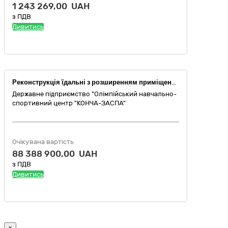
1 243 269,00 UAH
з ПДВ
Дивитись
Реконструкція їдальні з розширенням приміщень державного підприємства "Олімпійський навчально-спортивний центр "Конча-Заспа" за адресою: 03131, м. Київ, вул. Столичне шосе, 19. Коригування.
Державне підприємство "Олімпійський навчально-
спортивний центр "КОНЧА-ЗАСПА"
Очікувана вартість
88 388 900,00 UAH
з ПДВ
Дивитись
×