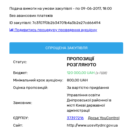
Подача вимоги на умови закупівлі - по 09-06-2017, 18:00
Без авансових платежів
ID закупівлі:
7c3f07f0b2b34701b4a3b2e27cd66494
Подивитись процедуру проведення аукціону
СПРОЩЕНА ЗАКУПІВЛЯ
ПРОПОЗИЦІЇ
Статус:
РОЗГЛЯНУТО
Бюджет:
120 000,00
UAH
(з ПДВ)
Мінімальний крок аукціону:
800,00 UAH
Оцінка пропозицій:
За вартістю придбання
Управління освіти
Дніпровської районної в
Замовник:
місті Києві державної
адміністрації
ЄДРПОУ:
37397216
Досьє YouControl
Сайт:
http://www.uosvitydnr.gov.ua