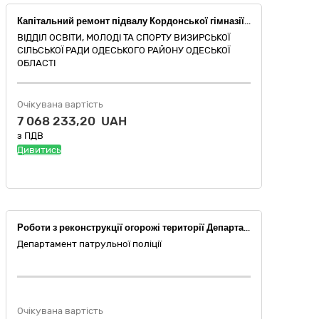
Капітальний ремонт підвалу Кордонської гімназії (захисної споруди цивільного захисту (найпростіше укриття)) за адресою: Україна, Одеська область, Одеський район, с. Кордон, вул. Шкільна, 3
ВІДДІЛ ОСВІТИ, МОЛОДІ ТА СПОРТУ ВИЗИРСЬКОЇ
СІЛЬСЬКОЇ РАДИ ОДЕСЬКОГО РАЙОНУ ОДЕСЬКОЇ
ОБЛАСТІ
Очікувана вартість
7 068 233,20 UAH
з ПДВ
Дивитись
Роботи з реконструкції огорожі території Департаменту патрульної поліції за адресою: вул. Федора Ернста, 3, м. Київ
Департамент патрульної поліції
Очікувана вартість