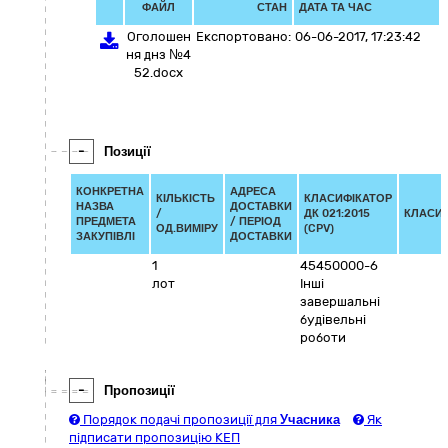
ФАЙЛ
СТАН
ДАТА ТА ЧАС
Оголошен
Експортовано:
06-06-2017, 17:23:42
ня днз №4
52.docx
-
Позиції
КОНКРЕТНА
АДРЕСА
КІЛЬКІСТЬ
КЛАСИФІКАТОР
НАЗВА
ДОСТАВКИ
/
ДК 021:2015
КЛАСИ
ПРЕДМЕТА
/ ПЕРІОД
ОД.ВИМІРУ
(CPV)
ЗАКУПІВЛІ
ДОСТАВКИ
1
45450000-6
лот
Інші
завершальні
будівельні
роботи
-
Пропозиції
Порядок подачі пропозиції для
Учасника
Як
підписати пропозицію КЕП