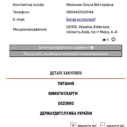
Контактна особа:
Мельник Ольга Вікторівна
Телефон:
080442920944
E-mail:
[email protected]
02105,
Україна
,
Київська
Місцезнаходження:
область,
Київ,
пр-т Миру, 6-А
1
Витяг про відсутність судимості
Реєстр осіб, які вчинили корупційні правопорушення
ДЕТАЛІ ЗАКУПІВЛІ
ПИТАННЯ
ВИМОГИ/СКАРГИ
1
DOZORRO
ДЕРЖАУДИТСЛУЖБА УКРАЇНИ
+
-
відкрити всі
закрити всі