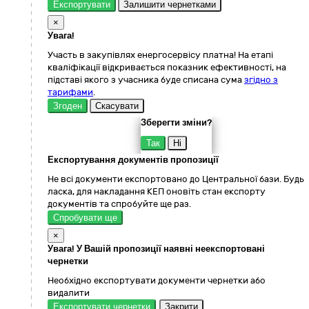
Експортувати
Залишити чернетками
×
Увага!
Участь в закупівлях енергосервісу платна! На етапі
кваліфікації відкривається показник ефективності, на
підставі якого з учасника буде списана сума
згідно з
тарифами
.
Згоден
Скасувати
Зберегти зміни?
Так
Ні
Експортування документів пропозиції
Не всі документи експортовано до Центральної бази. Будь
ласка, для накладання КЕП оновіть стан експорту
документів та спробуйте ще раз.
Спробувати ще
×
Увага! У Вашій пропозиції наявні неекспортовані
чернетки
Необхідно експортувати документи чернетки або
видалити
Експортувати чернетки
Закрити