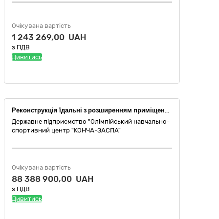
Очікувана вартість
1 243 269,00 UAH
з ПДВ
Дивитись
Реконструкція їдальні з розширенням приміщень державного підприємства "Олімпійський навчально-спортивний центр "Конча-Заспа" за адресою: 03131, м. Київ, вул. Столичне шосе, 19. Коригування.
Державне підприємство "Олімпійський навчально-
спортивний центр "КОНЧА-ЗАСПА"
Очікувана вартість
88 388 900,00 UAH
з ПДВ
Дивитись