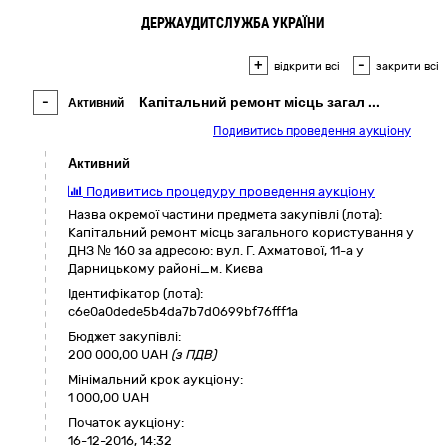
ДЕРЖАУДИТСЛУЖБА УКРАЇНИ
+
-
відкрити всі
закрити всі
-
Капітальний ремонт місць загал
...
Активний
Подивитись проведення аукціону
Активний
Подивитись процедуру проведення аукціону
Назва окремої частини предмета закупівлі (лота):
Капітальний ремонт місць загального користування у
ДНЗ № 160 за адресою: вул. Г. Ахматової, 11-а у
Дарницькому районі_м. Києва
Ідентифікатор (лота):
c6e0a0dede5b4da7b7d0699bf76fff1a
Бюджет закупівлі:
200 000,00
UAH
(з ПДВ)
Мінімальний крок аукціону:
1 000,00 UAH
Початок аукціону:
16-12-2016, 14:32