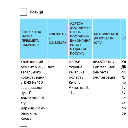
-
Позиції
АДРЕСА
ДОСТАВКИ /
КОНКРЕТНА
СТРОК
КІЛЬКІСТЬ
КЛАСИФІКАТОР
НАЗВА
ПОСТАВКИ/
/
ДК 021:2015
КЛ
ПРЕДМЕТА
ВИКОНАННЯ
ОД.ВИМІРУ
(CPV)
ЗАКУПІВЛІ
РОБІТ/
НАДАННЯ
ПОСЛУГ:
Капітальний
1
02068
45453000-7
Кла
ремонт місць
лот
Україна
Капітальний
ДК
загального
Київська
ремонт і
41.
користування
область
реставрація
"Бу
у ДНЗ № 160
Київ
Г.
не
за адресою:
Ахматової,
буд
вул. Г.
11-а
буд
Ахматової, 11-
рек
а у
кап
Дарницькому
пот
районі м.
рем
Києва