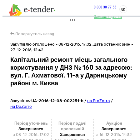
0 800 30 77 55
UK
Замовити дзвінок
Повернутись назад
Закупівлю оголошено - 08-12-2016, 17:02. Дата останніх змін -
27-12-2016, 12:42
Капітальний ремонт місць загального
користування у ДНЗ № 160 за адресою:
вул. Г. Ахматової, 11-а у Дарницькому
районі м. Києва
Закупівля:
UA-2016-12-08-002251-b
/
на ProZorro
/
на DoZorro
Період уточнень
Період подачі
Аукціон
Завершився
пропозицій
Завершився
з 08-12-2016, 17:02
Завершився
з
16-12-2016, 14:32