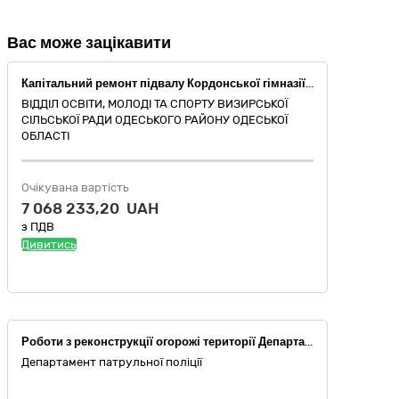
Вас може зацікавити
Капітальний ремонт підвалу Кордонської гімназії (захисної споруди цивільного захисту (найпростіше укриття)) за адресою: Україна, Одеська область, Одеський район, с. Кордон, вул. Шкільна, 3
ВІДДІЛ ОСВІТИ, МОЛОДІ ТА СПОРТУ ВИЗИРСЬКОЇ
СІЛЬСЬКОЇ РАДИ ОДЕСЬКОГО РАЙОНУ ОДЕСЬКОЇ
ОБЛАСТІ
Очікувана вартість
7 068 233,20 UAH
з ПДВ
Дивитись
Роботи з реконструкції огорожі території Департаменту патрульної поліції за адресою: вул. Федора Ернста, 3, м. Київ
Департамент патрульної поліції