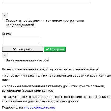
×
Створити повідомлення з вимогою про усунення
невідповідностей
Опис:
Скасувати
Створити
×
Ви не уповноважена особа!
Ви не уповноважена особа, тому ви можете працювати лише:
- з спрощеними закупівлями та планами, договорами й додатками до
них;
- з прямими замовленнями з каталогу до 50 тис. грн. та планами,
договорами й додатками до них;
- з закупівлею без використання електронної системи (звіт) до 50 ти
грн. та планами, договорами й додатками до них.
Подробиці на
infobox.prozorro.org