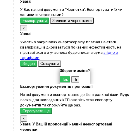
Увага!
У Вас наявні документи "Чернетки". Експортувати їх чи
залишити чернетками?
Експортувати
Залишити чернетками
×
Увага!
Участь в закупівлях енергосервісу платна! На етапі
кваліфікації відкривається показник ефективності, на
підставі якого з учасника буде списана сума
згідно з
тарифами
.
Згоден
Скасувати
Зберегти зміни?
Так
Ні
Експортування документів пропозиції
Не всі документи експортовано до Центральної бази. Будь
ласка, для накладання КЕП оновіть стан експорту
документів та спробуйте ще раз.
Спробувати ще
×
Увага! У Вашій пропозиції наявні неекспортовані
чернетки