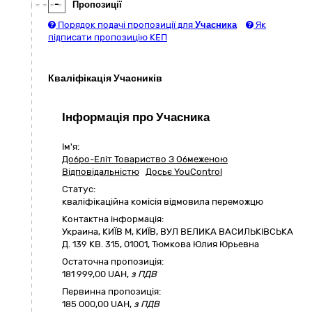
-
Пропозиції
Порядок подачі пропозиції для
Учасника
Як
підписати пропозицію КЕП
Кваліфікація Учасників
Інформація про Учасника
Ім'я:
Добро-Елiт Товариство З Обмеженою
Вiдповiдальнiстю
Досьє YouControl
Статус:
кваліфікаційна комісія відмовила переможцю
Контактна інформація:
Украина
,
КИЇВ М
,
КИЇВ,
ВУЛ ВЕЛИКА ВАСИЛЬКІВСЬКА
Д. 139 КВ. 315
,
01001
,
Тюмкова Юлия Юрьевна
Остаточна пропозиція:
181 999,00
UAH,
з ПДВ
Первинна пропозиція:
185 000,00 UAH,
з ПДВ