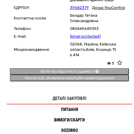
ЄДРПОУ:
39682379
Досьє YouControl
Бондар Тетяна
Контактна особа:
Олександрівна
Телефон:
080445649093
E-mail:
[email protected]
02068,
Україна
,
Київська
Місцезнаходження:
область,
Київ,
Кошиця, 11,
к.414
5
Витяг про відсутність судимості
Реєстр осіб, які вчинили корупційні правопорушення
ДЕТАЛІ ЗАКУПІВЛІ
ПИТАННЯ
ВИМОГИ/СКАРГИ
DOZORRO