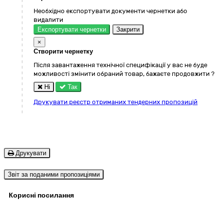
Необхідно експортувати документи чернетки або
видалити
Експортувати чернетки
Закрити
×
Створити чернетку
Після завантаження технічної специфікації у вас не буде
можливості змінити обраний товар, бажаєте продовжити ?
Ні
Так
Друкувати реєстр отриманих тендерних пропозицій
Друкувати
Звіт за поданими пропозиціями
Корисні посилання