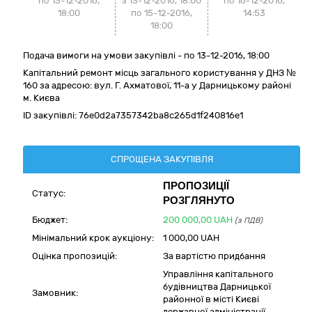
по 13-12-2016,
з 13-12-2016, 18:00
по
16-12-2016,
18:00
по 15-12-2016,
14:53
18:00
Подача вимоги на умови закупівлі - по 13-12-2016, 18:00
Капітальний ремонт місць загального користування у ДНЗ №
160 за адресою: вул. Г. Ахматової, 11-а у Дарницькому районі
м. Києва
ID закупівлі:
76e0d2a7357342ba8c265d1f240816e1
СПРОЩЕНА ЗАКУПІВЛЯ
ПРОПОЗИЦІЇ
Статус:
РОЗГЛЯНУТО
Бюджет:
200 000,00
UAH
(з ПДВ)
Мінімальний крок аукціону:
1 000,00 UAH
Оцінка пропозицій:
За вартістю придбання
Управління капітального
будівництва Дарницької
Замовник:
районної в місті Києві
державної адміністрації