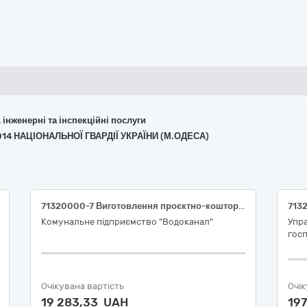
, інженерні та інспекційні послуги
014 НАЦІОНАЛЬНОЇ ГВАРДІЇ УКРАЇНИ (М.ОДЕСА)
71320000-7 Виготовлення проєктно-кошторисної документації по об’єкту: «Встановлення вузла комерційного обліку теплової енергії на опалення будівель насосної станції по вул. Молодіжна, 61, м. Запоріжжя». КНУ «Настанова з визначення вартості проектних, науково-проектних, вишукувальних робіт та експертизи проектної документації на будівництво».
Комунальне підприємство "Водоканал"
Упр
госп
Очікувана вартість
Очік
19 283,33 UAH
197