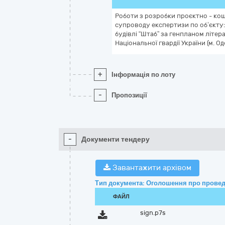
Роботи з розробки проєктно - кош
супроводу експертизи по об’єкту:
будівлі “Штаб” за генпланом літера
Національної гвардії України (м. Од
+
Інформація по лоту
-
Пропозиції
-
Документи тендеру
Завантажити архівом
Тип документа: Оголошення про провед
ФАЙЛ
sign.p7s