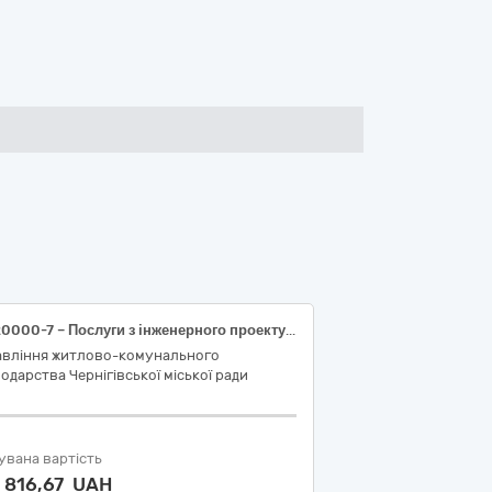
71320000-7 – Послуги з інженерного проектування (Послуги з ліквідації несанкціонованого розміщення відходів мазуту та залишків цегляних фундаментів на земельній ділянці (розробка проєктної документації) (стадія проєктування - робочий проєкт)
авління житлово-комунального
одарства Чернігівської міської ради
увана вартість
 816,67 UAH