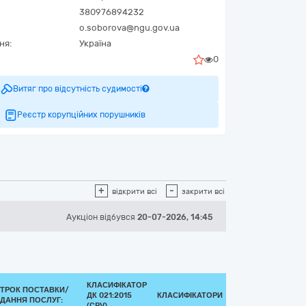
380976894232
o.soborova@ngu.gov.ua
ня:
Україна
0
Витяг про відсутність судимості
Реєстр корупційних порушників
+
-
відкрити всі
закрити всі
Аукціон відбувся
20-07-2026, 14:45
КЛАСИФІКАТОР
ТРОК ПОСТАВКИ/
ДК 021:2015
КЛАСИФІКАТОРИ
ДАННЯ ПОСЛУГ:
(CPV)