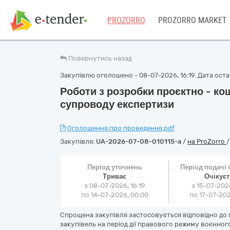
PROZORRO
PROZORRO MARKET
Повернутись назад
Закупівлю оголошено - 08-07-2026, 16:19. Дата остан
Роботи з розробки проєктно - ко
супроводу експертизи
Оголошення про проведення.pdf
Закупівля:
UA-2026-07-08-010115-a
/
на ProZorro
Період уточнень
Період подачі
Триває
Очікує
з 08-07-2026, 16:19
з 15-07-202
по 14-07-2026, 00:00
по 17-07-202
Спрощена закупівля застосовується відповідно до
закупівель на період дії правового режиму воєнно