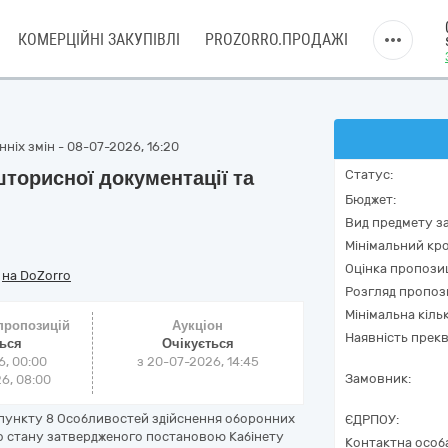
КОМЕРЦІЙНІ ЗАКУПІВЛІ
PROZORRO.ПРОДАЖІ
ніх змін - 08-07-2026, 16:20
шторисної документації та
Статус:
Бюджет:
Вид предмету за
Мінімальний кро
Оцінка пропозиц
/
на DoZorro
Розгляд пропоз
Мінімальна кіль
 пропозицій
Аукціон
Наявність прекв
ться
Очікується
6, 00:00
з
20-07-2026, 14:45
Замовник:
6, 08:00
 пункту 8 Особливостей здійснення оборонних
ЄДРПОУ:
го стану затвердженого постановою Кабінету
Контактна особ