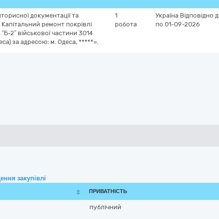
торисної документації та
1
Україна
Відповідно д
 Капітальний ремонт покрівлі
робота
по 01-09-2026
 “Б-2” військової частини 3014
еса) за адресою: м. Одеса, *****».
ення закупівлі
ПРИВАТНІСТЬ
публічний