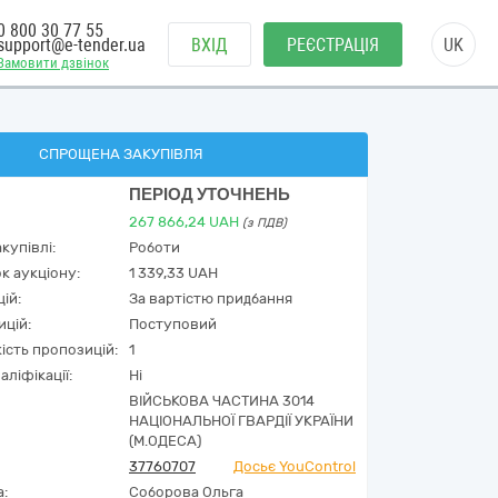
0 800 30 77 55
support@e-tender.ua
ВХІД
РЕЄСТРАЦІЯ
UK
Замовити дзвінок
СПРОЩЕНА ЗАКУПІВЛЯ
ПЕРІОД УТОЧНЕНЬ
267 866,24
UAH
(з ПДВ)
купівлі:
Роботи
к аукціону:
1 339,33 UAH
ій:
За вартістю придбання
ицій:
Поступовий
кість пропозицій:
1
аліфікації:
Ні
ВІЙСЬКОВА ЧАСТИНА 3014
НАЦІОНАЛЬНОЇ ГВАРДІЇ УКРАЇНИ
(М.ОДЕСА)
37760707
Досьє YouControl
а:
Соборова Ольга