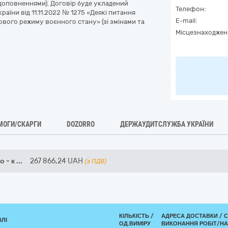
та доповненнями). Договір буде укладений
Телефон:
раїни від 11.11.2022 № 1275 «Деякі питання
E-mail:
ового режиму воєнного стану» (зі змінами та
Місцезнаходжен
МОГИ/СКАРГИ
DOZORRO
ДЕРЖАУДИТСЛУЖБА УКРАЇНИ
 - к
...
267 866,24
UAH
(з ПДВ)
КІЛЬКІСТЬ /
АДРЕСА ДОСТАВКИ /
С
ВЛІ
ОД.ВИМІРУ
ВИКОНАННЯ РОБІТ/НА