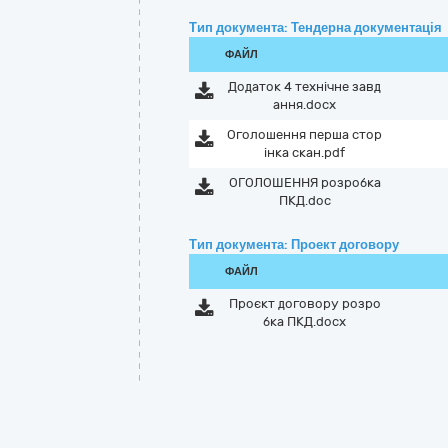
Тип документа: Тендерна документація
ФАЙЛ
Додаток 4 технічне завд
ання.docx
Оголошення перша стор
інка скан.pdf
ОГОЛОШЕННЯ розробка
ПКД.doc
Тип документа: Проект договору
ФАЙЛ
Проєкт договору розро
бка ПКД.docx