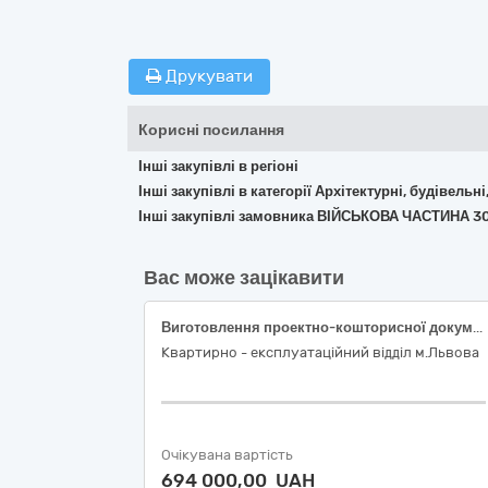
Друкувати
Корисні посилання
Інші закупівлі в регіоні
Інші закупівлі в категорії Архітектурні, будівельні
Інші закупівлі замовника ВІЙСЬКОВА ЧАСТИНА 3
Вас може зацікавити
Виготовлення проектно-кошторисної документації по об’єкту: «Реконструкція будівлі №*/34 (лікувальний корпус) з добудовою приміщення для встановлення модуля МРТ, в/м № *, ВМКЦ Західного регіону, м. Львів, вул..*,»
Квартирно - експлуатаційний відділ м.Львова
Очікувана вартість
694 000,00 UAH