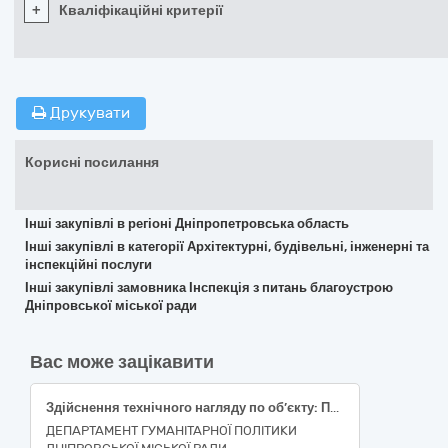
+
Кваліфікаційні критерії
Друкувати
Корисні посилання
Інші закупівлі в регіоні Дніпропетровська область
Інші закупівлі в категорії Архітектурні, будівельні, інженерні та
інспекційні послуги
Інші закупівлі замовника Інспекція з питань благоустрою
Дніпровської міської ради
Вас може зацікавити
Здійснення технічного нагляду по об’єкту: Поточний ремонт покрівлі для усунення аварії в будівлі Дніпровської гімназії № 38 Дніпровської міської ради за адресою: м. Дніпро, вул. Гарасюти професора, буд. 5
ДЕПАРТАМЕНТ ГУМАНІТАРНОЇ ПОЛІТИКИ