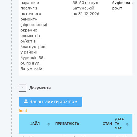
наданням
58, 60 по вул.
будівельних
послуг з
Батумській
робіт
поточного
по 31-12-2026
ремонту
(відновлення)
окремих
елементів
об’єктів
благоустрою
у районі
будинків 58,
60 по вул.
Батумській
-
Документи
Завантажити архівом
Інші
ДАТА
ФАЙЛ
ПРИВАТНІСТЬ
СТАН
ТА
ЧАС