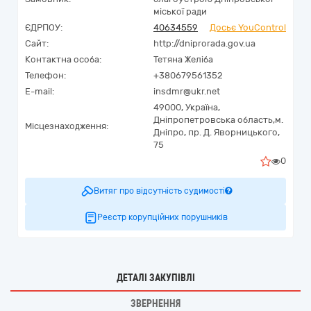
міської ради
ЄДРПОУ:
40634559
Досьє YouControl
Сайт:
http://dniprorada.gov.ua
Контактна особа:
Тетяна Желіба
Телефон:
+380679561352
E-mail:
insdmr@ukr.net
49000,
Україна
,
Дніпропетровська область,
м.
Місцезнаходження:
Дніпро,
пр. Д. Яворницького,
75
0
Витяг про відсутність судимості
Реєстр корупційних порушників
ДЕТАЛІ ЗАКУПІВЛІ
ЗВЕРНЕННЯ