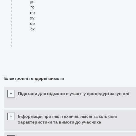
до
го
во
ру.
do
cx
Електронні тендерні вимоги
+
Підстави для відмови в участі у процедурі закупівлі
+
Інформація про інші технічні, якісні та кількісні
характеристики та вимоги до учасника