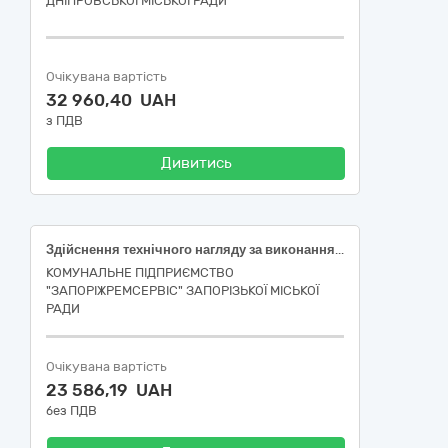
ДНІПРОВСЬКОЇ МІСЬКОЇ РАДИ
Очікувана вартість
32 960,40 UAH
з ПДВ
Дивитись
Здійснення технічного нагляду за виконанням поточного ремонту за об’єктом: «Поточний ремонт з усунення аварій у житловому фонді внаслідок війни (покрівельні роботи) за адресою: вулиця Автодорожня, буд. 14 у м. Запоріжжя», код ДК 021:2015: 71520000-9 — Послуги з нагляду за будівельними роботами
КОМУНАЛЬНЕ ПІДПРИЄМСТВО
"ЗАПОРІЖРЕМСЕРВІС" ЗАПОРІЗЬКОЇ МІСЬКОЇ
РАДИ
Очікувана вартість
23 586,19 UAH
без ПДВ