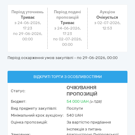
Період уточнень
Період подачі
Аукціон
Триває
пропозицій
Очікується
з 24-06-2026,
Триває
з
02-07-2026,
17:23
з 24-06-2026,
12:53
по 29-06-2026,
17:23
00:00
по 02-07-2026,
00:00
Період оскарження умов закупівлі - по
29-06-2026, 00:00
ВІДКРИТІ ТОРГИ З ОСОБЛИВОСТЯМИ
ОЧІКУВАННЯ
Статус:
ПРОПОЗИЦІЙ
Бюджет:
54 000
UAH
(з ПДВ)
Вид предмету закупівлі:
Послуги
Мінімальний крок аукціону:
540 UAH
Оцінка пропозицій:
За вартістю придбання
Інспекція з питань
Замовник:
благоустрою Дніпровської