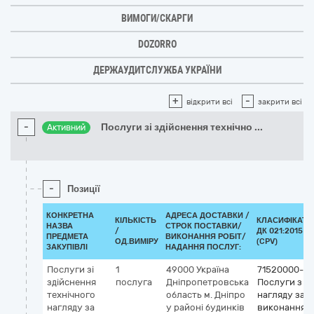
ВИМОГИ/СКАРГИ
DOZORRO
ДЕРЖАУДИТСЛУЖБА УКРАЇНИ
+
-
відкрити всі
закрити всі
-
Послуги зі здійснення технічно
...
Активний
-
Позиції
КОНКРЕТНА
АДРЕСА ДОСТАВКИ /
КІЛЬКІСТЬ
КЛАСИФІКАТО
НАЗВА
СТРОК ПОСТАВКИ/
/
ДК 021:2015
ПРЕДМЕТА
ВИКОНАННЯ РОБІТ/
ОД.ВИМІРУ
(CPV)
ЗАКУПІВЛІ
НАДАННЯ ПОСЛУГ:
Послуги зі
1
49000
Україна
71520000-9
здійснення
послуга
Дніпропетровська
Послуги з
технічного
область
м. Дніпро
нагляду за
нагляду за
у районі будинків
виконанням