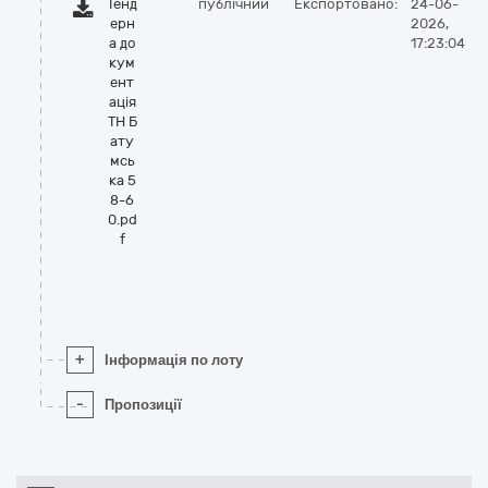
Тенд
публічний
Експортовано:
24-06-
ерн
2026,
а до
17:23:04
кум
ент
ація
ТН Б
ату
мсь
ка 5
8-6
0.pd
f
+
Інформація по лоту
-
Пропозиції