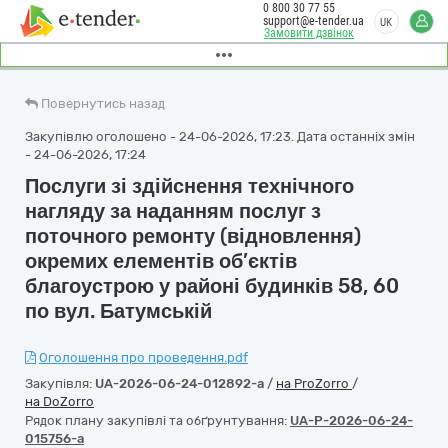
0 800 30 77 55
support@e-tender.ua
UK
Замовити дзвінок
Повернутись назад
Закупівлю оголошено - 24-06-2026, 17:23. Дата останніх змін
- 24-06-2026, 17:24
Послуги зі здійснення технічного
нагляду за наданням послуг з
поточного ремонту (відновлення)
окремих елементів об’єктів
благоустрою у районі будинків 58, 60
по вул. Батумській
Оголошення про проведення.pdf
Закупівля:
UA-2026-06-24-012892-a
/
на ProZorro
/
на DoZorro
Рядок плану закупівлі та обґрунтування:
UA-P-2026-06-24-
015756-a