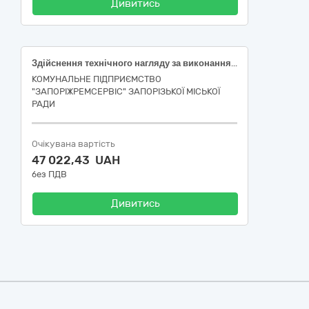
Дивитись
Здійснення технічного нагляду за виконанням поточного ремонту за об’єктом: «Поточний ремонт з усунення аварій у житловому фонді внаслідок війни (покрівельні роботи) за адресою: бульвар Шевченка, буд. 51 у м. Запоріжжя», код ДК 021:2015: 71520000-9 — Послуги з нагляду за будівельними роботами
КОМУНАЛЬНЕ ПІДПРИЄМСТВО
"ЗАПОРІЖРЕМСЕРВІС" ЗАПОРІЗЬКОЇ МІСЬКОЇ
РАДИ
Очікувана вартість
47 022,43 UAH
без ПДВ
Дивитись