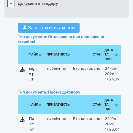
-
Документи тендеру
Завантажити архівом
Тип документа: Оголошення про проведення
закупівлі
ДАТА
ФАЙЛ
ПРИВАТНІСТЬ
СТАН
ТА
ЧАС
sig
публічний
Експортовано:
24-06-
n.p
2026,
7s
17:24:39
Тип документа: Проект договору
ДАТА
ФАЙЛ
ПРИВАТНІСТЬ
СТАН
ТА
ЧАС
Пр
публічний
Експортовано:
24-06-
ое
2026,
кт
17:23:04