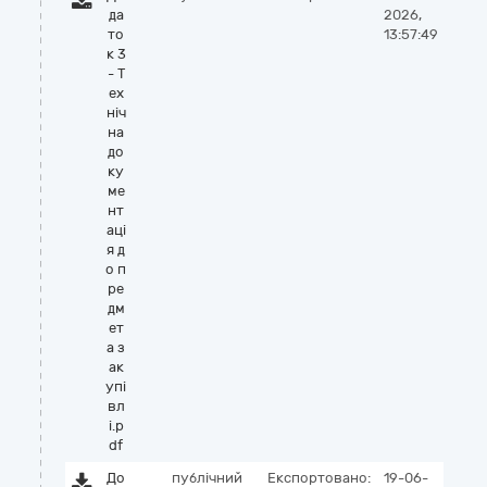
да
2026,
то
13:57:49
к 3
- Т
ех
ніч
на
до
ку
ме
нт
аці
я д
о п
ре
дм
ет
а з
ак
упі
вл
і.p
df
До
публічний
Експортовано:
19-06-