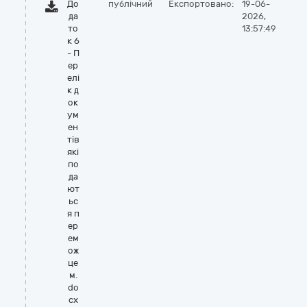
До
публічний
Експортовано:
19-06-
да
2026,
то
13:57:49
к 6
- П
ер
елі
к д
ок
ум
ен
тів
які
по
да
ют
ьс
я п
ер
ем
ож
це
м.
do
cx