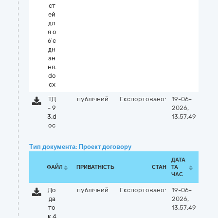
ст
ей
дл
я о
б’є
дн
ан
ня.
do
cx
ТД
публічний
Експортовано:
19-06-
- 9
2026,
3.d
13:57:49
oc
Тип документа: Проект договору
ДАТА
ФАЙЛ
ПРИВАТНІСТЬ
СТАН
ТА
ЧАС
До
публічний
Експортовано:
19-06-
да
2026,
то
13:57:49
к 4