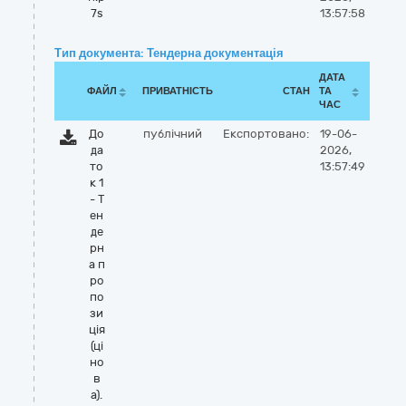
7s
13:57:58
Тип документа: Тендерна документація
ДАТА
ФАЙЛ
ПРИВАТНІСТЬ
СТАН
ТА
ЧАС
До
публічний
Експортовано:
19-06-
да
2026,
то
13:57:49
к 1
- Т
ен
де
рн
а п
ро
по
зи
ція
(ці
но
в
а).