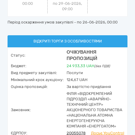
00:00
по 29-06-2026,
09:00
Період оскарження умов закупівлі - по
26-06-2026, 00:00
ВІДКРИТІ ТОРГИ З ОСОБЛИВОСТЯМИ
ОЧІКУВАННЯ
Статус:
ПРОПОЗИЦІЙ
Бюджет:
24 933,33
UAH
(без ПДВ)
Вид предмету закупівлі:
Послуги
Мінімальний крок аукціону:
124,67 UAH
Оцінка пропозицій:
За вартістю придбання
ФІЛІЯ «ВІДОКРЕМЛЕНИЙ
ПІДРОЗДІЛ «АВАРІЙНО-
ТЕХНІЧНИЙ ЦЕНТР»
Замовник:
АКЦІОНЕРНОГО ТОВАРИСТВА
«НАЦІОНАЛЬНА АТОМНА
ЕНЕРГОГЕНЕРУЮЧА
КОМПАНІЯ «ЕНЕРГОАТОМ»
ЄДРПОУ:
20055078
Досьє YouControl