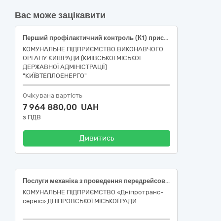
Вас може зацікавити
Перший профілактичний контроль (К1) пристроїв РЗА та ПА ВРУ-110/330кВ, щита власних потреб ЩВП-0,4кВ ВРУ-110/330кВ, щитів постійного струму ЩПС-1(2) ВРУ-110/330кВ, електричних захистів генератор-трансформатор блоку №2 ТЕЦ-6
КОМУНАЛЬНЕ ПІДПРИЄМСТВО ВИКОНАВЧОГО
ОРГАНУ КИЇВРАДИ (КИЇВСЬКОЇ МІСЬКОЇ
ДЕРЖАВНОЇ АДМІНІСТРАЦІЇ)
"КИЇВТЕПЛОЕНЕРГО"
Очікувана вартість
7 964 880,00 UAH
з ПДВ
Дивитись
Послуги механіка з проведення передрейсового та післярейсового контролю технічного стану автотранспортних засобів
КОМУНАЛЬНЕ ПІДПРИЄМСТВО «Дні­про­транс­
сер­віс» ДНІПРОВСЬКОЇ МІСЬКОЇ РАДИ