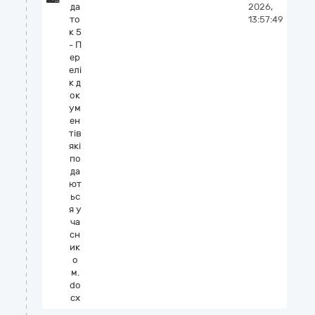
да
2026,
то
13:57:49
к 5
- П
ер
елі
к д
ок
ум
ен
тів
які
по
да
ют
ьс
я у
ча
сн
ик
о
м.
do
cx