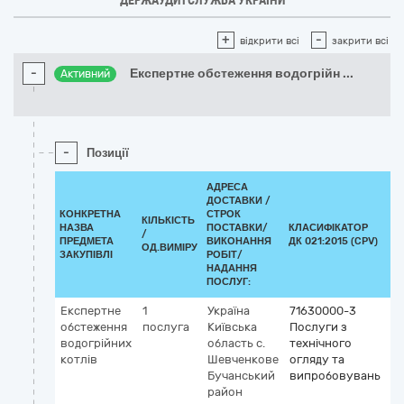
ДЕРЖАУДИТСЛУЖБА УКРАЇНИ
+
-
відкрити всі
закрити всі
-
Експертне обстеження водогрійн
...
Активний
-
Позиції
АДРЕСА
ДОСТАВКИ /
КОНКРЕТНА
СТРОК
КІЛЬКІСТЬ
НАЗВА
ПОСТАВКИ/
КЛАСИФІКАТОР
/
КЛ
ПРЕДМЕТА
ВИКОНАННЯ
ДК 021:2015 (CPV)
ОД.ВИМІРУ
ЗАКУПІВЛІ
РОБІТ/
НАДАННЯ
ПОСЛУГ:
Експертне
1
Україна
71630000-3
обстеження
послуга
Київська
Послуги з
водогрійних
область
с.
технічного
котлів
Шевченкове
огляду та
Бучанський
випробовувань
район