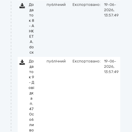
До
публічний
Експортовано:
19-06-
да
2026,
то
13:57:49
к 8
- А
НК
ЕТ
А.
do
cx
До
публічний
Експортовано:
19-06-
да
2026,
то
13:57:49
к 9
- Д
ові
дк
а
п.
47
Ос
об
ли
во