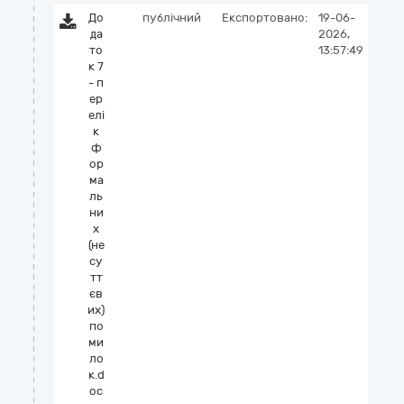
До
публічний
Експортовано:
19-06-
да
2026,
то
13:57:49
к 7
- п
ер
елі
к
ф
ор
ма
ль
ни
х
(не
су
тт
єв
их)
по
ми
ло
к.d
oc