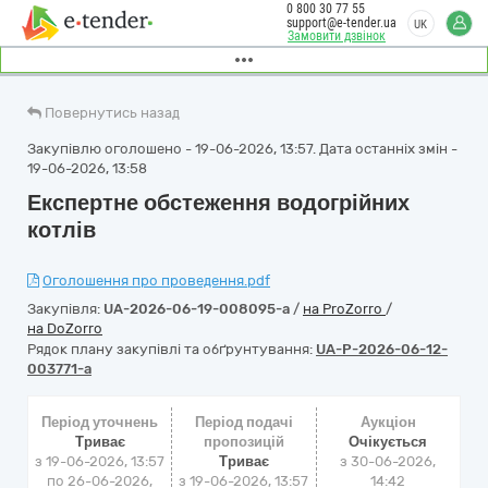
0 800 30 77 55
support@e-tender.ua
UK
Замовити дзвінок
Повернутись назад
Закупівлю оголошено - 19-06-2026, 13:57. Дата останніх змін -
19-06-2026, 13:58
Експертне обстеження водогрійних
котлів
Оголошення про проведення.pdf
Закупівля:
UA-2026-06-19-008095-a
/
на ProZorro
/
на DoZorro
Рядок плану закупівлі та обґрунтування:
UA-P-2026-06-12-
003771-a
Період уточнень
Період подачі
Аукціон
Триває
пропозицій
Очікується
з 19-06-2026, 13:57
Триває
з
30-06-2026,
по 26-06-2026,
з 19-06-2026, 13:57
14:42