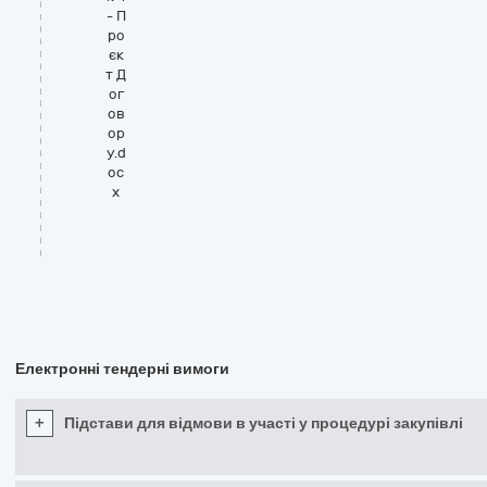
- П
ро
єк
т Д
ог
ов
ор
у.d
oc
x
Електронні тендерні вимоги
+
Підстави для відмови в участі у процедурі закупівлі