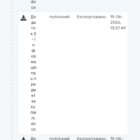
do
cx
До
публічний
Експортовано:
19-06-
да
2026,
то
13:57:49
к 2
- І
н
ф
ор
ма
ція
пр
о п
ре
дм
ет
за
ку
пів
лі.
do
cx
До
публічний
Експортовано:
19-06-