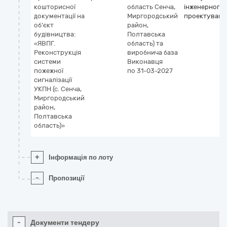
кошторисної
область
Сенча,
інженерного
документації на
Миргородський
проектуванн
об'єкт
район,
будівництва:
Полтавська
«ЯВПГ.
область) та
Реконструкція
виробнича база
системи
Виконавця
пожежної
по 31-03-2027
сигналізації
УКПН (с. Сенча,
Миргородський
район,
Полтавська
область)»
+
Інформація по лоту
-
Пропозиції
-
Документи тендеру