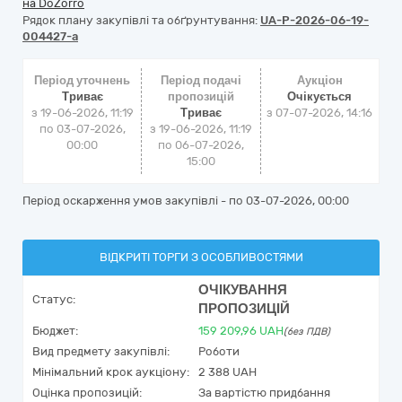
на DoZorro
Рядок плану закупівлі та обґрунтування:
UA-P-2026-06-19-
004427-a
Період уточнень
Період подачі
Аукціон
Триває
пропозицій
Очікується
з 19-06-2026, 11:19
Триває
з
07-07-2026, 14:16
по 03-07-2026,
з 19-06-2026, 11:19
00:00
по 06-07-2026,
15:00
Період оскарження умов закупівлі - по
03-07-2026, 00:00
ВІДКРИТІ ТОРГИ З ОСОБЛИВОСТЯМИ
ОЧІКУВАННЯ
Статус:
ПРОПОЗИЦІЙ
Бюджет:
159 209,96
UAH
(без ПДВ)
Вид предмету закупівлі:
Роботи
Мінімальний крок аукціону:
2 388 UAH
Оцінка пропозицій:
За вартістю придбання