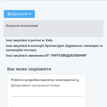
Друкувати
Корисні посилання
Інші закупівлі в регіоні м. Київ
Інші закупівлі в категорії Архітектурні, будівельні, інженерні та
інспекційні послуги
Інші закупівлі замовника АТ "УКРГАЗВИДОБУВАННЯ"
Вас може зацікавити
Роботи з розробки проєктно-кошторисної документації на об'єкт: «Капітальний ремонт приміщень цокольного поверху адміністративної будівлі управління патрульної поліції в Запорізькій області Департаменту патрульної поліції за адресою: вул. Перемоги, 96, м. Запоріжжя. Коригування»
Департамент патрульної поліції