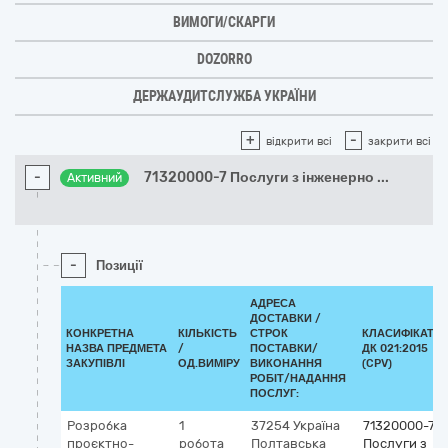
ВИМОГИ/СКАРГИ
DOZORRO
ДЕРЖАУДИТСЛУЖБА УКРАЇНИ
+
-
відкрити всі
закрити всі
-
71320000-7 Послуги з інженерно
...
Активний
-
Позиції
АДРЕСА
ДОСТАВКИ /
КОНКРЕТНА
КІЛЬКІСТЬ
СТРОК
КЛАСИФІКАТО
НАЗВА ПРЕДМЕТА
/
ПОСТАВКИ/
ДК 021:2015
ЗАКУПІВЛІ
ОД.ВИМІРУ
ВИКОНАННЯ
(CPV)
РОБІТ/НАДАННЯ
ПОСЛУГ:
Розробка
1
37254
Україна
71320000-7
проєктно-
робота
Полтавська
Послуги з