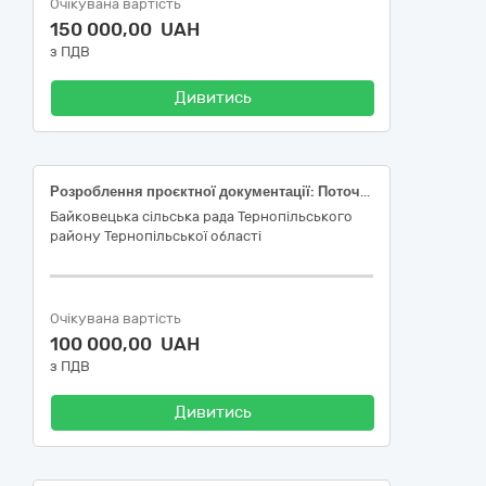
Очікувана вартість
150 000,00 UAH
з ПДВ
Дивитись
Розроблення проєктної документації: Поточний ремонт під’їзду по вулиці Зарічна до Соборненської гімназії ім. Володимира Гарматія Байковецької сільської ради Тернопільського району Тернопільської області у с. Соборне Тернопільського району Тернопільської області
Байковецька сільська рада Тернопільського
району Тернопільської області
Очікувана вартість
100 000,00 UAH
з ПДВ
Дивитись