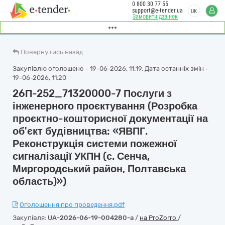
0 800 30 77 55
support@e-tender.ua
UK
Замовити дзвінок
Повернутись назад
Закупівлю оголошено - 19-06-2026, 11:19. Дата останніх змін -
19-06-2026, 11:20
26П-252_71320000-7 Послуги з
інженерного проєктування (Розробка
проєктно-кошторисної документації на
об'єкт будівництва: «ЯВПГ.
Реконструкція системи пожежної
сигналізації УКПН (с. Сенча,
Миргородський район, Полтавська
область)»)
Оголошення про проведення.pdf
Закупівля:
UA-2026-06-19-004280-a
/
на ProZorro
/