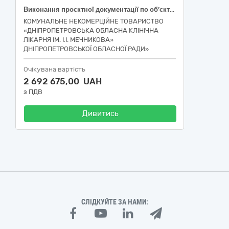
Виконання проєктної документації по об’єкту: «Реконструкція частини приміщень Головного корпусу КНТ «Дніпропетровська обласна клінічна лікарня ім. І.І. Мечникова» ДОР» під Центр комбустіології та реконструктивної хірургії, за адресою: пл. Соборна, 14, м. Дніпро»
КОМУНАЛЬНЕ НЕКОМЕРЦІЙНЕ ТОВАРИСТВО
«ДНІПРОПЕТРОВСЬКА ОБЛАСНА КЛІНІЧНА
ЛІКАРНЯ ІМ. І.І. МЕЧНИКОВА»
ДНІПРОПЕТРОВСЬКОЇ ОБЛАСНОЇ РАДИ»
Очікувана вартість
2 692 675,00 UAH
з ПДВ
Дивитись
СЛІДКУЙТЕ ЗА НАМИ: