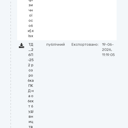
зи
чн
ої
ос
об
и).x
lsx
ТД
публічний
Експортовано:
19-06-
_2
2026,
6П
11:19:05
-25
2 р
оз
ро
бка
ПК
Д н
а о
бєк
т б
уді
вн
иц
тв