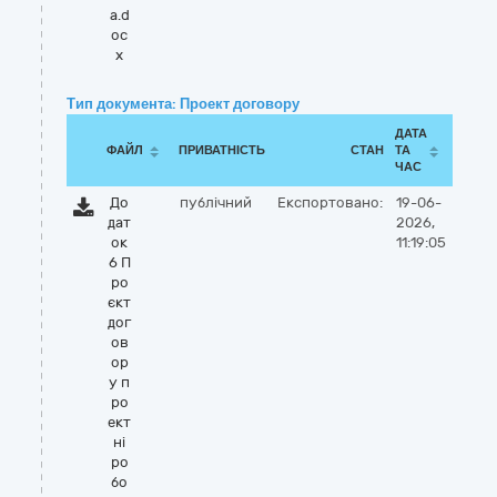
а.d
oc
x
Тип документа: Проект договору
ДАТА
ФАЙЛ
ПРИВАТНІСТЬ
СТАН
ТА
ЧАС
До
публічний
Експортовано:
19-06-
дат
2026,
ок
11:19:05
6 П
ро
єкт
дог
ов
ор
у п
ро
ект
ні
ро
бо