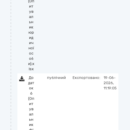
(Оп
ит
ув
ал
ьн
ик
юр
ид
ич
ної
ос
об
и).x
lsx
До
публічний
Експортовано:
19-06-
дат
2026,
ок
11:19:05
6
(Оп
ит
ув
ал
ьн
ик
фі