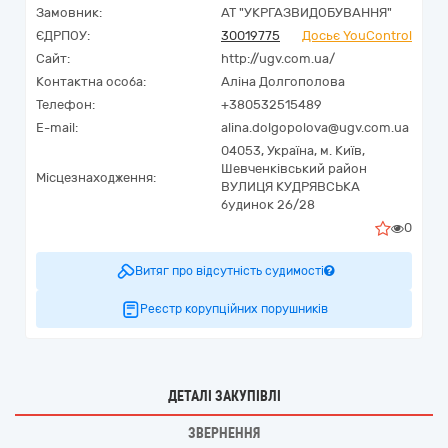
Замовник:
АТ "УКРГАЗВИДОБУВАННЯ"
ЄДРПОУ:
30019775
Досьє YouControl
Сайт:
http://ugv.com.ua/
Контактна особа:
Аліна Долгополова
Телефон:
+380532515489
E-mail:
alina.dolgopolova@ugv.com.ua
04053,
Україна
,
м. Київ,
Шевченківський район
Місцезнаходження:
ВУЛИЦЯ КУДРЯВСЬКА
будинок 26/28
0
Витяг про відсутність судимості
Реєстр корупційних порушників
ДЕТАЛІ ЗАКУПІВЛІ
ЗВЕРНЕННЯ