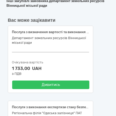
Інші закупівлі замовника Департамент земельних ресурсів
Вінницької міської ради
Вас може зацікавити
Послуга з визначення вартості та виконання звіту про експертну грошову оцінку земельної ділянки за адресою: м. Вінниця, вул. В. Антоновича, 32, на якій розташовані об’єкти нерухомого майна, що належать покупцю земельної ділянки
Департамент земельних ресурсів Вінницької
міської ради
Очікувана вартість
1 733,00 UAH
з ПДВ
Дивитись
Послуги з виконання експертизи стану безпеки промислового виробництва при експлуатації устаткування підвищеної небезпеки та при виконанні робіт підвищеної небезпеки в виробничому підрозділі служби колії у Вінницькій області. ДК 021:2015 – 71310000-4 – Консультаційні послуги у галузях інженерії та будівництва.
Регіональна філія "Одеська залізниця" ПАТ