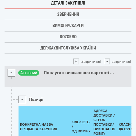
ДЕТАЛІ ЗАКУПІВЛІ
ЗВЕРНЕННЯ
ВИМОГИ/СКАРГИ
DOZORRO
ДЕРЖАУДИТСЛУЖБА УКРАЇНИ
+
-
відкрити всі
закрити всі
-
Послуга з визначення вартості
...
Активний
-
Позиції
АДРЕСА
ДОСТАВКИ /
СТРОК
КІЛЬКІСТЬ
КОНКРЕТНА НАЗВА
ПОСТАВКИ/
КЛАСИФІ
/
ПРЕДМЕТА ЗАКУПІВЛІ
ВИКОНАННЯ
ДК 021:20
ОД.ВИМІРУ
РОБІТ/