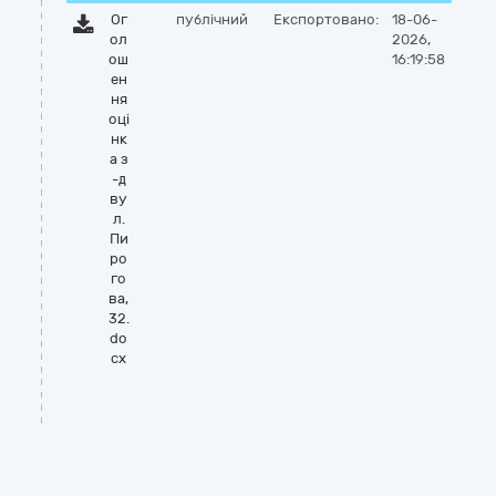
Ог
публічний
Експортовано:
18-06-
ол
2026,
ош
16:19:58
ен
ня
оці
нк
а з
-д
ву
л.
Пи
ро
го
ва,
32.
do
cx