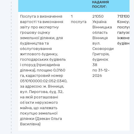
НАДАННЯ
ПОСЛУГ:
Послуга з визначення
1
21050
7131000
вартості та виконання
послуга
Україна
Консульт
звіту про експертну
Вінницька
послуги
грошову оцінку
область
галузях
земельної ділянки, для
Вінниця
інженерії
будівництва та
вул.
будівни
обслуговування
Сковороди
житлового будинку,
Григорія,
господарських будівель
будинок
і споруд (присадибна
38
ділянка), площею 0,0160
по 31-12-
га, кадастровий номер
2026
0510100000:02:052:0340,
за адресою: м. Вінниця,
вул. Пирогова, буд. 32,
на якій розташовані
об’єкти нерухомого
майна, що належать
покупцю земельної
ділянки (Дзекан Ольга
Василівна)