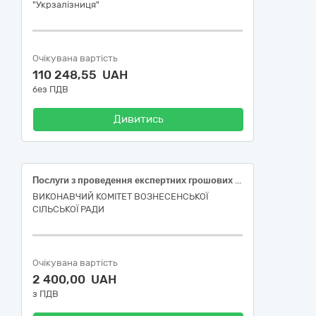
"Укрзалізниця"
Очікувана вартість
110 248,55 UAH
без ПДВ
Дивитись
Послуги з проведення експертних грошових оцінок земельних ділянок комунальної власності сільськогосподарського призначення, виготовлення звітів про їх оцінки та надання рецензій на звіти, для продажу (ДК 021:2015 (71310000-4)- консультаційні послуги у галузях інженерії та будівництва)
ВИКОНАВЧИЙ КОМІТЕТ ВОЗНЕСЕНСЬКОЇ
СІЛЬСЬКОЇ РАДИ
Очікувана вартість
2 400,00 UAH
з ПДВ