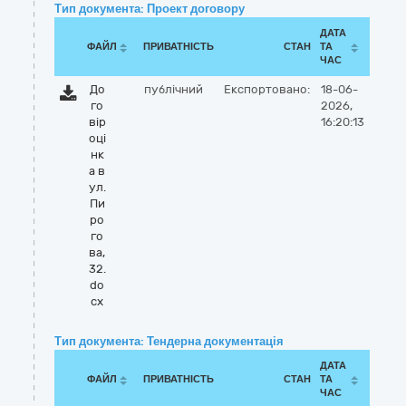
Тип документа: Проект договору
ДАТА
ФАЙЛ
ПРИВАТНІСТЬ
СТАН
ТА
ЧАС
До
публічний
Експортовано:
18-06-
го
2026,
вір
16:20:13
оці
нк
а в
ул.
Пи
ро
го
ва,
32.
do
cx
Тип документа: Тендерна документація
ДАТА
ФАЙЛ
ПРИВАТНІСТЬ
СТАН
ТА
ЧАС