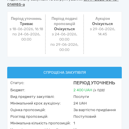
014985-a
Період уточнень
Період подачі
Аукціон
Триває
пропозицій
Очікується
з 18-06-2026, 16:18
Очікується
з
29-06-2026,
по 24-06-2026,
з 24-06-2026,
14:45
00:00
00:00
по 29-06-2026,
00:00
СПРОЩЕНА ЗАКУПІВЛЯ
ПЕРІОД УТОЧНЕНЬ
Статус:
Бюджет:
2 400
UAH
(з ПДВ)
Вид предмету закупівлі:
Послуги
Мінімальний крок аукціону:
24 UAH
Оцінка пропозицій:
За вартістю придбання
Розгляд пропозицій:
Поступовий
Мінімальна кількість пропозицій:
1