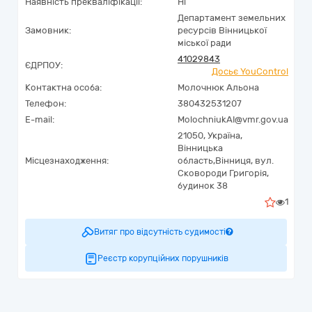
Наявність прекваліфікації:
Ні
Департамент земельних
Замовник:
ресурсів Вінницької
міської ради
41029843
ЄДРПОУ:
Досьє YouControl
Контактна особа:
Молочнюк Альона
Телефон:
380432531207
E-mail:
MolochniukAI@vmr.gov.ua
21050,
Україна
,
Вінницька
Місцезнаходження:
область,
Вінниця,
вул.
Сковороди Григорія,
будинок 38
1
Витяг про відсутність судимості
Реєстр корупційних порушників