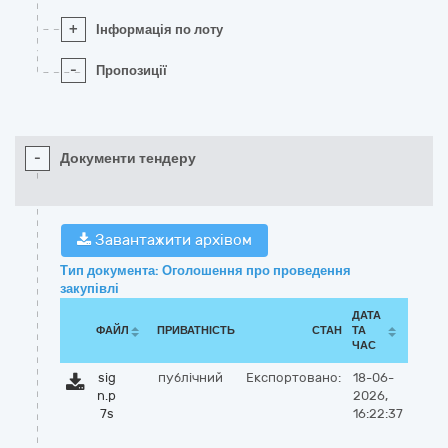
+
Інформація по лоту
-
Пропозиції
-
Документи тендеру
Завантажити архівом
Тип документа: Оголошення про проведення
закупівлі
ДАТА
ФАЙЛ
ПРИВАТНІСТЬ
СТАН
ТА
ЧАС
sig
публічний
Експортовано:
18-06-
n.p
2026,
7s
16:22:37