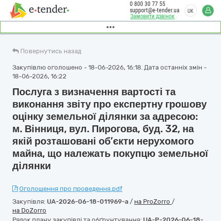
0 800 30 77 55
support@e-tender.ua
UK
Замовити дзвінок
Повернутись назад
Закупівлю оголошено - 18-06-2026, 16:18. Дата останніх змін -
18-06-2026, 16:22
Послуга з визначення вартості та
виконання звіту про експертну грошову
оцінку земельної ділянки за адресою:
м. Вінниця, вул. Пирогова, буд. 32, на
якій розташовані об’єкти нерухомого
майна, що належать покупцю земельної
ділянки
Оголошення про проведення.pdf
Закупівля:
UA-2026-06-18-011969-a
/
на ProZorro
/
на DoZorro
Рядок плану закупівлі та обґрунтування:
UA-P-2026-06-18-