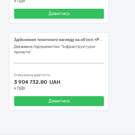
з ПДВ
Дивитись
Здійснення технічного нагляду на об’єкті «Реконструкція автомобільної дороги М-06 Київ – Чоп (на Будапешт через Львів, Мукачеве, Ужгород) на ділянці км 129,6 – км 151,73, Житомирська область. Коригування (I черга будівництва)
Державне підприємство "Інфраструктурні
проекти"
Очікувана вартість
3 904 732,80 UAH
з ПДВ
Дивитись