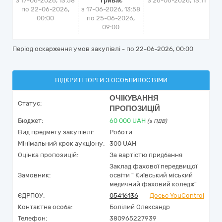
з 17-06-2026, 13:58
Триває
з
26-06-2026, 13:11
по 22-06-2026,
з 17-06-2026, 13:58
00:00
по 25-06-2026,
09:00
Період оскарження умов закупівлі - по
22-06-2026, 00:00
ВІДКРИТІ ТОРГИ З ОСОБЛИВОСТЯМИ
ОЧІКУВАННЯ
Статус:
ПРОПОЗИЦІЙ
Бюджет:
60 000
UAH
(з ПДВ)
Вид предмету закупівлі:
Роботи
Мінімальний крок аукціону:
300 UAH
Оцінка пропозицій:
За вартістю придбання
Заклад фахової передвищої
Замовник:
освіти " Київський міський
медичний фаховий коледж"
ЄДРПОУ:
05416136
Досьє YouControl
Контактна особа:
Болілий Олександр
Телефон:
380965227939