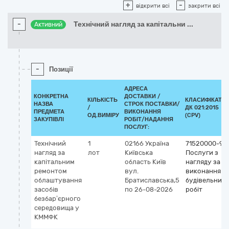
+
-
відкрити всі
закрити всі
-
Технічний нагляд за капітальни
...
Активний
-
Позиції
АДРЕСА
КОНКРЕТНА
ДОСТАВКИ /
КІЛЬКІСТЬ
КЛАСИФІКАТО
НАЗВА
СТРОК ПОСТАВКИ/
/
ДК 021:2015
ПРЕДМЕТА
ВИКОНАННЯ
ОД.ВИМІРУ
(CPV)
ЗАКУПІВЛІ
РОБІТ/НАДАННЯ
ПОСЛУГ:
Технічний
1
02166
Україна
71520000-9
нагляд за
лот
Київська
Послуги з
капітальним
область
Київ
нагляду за
ремонтом
вул.
виконанням
облаштування
Братиславська,5
будівельних
засобів
по 26-08-2026
робіт
безбар’єрного
середовища у
КММФК