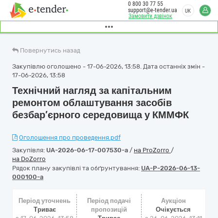
0 800 30 77 55
support@e-tender.ua
UK
Замовити дзвінок
Повернутись назад
Закупівлю оголошено - 17-06-2026, 13:58. Дата останніх змін -
17-06-2026, 13:58
Технічний нагляд за капітальним
ремонтом облаштування засобів
безбар’єрного середовища у КММФК
Оголошення про проведення.pdf
Закупівля:
UA-2026-06-17-007530-a
/
на ProZorro
/
на DoZorro
Рядок плану закупівлі та обґрунтування:
UA-P-2026-06-13-
000100-a
Період уточнень
Період подачі
Аукціон
Триває
пропозицій
Очікується