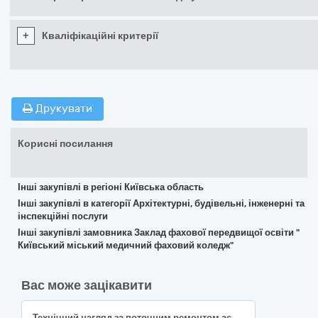
+
Кваліфікаційні критерії
Друкувати
Корисні посилання
Інші закупівлі в регіоні Київська область
Інші закупівлі в категорії Архітектурні, будівельні, інженерні та
інспекційні послуги
Інші закупівлі замовника Заклад фахової передвищої освіти "
Київський міський медичний фаховий коледж"
Вас може зацікавити
Технічний нагляд за поточним ремонтом асфальтового покриття на автошляхах Краматорської міської територіальної громади (ДК 021:2015: 71520000-9 — Послуги з нагляду за виконанням будівельних робіт)