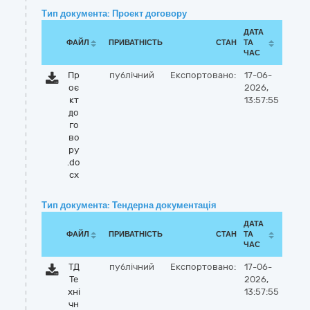
Тип документа: Проект договору
ДАТА
ФАЙЛ
ПРИВАТНІСТЬ
СТАН
ТА
ЧАС
Пр
публічний
Експортовано:
17-06-
оє
2026,
кт
13:57:55
до
го
во
ру
.do
cx
Тип документа: Тендерна документація
ДАТА
ФАЙЛ
ПРИВАТНІСТЬ
СТАН
ТА
ЧАС
ТД
публічний
Експортовано:
17-06-
Те
2026,
хні
13:57:55
чн