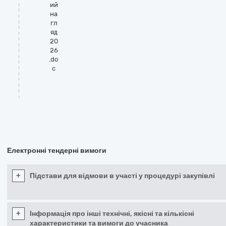
ий
на
гл
яд
20
26
.do
c
Електронні тендерні вимоги
+
Підстави для відмови в участі у процедурі закупівлі
+
Інформація про інші технічні, якісні та кількісні
характеристики та вимоги до учасника