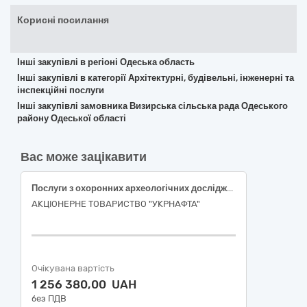
Корисні посилання
Інші закупівлі в регіоні Одеська область
Інші закупівлі в категорії Архітектурні, будівельні, інженерні та
інспекційні послуги
Інші закупівлі замовника Визирська сільська рада Одеського
району Одеської області
Вас може зацікавити
Послуги з охоронних археологічних досліджень культурного шару в зоні виявлення знахідок археологічного характеру по нафтозбірному колектору +++ родовища на території Роменського району Сумської області
АКЦІОНЕРНЕ ТОВАРИСТВО "УКPНAФТА"
Очікувана вартість
1 256 380,00 UAH
без ПДВ