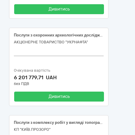
Дивитись
Послуги з охоронних археологічних досліджень культурного шару в зоні виявлення знахідок археологічного характеру по трубопроводу свердловини №145 +++ родовища на території Роменського району Сумської області
АКЦІОНЕРНЕ ТОВАРИСТВО "УКPНAФТА"
Очікувана вартість
6 201 779,71 UAH
без ПДВ
Дивитись
Послуги з комплексу робіт у вигляді топографо-геодезичних знімків елементів благоустрою комунальної власності у масштабі М 1 :500
КП "КИЇВ.ПРОЗОРО"