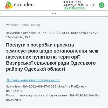
0 800 30 77 55
support@e-tender.ua
UK
Замовити дзвінок
Повернутись назад
Закупівлю оголошено - 17-06-2026, 10:44. Дата останніх змін -
17-06-2026, 10:45
Послуги з розробки проектів
землеустрою щодо встановлення меж
населених пунктів на території
Визирської сільської ради Одеського
району Одеської області
Оголошення про проведення.pdf
Закупівля:
UA-2026-06-17-002842-a
/
на ProZorro
/
на DoZorro
Рядок плану закупівлі та обґрунтування:
UA-P-2026-06-17-
002970-a