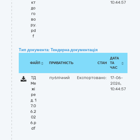
кт
10:44:57
до
го
во
ру.
pd
f
Тип документа: Тендерна документація
ДАТА
ФАЙЛ
ПРИВАТНІСТЬ
СТАН
ТА
ЧАС
ТД
публічний
Експортовано:
17-06-
Ме
2026,
жі
10:44:57
ре
д. 1
7.0
6.2
02
6.p
df