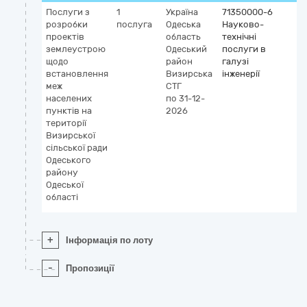
Послуги з
1
Україна
71350000-6
розробки
послуга
Одеська
Науково-
проектів
область
технічні
землеустрою
Одеський
послуги в
щодо
район
галузі
встановлення
Визирська
інженерії
меж
СТГ
населених
по 31-12-
пунктів на
2026
території
Визирської
сільської ради
Одеського
району
Одеської
області
+
Інформація по лоту
-
Пропозиції