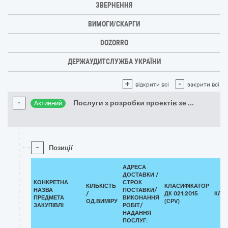
ЗВЕРНЕННЯ
ВИМОГИ/СКАРГИ
DOZORRO
ДЕРЖАУДИТСЛУЖБА УКРАЇНИ
+
-
відкрити всі
закрити всі
-
Послуги з розробки проектів зе
...
Активний
-
Позиції
АДРЕСА
ДОСТАВКИ /
КОНКРЕТНА
СТРОК
КІЛЬКІСТЬ
КЛАСИФІКАТОР
НАЗВА
ПОСТАВКИ/
/
ДК 021:2015
КЛА
ПРЕДМЕТА
ВИКОНАННЯ
ОД.ВИМІРУ
(CPV)
ЗАКУПІВЛІ
РОБІТ/
НАДАННЯ
ПОСЛУГ: