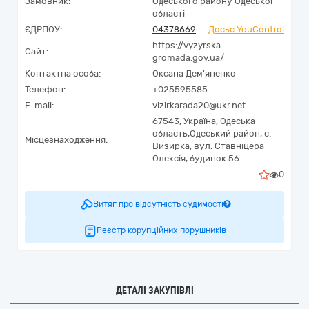
Замовник:
Одеського району Одеської
області
ЄДРПОУ:
04378669
Досьє YouControl
https://vyzyrska-
Сайт:
gromada.gov.ua/
Контактна особа:
Оксана Дем'яненко
Телефон:
+025595585
E-mail:
vizirkarada20@ukr.net
67543,
Україна
,
Одеська
область,
Одеський район, с.
Місцезнаходження:
Визирка,
вул. Ставніцера
Олексія, будинок 56
0
Витяг про відсутність судимості
Реєстр корупційних порушників
ДЕТАЛІ ЗАКУПІВЛІ