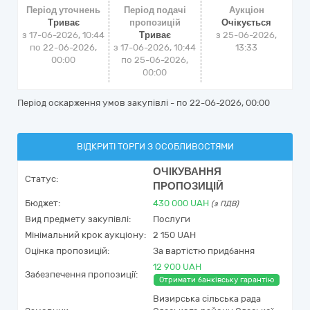
Період уточнень
Період подачі
Аукціон
Триває
пропозицій
Очікується
з 17-06-2026, 10:44
Триває
з
25-06-2026,
по 22-06-2026,
з 17-06-2026, 10:44
13:33
00:00
по 25-06-2026,
00:00
Період оскарження умов закупівлі - по
22-06-2026, 00:00
ВІДКРИТІ ТОРГИ З ОСОБЛИВОСТЯМИ
ОЧІКУВАННЯ
Статус:
ПРОПОЗИЦІЙ
Бюджет:
430 000
UAH
(з ПДВ)
Вид предмету закупівлі:
Послуги
Мінімальний крок аукціону:
2 150 UAH
Оцінка пропозицій:
За вартістю придбання
12 900 UAH
Забезпечення пропозиції:
Отримати банківську гарантію
Визирська сільська рада