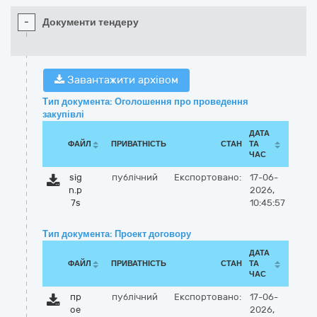
-
Документи тендеру
Завантажити архівом
Тип документа: Оголошення про проведення
закупівлі
ДАТА
ФАЙЛ
ПРИВАТНІСТЬ
СТАН
ТА
ЧАС
sig
публічний
Експортовано:
17-06-
n.p
2026,
7s
10:45:57
Тип документа: Проект договору
ДАТА
ФАЙЛ
ПРИВАТНІСТЬ
СТАН
ТА
ЧАС
пр
публічний
Експортовано:
17-06-
ое
2026,