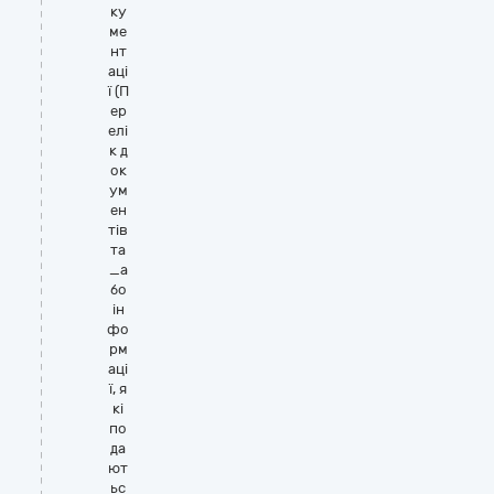
ку
ме
нт
аці
ї (П
ер
елі
к д
ок
ум
ен
тів
та
_а
бо
ін
фо
рм
аці
ї, я
кі
по
да
ют
ьс