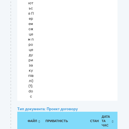
ют
ьс
я П
ер
ем
ож
це
м п
ро
це
ду
ри
за
ку
пів
лі)
(1).
do
c
Тип документа: Проект договору
ДАТА
ФАЙЛ
ПРИВАТНІСТЬ
СТАН
ТА
ЧАС