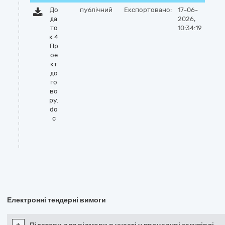
До
публічний
Експортовано:
17-06-
да
2026,
то
10:34:19
к 4
Пр
ое
кт
до
го
во
ру.
do
c
Електронні тендерні вимоги