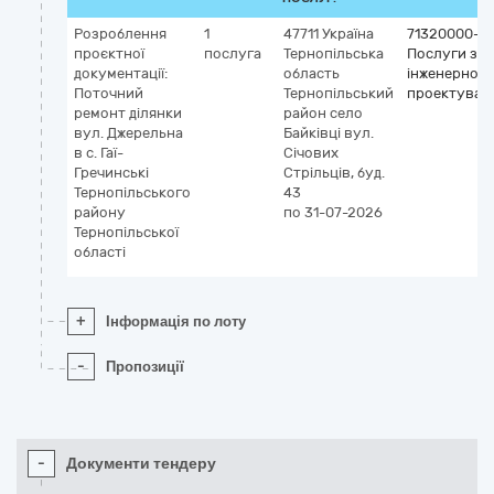
Розроблення
1
47711
Україна
71320000-7
проєктної
послуга
Тернопільська
Послуги з
документації:
область
інженерного
Поточний
Тернопільський
проектуван
ремонт ділянки
район село
вул. Джерельна
Байківці
вул.
в с. Гаї-
Січових
Гречинські
Стрільців, буд.
Тернопільського
43
району
по 31-07-2026
Тернопільської
області
+
Інформація по лоту
-
Пропозиції
-
Документи тендеру