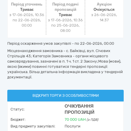
Період уточнень
Період подачі
Аукціон
Триває
пропозицій
Очікується
з 17-06-2026, 10:36
Триває
з
26-06-2026,
по 22-06-2026,
з 17-06-2026, 10:36
14:37
00:00
по 25-06-2026,
08:00
Період оскарження умов закупівлі - по
22-06-2026, 00:00
Місцезнаходження замовника - с. Байківці, вул. Січових
Стрільців 43; Категорія Замовника - органи місцевого
самоврядування, зазначені в п. 1 ч. 1 ст. 2 Закону;Мова (мови),
якою (якими) повинні готуватися тендерні пропозиції:
українська. Більш детальна інформація викладена у тендерній
документації.
ВІДКРИТІ ТОРГИ З ОСОБЛИВОСТЯМИ
ОЧІКУВАННЯ
Статус:
ПРОПОЗИЦІЙ
Бюджет:
70 000
UAH
(з ПДВ)
Вид предмету закупівлі:
Послуги