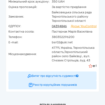
Мінімальний крок аукціону:
350 UAH
Оцінка пропозицій:
За вартістю придбання
Байковецька сільська рада
Замовник:
Тернопільського району
Тернопільської області
ЄДРПОУ:
04394846
Досьє YouControl
Контактна особа:
Пастернак Марія Василівна
Телефон:
380352296200
E-mail:
bsr02@ukr.net
47711,
Україна
,
Тернопільська
область,
Тернопільський
Місцезнаходження:
район село Байківці ,
вул.
Січових Стрільців, буд. 43
1
Витяг про відсутність судимості
Реєстр корупційних порушників