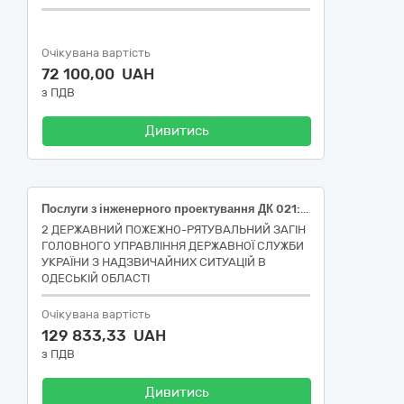
Очікувана вартість
72 100,00 UAH
з ПДВ
Дивитись
Послуги з інженерного проектування ДК 021:2015: 71320000-7 (Послуги з розробки проєктно-кошторисної документації з проведенням експертизи кошторису проєкту по об'єкту: “Поточний ремонт існуючої системи центрального опалення із встановленням резервного твердопаливного котла та влаштуванням системи обв’язки котла в будівлі 14 ДПРЧ 2 ДПРЗ ГУ ДСНС України за адресою: Одеська область, Одеський район, м. Теплодар, вул. Хімічна, 134”)
2 ДЕРЖАВНИЙ ПОЖЕЖНО-РЯТУВАЛЬНИЙ ЗАГІН
ГОЛОВНОГО УПРАВЛІННЯ ДЕРЖАВНОЇ СЛУЖБИ
УКРАЇНИ З НАДЗВИЧАЙНИХ СИТУАЦІЙ В
ОДЕСЬКІЙ ОБЛАСТІ
Очікувана вартість
129 833,33 UAH
з ПДВ
Дивитись