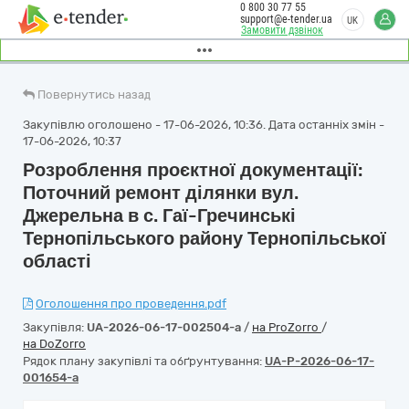
0 800 30 77 55
support@e-tender.ua
UK
Замовити дзвінок
Повернутись назад
Закупівлю оголошено - 17-06-2026, 10:36. Дата останніх змін -
17-06-2026, 10:37
Розроблення проєктної документації:
Поточний ремонт ділянки вул.
Джерельна в с. Гаї-Гречинські
Тернопільського району Тернопільської
області
Оголошення про проведення.pdf
Закупівля:
UA-2026-06-17-002504-a
/
на ProZorro
/
на DoZorro
Рядок плану закупівлі та обґрунтування:
UA-P-2026-06-17-
001654-a