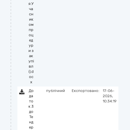
я У
ча
сн
ик
ом
пр
оц
ед
ур
и з
ак
упі
вл
і).d
oc
x
До
публічний
Експортовано:
17-06-
да
2026,
то
10:34:19
к 3
до
Те
нд
ер