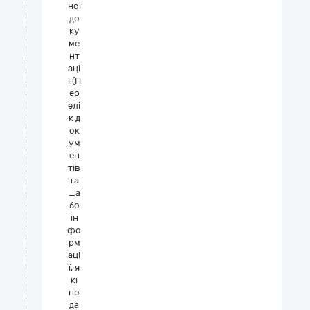
ної
до
ку
ме
нт
аці
ї (П
ер
елі
к д
ок
ум
ен
тів
та
_а
бо
ін
фо
рм
аці
ї, я
кі
по
да