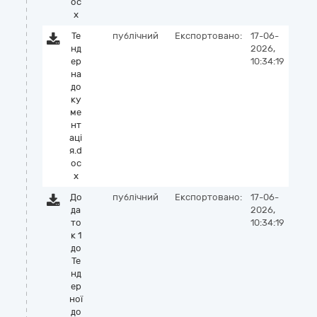
oc
x
Те
публічний
Експортовано:
17-06-
нд
2026,
ер
10:34:19
на
до
ку
ме
нт
аці
я.d
oc
x
До
публічний
Експортовано:
17-06-
да
2026,
то
10:34:19
к 1
до
Те
нд
ер
ної
до