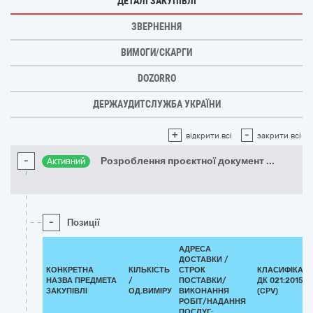
ДЕТАЛІ ЗАКУПІВЛІ
ЗВЕРНЕННЯ
ВИМОГИ/СКАРГИ
DOZORRO
ДЕРЖАУДИТСЛУЖБА УКРАЇНИ
+
-
відкрити всі
закрити всі
-
Розроблення проєктної документ
...
Активний
-
Позиції
АДРЕСА
ДОСТАВКИ /
КОНКРЕТНА
КІЛЬКІСТЬ
СТРОК
КЛАСИФІКАТ
НАЗВА ПРЕДМЕТА
/
ПОСТАВКИ/
ДК 021:2015
ЗАКУПІВЛІ
ОД.ВИМІРУ
ВИКОНАННЯ
(CPV)
РОБІТ/НАДАННЯ
ПОСЛУГ: