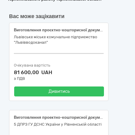
Вас може зацікавити
Виготовлення проєктно-кошторисної документації (стадія ескізний проєкт) по об’єкту: «Реконструкція будівлі блоку термообробки під офісні приміщення, диспетчерську КОС та Біогазу за адресою: вул. Пластова, 13 у м. Львові»
Львівське міське комунальне підприємство
"Львівводоканал"
Очікувана вартість
81 600,00 UAH
з ПДВ
Дивитись
Виготовлення проектно-кошторисної документації з проведенням експертизи кошторису проекту “Капітальний ремонт покрівлі гаражу на 3 виїзди 12 державної пожежно-рятувальної частини 5 державного пожежно-рятувального загону ГУ ДСНС України у Рівненській області за адресою: м. Вараш вул. Правика, 1”
5 ДПРЗ ГУ ДСНС України у Рівненській області