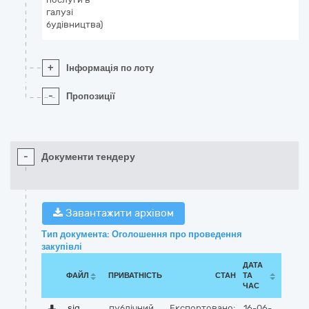
галузі
будівництва)
+
Інформація по лоту
-
Пропозиції
-
Документи тендеру
Завантажити архівом
Тип документа: Оголошення про проведення
закупівлі
ДАТА
ФАЙЛ
ПРИВАТНІСТЬ
СТАН
ТА
ЧАС
sig
публічний
Експортовано:
16-06-