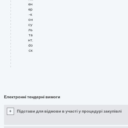
ен
ер
-к
он
су
ль
та
нт.
do
cx
Електронні тендерні вимоги
+
Підстави для відмови в участі у процедурі закупівлі