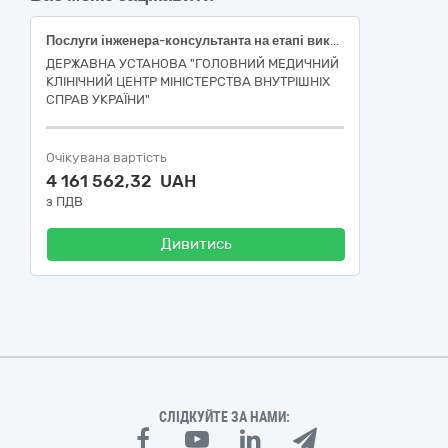
Послуги інженера-консультанта на етапі виконання будівельних робіт по об’єкту: "Реконструкція Центрального госпіталю МВС України у складовій частині об’єкта нерухомого майна: Лікувальний корпус на 404 ліжка, Р за адресою: вул. Бердичівська,1 у Шевченківському районі м. Києва під Державну установу «Головний медичний центр Міністерства внутрішніх справ України» у складовій частині об’єкта нерухомого майна: Лікувальний корпус на 404 ліжка, Р» стадія П (Проект). Коригування. ПЕРША та ДРУГА ЧЕРГИ"
ДЕРЖАВНА УСТАНОВА "ГОЛОВНИЙ МЕДИЧНИЙ
КЛІНІЧНИЙ ЦЕНТР МІНІСТЕРСТВА ВНУТРІШНІХ
СПРАВ УКРАЇНИ"
Очікувана вартість
4 161 562,32 UAH
з ПДВ
Дивитись
СЛІДКУЙТЕ ЗА НАМИ: