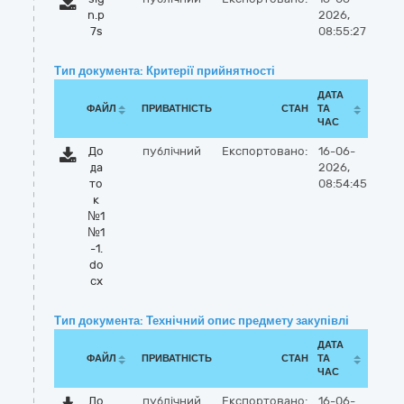
n.p
2026,
7s
08:55:27
Тип документа: Критерії прийнятності
ДАТА
ФАЙЛ
ПРИВАТНІСТЬ
СТАН
ТА
ЧАС
До
публічний
Експортовано:
16-06-
да
2026,
то
08:54:45
к
№1
№1
-1.
do
cx
Тип документа: Технічний опис предмету закупівлі
ДАТА
ФАЙЛ
ПРИВАТНІСТЬ
СТАН
ТА
ЧАС
До
публічний
Експортовано:
16-06-