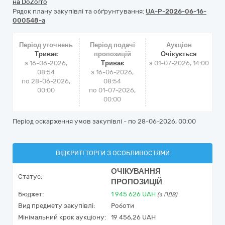
на DoZorro
Рядок плану закупівлі та обґрунтування:
UA-P-2026-06-16-
000548-a
Період уточнень
Період подачі
Аукціон
Триває
пропозицій
Очікується
з 16-06-2026,
Триває
з
01-07-2026, 14:00
08:54
з 16-06-2026,
по 28-06-2026,
08:54
00:00
по 01-07-2026,
00:00
Період оскарження умов закупівлі - по
28-06-2026, 00:00
ВІДКРИТІ ТОРГИ З ОСОБЛИВОСТЯМИ
ОЧІКУВАННЯ
Статус:
ПРОПОЗИЦІЙ
Бюджет:
1 945 626
UAH
(з ПДВ)
Вид предмету закупівлі:
Роботи
Мінімальний крок аукціону:
19 456,26 UAH