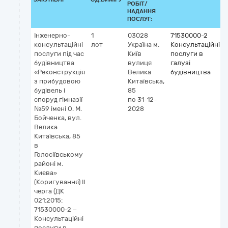
РОБІТ/
НАДАННЯ
ПОСЛУГ:
Інженерно-
1
03028
71530000-2
консультаційні
лот
Україна
м.
Консультаційні
послуги під час
Київ
послуги в
будівництва
вулиця
галузі
«Реконструкція
Велика
будівництва
з прибудовою
Китаївська,
будівель і
85
споруд гімназії
по 31-12-
№59 імені О. М.
2028
Бойченка, вул.
Велика
Китаївська, 85
в
Голосіївському
районі м.
Києва»
(Коригування) II
черга (ДК
021:2015:
71530000-2 –
Консультаційні
послуги в