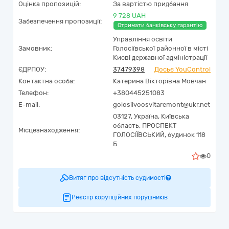
Оцінка пропозицій:
За вартістю придбання
9 728 UAH
Забезпечення пропозиції:
Отримати банківську гарантію
Управління освіти
Замовник:
Голосіївської районної в місті
Києві державної адміністрації
ЄДРПОУ:
37479398
Досьє YouControl
Контактна особа:
Катерина Вікторівна Мовчан
Телефон:
+380445251083
E-mail:
golosiivoosvitaremont@ukr.net
03127,
Україна
,
Київська
область,
ПРОСПЕКТ
Місцезнаходження:
ГОЛОСІЇВСЬКИЙ, будинок 118
Б
0
Витяг про відсутність судимості
Реєстр корупційних порушників