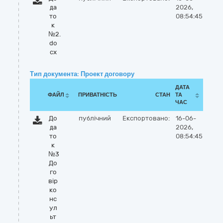
да
2026,
то
08:54:45
к
№2.
do
cx
Тип документа: Проект договору
ДАТА
ФАЙЛ
ПРИВАТНІСТЬ
СТАН
ТА
ЧАС
До
публічний
Експортовано:
16-06-
да
2026,
то
08:54:45
к
№3
До
го
вір
ко
нс
ул
ьт