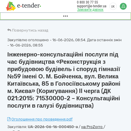
0 800 30 77 55
support@e-tender.ua
UK
Замовити дзвінок
Повернутись назад
Закупівлю оголошено - 16-06-2026, 08:54. Дата останніх змін
- 16-06-2026, 08:55
Інженерно-консультаційні послуги під
час будівництва «Реконструкція з
прибудовою будівель і споруд гімназії
№59 імені О. М. Бойченка, вул. Велика
Китаївська, 85 в Голосіївському районі
м. Києва» (Коригування) II черга (ДК
021:2015: 71530000-2 – Консультаційні
послуги в галузі будівництва)
Оголошення про проведення.pdf
Закупівля:
UA-2026-06-16-000450-a
/
на ProZorro
/