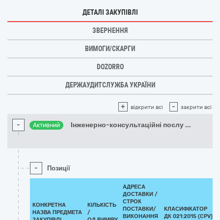
ДЕТАЛІ ЗАКУПІВЛІ
ЗВЕРНЕННЯ
ВИМОГИ/СКАРГИ
DOZORRO
ДЕРЖАУДИТСЛУЖБА УКРАЇНИ
+
-
відкрити всі
закрити всі
-
Інженерно-консультаційні послу
...
Активний
-
Позиції
АДРЕСА
ДОСТАВКИ /
СТРОК
КОНКРЕТНА
КІЛЬКІСТЬ
ПОСТАВКИ/
КЛАСИФІКАТОР
НАЗВА ПРЕДМЕТА
/
ВИКОНАННЯ
ДК 021:2015 (CPV)
ЗАКУПІВЛІ
ОД.ВИМІРУ