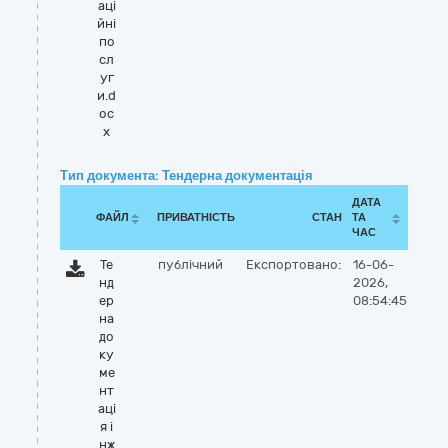
аці
йні
по
сл
уг
и.d
oc
x
Тип документа: Тендерна документація
ДАТА
ФАЙЛ
ПРИВАТНІСТЬ
СТАН
ТА
ЧАС
Те
публічний
Експортовано:
16-06-
нд
2026,
ер
08:54:45
на
до
ку
ме
нт
аці
я і
нж