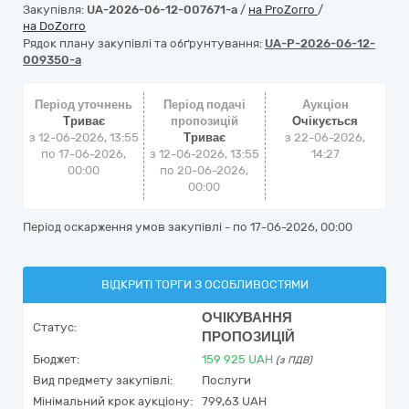
Закупівля:
UA-2026-06-12-007671-a
/
на ProZorro
/
на DoZorro
Рядок плану закупівлі та обґрунтування:
UA-P-2026-06-12-
009350-a
Період уточнень
Період подачі
Аукціон
Триває
пропозицій
Очікується
з 12-06-2026, 13:55
Триває
з
22-06-2026,
по 17-06-2026,
з 12-06-2026, 13:55
14:27
00:00
по 20-06-2026,
00:00
Період оскарження умов закупівлі - по
17-06-2026, 00:00
ВІДКРИТІ ТОРГИ З ОСОБЛИВОСТЯМИ
ОЧІКУВАННЯ
Статус:
ПРОПОЗИЦІЙ
Бюджет:
159 925
UAH
(з ПДВ)
Вид предмету закупівлі:
Послуги
Мінімальний крок аукціону:
799,63 UAH