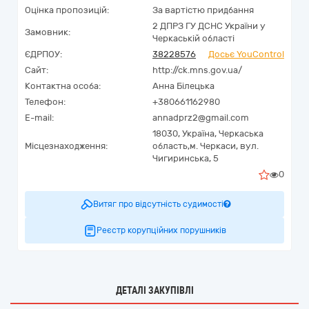
Оцінка пропозицій:
За вартістю придбання
2 ДПРЗ ГУ ДСНС України у
Замовник:
Черкаській області
ЄДРПОУ:
38228576
Досьє YouControl
Сайт:
http://ck.mns.gov.ua/
Контактна особа:
Анна Білецька
Телефон:
+380661162980
E-mail:
annadprz2@gmail.com
18030,
Україна
,
Черкаська
Місцезнаходження:
область,
м. Черкаси,
вул.
Чигиринська, 5
0
Витяг про відсутність судимості
Реєстр корупційних порушників
ДЕТАЛІ ЗАКУПІВЛІ