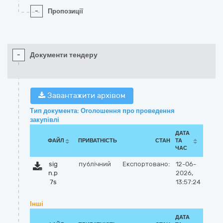
-
Пропозиції
-
Документи тендеру
Завантажити архівом
Тип документа: Оголошення про проведення
закупівлі
ДАТА
ФАЙЛ
ПРИВАТНІСТЬ
СТАН
ТА
ЧАС
sig
публічний
Експортовано:
12-06-
n.p
2026,
7s
13:57:24
Інші
ДАТА