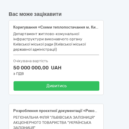
Вас може зацікавити
Коригування «Схеми теплопостачання м. Києва на період до 2030 року», згідно з кодом ЄСЗ ДК 021:2015 – 71320000-7 Послуги з інженерного проектування
Департамент житлово-комунальної
інфраструктури виконавчого органу
Київської міської ради (Київської міської
державної адміністрації)
Очікувана вартість
50 000 000,00 UAH
з ПДВ
Дивитись
Розроблення проєктної документації «Реконструкція тягової підстанції ПС 110/10 кВ___, Львівська обл., ____» *
РЕГІОНАЛЬНА ФІЛІЯ "ЛЬВІВСЬКА ЗАЛІЗНИЦЯ"
АКЦІОНЕРНОГО ТОВАРИСТВА "УКРАЇНСЬКА
ЗАЛІЗНИЦЯ"