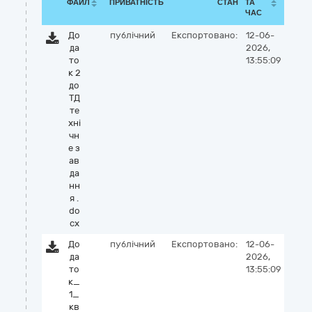
ФАЙЛ
ПРИВАТНІСТЬ
СТАН
ТА
ЧАС
До
публічний
Експортовано:
12-06-
да
2026,
то
13:55:09
к 2
до
ТД
те
хні
чн
е з
ав
да
нн
я .
do
cx
До
публічний
Експортовано:
12-06-
да
2026,
то
13:55:09
к_
1_
кв