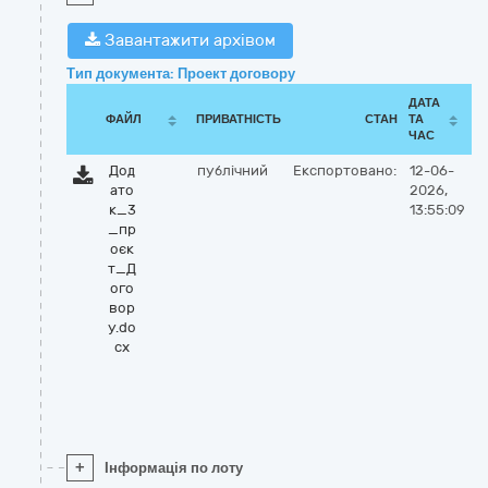
Завантажити архівом
Тип документа: Проект договору
ДАТА
ФАЙЛ
ПРИВАТНІСТЬ
СТАН
ТА
ЧАС
Дод
публічний
Експортовано:
12-06-
ато
2026,
к_3
13:55:09
_пр
оєк
т_Д
ого
вор
у.do
cx
+
Інформація по лоту