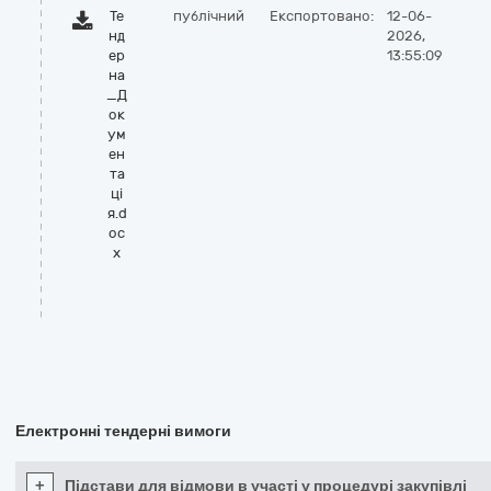
Те
публічний
Експортовано:
12-06-
нд
2026,
ер
13:55:09
на
_Д
ок
ум
ен
та
ці
я.d
oc
x
Електронні тендерні вимоги
+
Підстави для відмови в участі у процедурі закупівлі