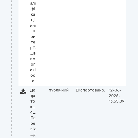
алі
фі
ка
ці
йні
_к
ри
те
рії,
_в
им
ог
и.d
oc
x
До
публічний
Експортовано:
12-06-
да
2026,
то
13:55:09
к_
4_
Пе
ре
лік
_д