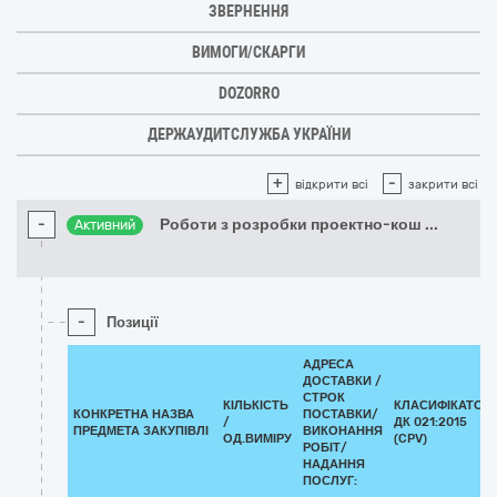
ЗВЕРНЕННЯ
ВИМОГИ/СКАРГИ
DOZORRO
ДЕРЖАУДИТСЛУЖБА УКРАЇНИ
+
-
відкрити всі
закрити всі
-
Роботи з розробки проектно-кош
...
Активний
-
Позиції
АДРЕСА
ДОСТАВКИ /
СТРОК
КІЛЬКІСТЬ
КЛАСИФІКАТОР
КОНКРЕТНА НАЗВА
ПОСТАВКИ/
/
ДК 021:2015
ПРЕДМЕТА ЗАКУПІВЛІ
ВИКОНАННЯ
ОД.ВИМІРУ
(CPV)
РОБІТ/
НАДАННЯ
ПОСЛУГ: