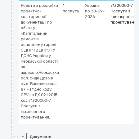
Роботи з розробки
1
Україна
71320000-7
проектно-
послуга
по 30-09-
Послуги з
кошторисної
2026
інженерного
документації по
проектування
об'єкту
«Капітальний
ремонт в
основному гаражі
5 ДПРЧ 2 ДПРЗ ГУ
ДСНС України у
Черкаській області
за
адресою:Черкаська
обл. с-ще Драбів
вул. Васильченка,
87 » згідно коду
CPV за ДК 021:2015
код 71320000-7
Послуги з
інженерного
проектування.
-
Документи