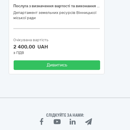
Послуга з визначення вартості та виконання звіту про експертну грошову оцінку земельної ділянки за адресою: м. Вінниця, вул. Дмитра Марковича, 24, на якій розташовані об’єкти нерухомого майна, що належать покупцю земельної ділянки
Департамент земельних ресурсів Вінницької
міської ради
Очікувана вартість
2 400,00 UAH
з ПДВ
Дивитись
СЛІДКУЙТЕ ЗА НАМИ: