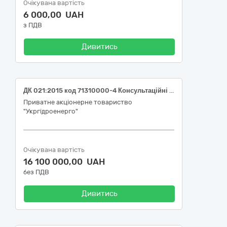
Очікувана вартість
6 000,00 UAH
з ПДВ
Дивитись
ДК 021:2015 код 71310000-4 Консультаційні послуги у галузях інженерії та будівництва (Послуга з проведення комплексного будівельно-технічного, оціночно-будівельного, економічного, електротехнічного, товарознавчого, транспортно-товарознавчого дослідження, оцінки для визначення збитків у вартісному виразі, витрат, необхідних для відновлення майна, що зазнало руйнівного впливу внаслідок збройної агресії, а також упущеної вигоди ПрАТ «Укргідроенерго», для подання позовів до судових інстанцій, зокрема міжнародних)
Приватне акціонерне товариство
"Укргідроенерго"
Очікувана вартість
16 100 000,00 UAH
без ПДВ
Дивитись