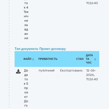
то
11:26:40
к 4
Тех
ніч
не
за
вд
ан
ня
Тип документа: Проект договору
ДАТА
ФАЙЛ
ПРИВАТНІСТЬ
СТАН
ТА
ЧАС
До
публічний
Експортовано:
12-06-
да
2026,
то
11:26:40
к 5
пр
ое
кт
До
го