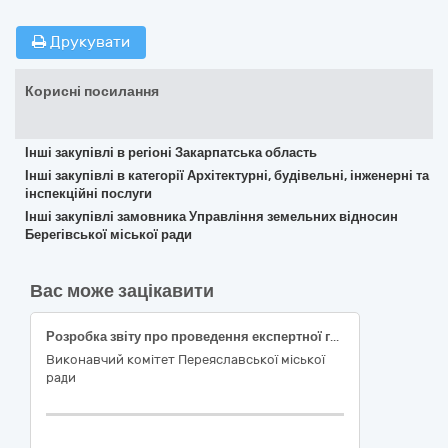
Друкувати
Корисні посилання
Інші закупівлі в регіоні Закарпатська область
Інші закупівлі в категорії Архітектурні, будівельні, інженерні та
інспекційні послуги
Інші закупівлі замовника Управління земельних відносин
Берегівської міської ради
Вас може зацікавити
Розробка звіту про проведення експертної грошової оцінки земельної ділянки несільськогосподарського призначення для розміщення та експлуатації основних, підсобних і допоміжних будівель та споруд підприємств переробної, машинобудівної та іншої промисловості, включаючи об’єкти оброблення відходів, зокрема із енергогенеруючим блоком (кадастровий номер 3211000000:01:034:0172), що розташована по вул. Героїв Дніпра, 31-В в м. Переяславі Бориспільського району Київської області
Виконавчий комітет Переяславської міської
ради