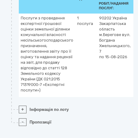
РОБІТ/НАДАННЯ
ПОСЛУГ:
Послуги з проведення
1
90202
Україна
7
експертної грошової
послуга
Закарпатська
Е
оцінки земельної ділянки
область
п
комунальної власності
м.Берегове
вул.
несільськогосподарського
Богдана
призначення,
Хмельницького,
виготовлення звіту про її
7
оцінку та надання рецензії
по 15-08-2026
на звіт, для продажу
відповідно до статті 128
Земельного кодексу
України (ДК 021:2015
71319000-7 «Експертні
послуги»)
+
Інформація по лоту
-
Пропозиції