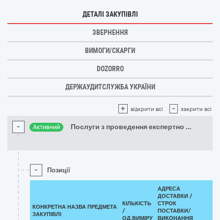
ДЕТАЛІ ЗАКУПІВЛІ
ЗВЕРНЕННЯ
ВИМОГИ/СКАРГИ
DOZORRO
ДЕРЖАУДИТСЛУЖБА УКРАЇНИ
+
-
відкрити всі
закрити всі
-
Послуги з проведення експертно
...
Активний
-
Позиції
АДРЕСА
ДОСТАВКИ /
КІЛЬКІСТЬ
СТРОК
К
КОНКРЕТНА НАЗВА ПРЕДМЕТА
/
ПОСТАВКИ/
ДК
ЗАКУПІВЛІ
ОД.ВИМІРУ
ВИКОНАННЯ
(C