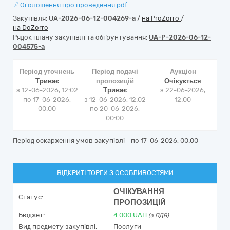
Оголошення про проведення.pdf
Закупівля:
UA-2026-06-12-004269-a
/
на ProZorro
/
на DoZorro
Рядок плану закупівлі та обґрунтування:
UA-P-2026-06-12-
004575-a
Період уточнень
Період подачі
Аукціон
Триває
пропозицій
Очікується
з 12-06-2026, 12:02
Триває
з
22-06-2026,
по 17-06-2026,
з 12-06-2026, 12:02
12:00
00:00
по 20-06-2026,
00:00
Період оскарження умов закупівлі - по
17-06-2026, 00:00
ВІДКРИТІ ТОРГИ З ОСОБЛИВОСТЯМИ
ОЧІКУВАННЯ
Статус:
ПРОПОЗИЦІЙ
Бюджет:
4 000
UAH
(з ПДВ)
Вид предмету закупівлі:
Послуги