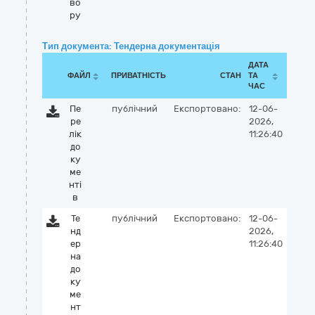
во
ру
Тип документа: Тендерна документація
ДАТА
ФАЙЛ
ПРИВАТНІСТЬ
СТАН
ТА
ЧАС
Пе
публічний
Експортовано:
12-06-
ре
2026,
лік
11:26:40
до
ку
ме
нті
в
Те
публічний
Експортовано:
12-06-
нд
2026,
ер
11:26:40
на
до
ку
ме
нт