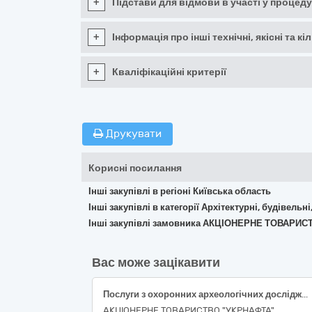
+
Підстави для відмови в участі у процеду
+
Інформація про інші технічні, якісні та 
+
Кваліфікаційні критерії
Друкувати
Корисні посилання
Інші закупівлі в регіоні Київська область
Інші закупівлі в категорії Архітектурні, будівельні
Інші закупівлі замовника АКЦІОНЕРНЕ ТОВАРИС
Вас може зацікавити
Послуги з охоронних археологічних досліджень культурного шару в зоні виявлення знахідок археологічного характеру по трубопроводу свердловини №145 +++ родовища на території Роменського району Сумської області
АКЦІОНЕРНЕ ТОВАРИСТВО "УКPНAФТА"