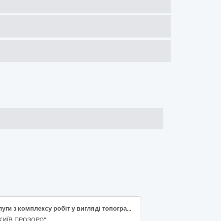
Послуги з комплексу робіт у вигляді топографо-геодезичних знімків елементів благоустрою комунальної власності у масштабі М 1 :500
"КИЇВ.ПРОЗОРО"