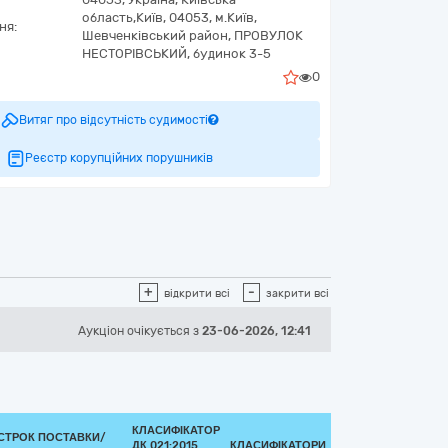
область,
Київ,
04053, м.Київ,
ня:
Шевченківський район, ПРОВУЛОК
НЕСТОРІВСЬКИЙ, будинок 3-5
0
Витяг про відсутність судимості
Реєстр корупційних порушників
+
-
відкрити всі
закрити всі
Аукціон
очікується
з
23-06-2026, 12:41
КЛАСИФІКАТОР
СТРОК ПОСТАВКИ/
ДК 021:2015
КЛАСИФІКАТОРИ