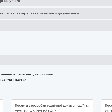
рі закупівлі
кількісні характеристики та вимоги до учасника
, інженерні та інспекційні послуги
ТВО "УКPНAФТА"
Послуги з розробки технічної документації із землеустрою щодо інвентаризації земельних ділянок
СКОЛІВСЬКА МІСЬКА РАДА
КП 