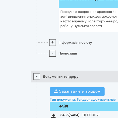
Послуги з охоронних археологічн
зоні виявлення знахідок археолог
нафтозбірному колектору +++ ро
району Сумської області
+
Інформація по лоту
-
Пропозиції
-
Документи тендеру
Завантажити архівом
Тип документа: Тендерна документація
ФАЙЛ
5483(5484)_ТД ПОСЛУГ