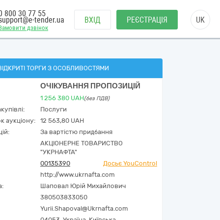
0 800 30 77 55
support@e-tender.ua
ВХІД
РЕЄСТРАЦІЯ
UK
Замовити дзвінок
ВІДКРИТІ ТОРГИ З ОСОБЛИВОСТЯМИ
ОЧІКУВАННЯ ПРОПОЗИЦІЙ
1 256 380
UAH
(без ПДВ)
купівлі:
Послуги
к аукціону:
12 563,80 UAH
ій:
За вартістю придбання
АКЦІОНЕРНЕ ТОВАРИСТВО
"УКPНAФТА"
00135390
Досьє YouControl
http://www.ukrnafta.com
а:
Шаповал Юрій Михайлович
380503833050
Yurii.Shapoval@Ukrnafta.com
04053,
Україна
,
Київська