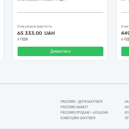
Очікувана вартість
Очік
65 333,00 UAH
44
з ПДВ
з П
Дивитись
PROZORRO - ДЕРЖЗАКУПІВЛІ
НА
PROZORRO MARKET
НО
PROZORRO.ПРОДАЖІ - АУКЦІОНИ
КО
КОМЕРЦІЙНІ ЗАКУПІВЛІ
ПР