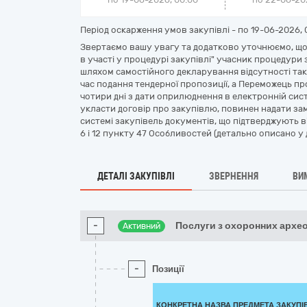
Період оскарження умов закупівлі - по
19-06-2026, 
Звертаємо вашу увагу та додатково уточнюємо, що 
в участі у процедурі закупівлі" учасник процедури з
шляхом самостійного декларування відсутності таки
час подання тендерної пропозиції, а Переможець пр
чотири дні з дати оприлюднення в електронній сис
укласти договір про закупівлю, повинен надати з
системі закупівель документів, що підтверджують від
6 і 12 пункту 47 Особливостей (детально описано у 
ДЕТАЛІ ЗАКУПІВЛІ
ЗВЕРНЕННЯ
ВИ
-
Послуги з охоронних архе
Активний
-
Позиції
КОНКРЕТНА НАЗВА ПРЕДМЕТА ЗАКУПІ