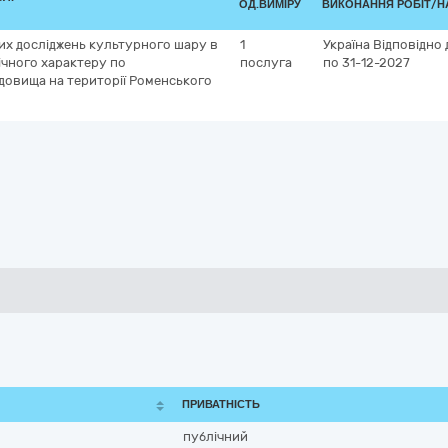
ОД.ВИМІРУ
ВИКОНАННЯ РОБІТ/Н
их досліджень культурного шару в
1
Україна
Відповідно 
ічного характеру по
послуга
по 31-12-2027
довища на території Роменського
ПРИВАТНІСТЬ
публічний