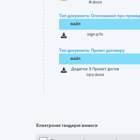
И.docx
Тип документа: Оголошення про провед
ФАЙЛ
sign.p7s
Тип документа: Проект договору
ФАЙЛ
Додаток 3 Проєкт догов
ору.docx
Електронні тендерні вимоги