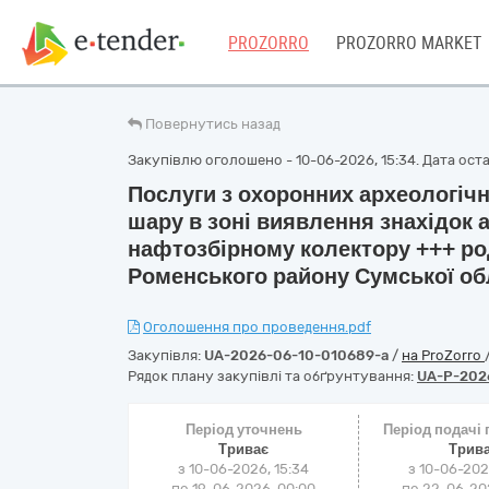
PROZORRO
PROZORRO MARKET
Повернутись назад
Закупівлю оголошено - 10-06-2026, 15:34. Дата остан
Послуги з охоронних археологіч
шару в зоні виявлення знахідок 
нафтозбірному колектору +++ ро
Роменського району Сумської об
Оголошення про проведення.pdf
Закупівля:
UA-2026-06-10-010689-a
/
на ProZorro
Рядок плану закупівлі та обґрунтування:
UA-P-202
Період уточнень
Період подачі
Триває
Трив
з 10-06-2026, 15:34
з 10-06-202
по 19-06-2026, 00:00
по 22-06-202