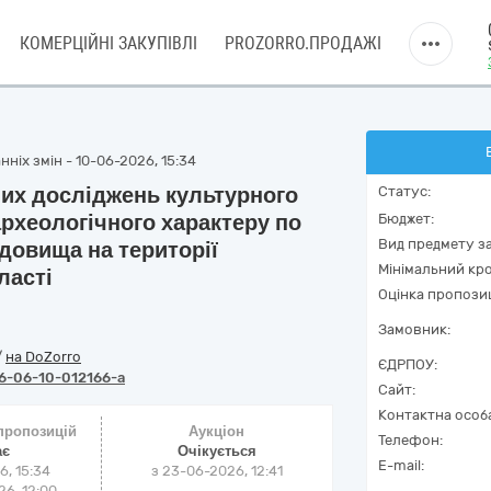
КОМЕРЦІЙНІ ЗАКУПІВЛІ
PROZORRO.ПРОДАЖІ
ніх змін - 10-06-2026, 15:34
них досліджень культурного
Статус:
археологічного характеру по
Бюджет:
Вид предмету за
довища на території
Мінімальний кро
ласті
Оцінка пропозиц
Замовник:
/
на DoZorro
ЄДРПОУ:
6-06-10-012166-a
Сайт:
Контактна особ
 пропозицій
Аукціон
Телефон:
ає
Очікується
E-mail:
6, 15:34
з
23-06-2026, 12:41
6, 12:00