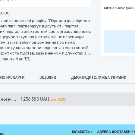
Місцезнаходжен
00:00
при заповненні розділу "Підстави для відмови
акупівлі підтверджує відсутність підстав,
х підстав в електронній системі закупівель під
оцедури закупівлі у строк, що не перевищує
темі закупівель повідомлення про намір
амовнику шляхом оприлюднення в електронній
сутність підстав, зазначених у підпунктах 3, 5,
додатку 4 до ТД).
МОГИ/СКАРГИ
DOZORRO
ДЕРЖАУДИТСЛУЖБА УКРАЇНИ
ологіч
...
1 256 380
UAH
(без ПДВ)
КІЛЬКІСТЬ /
АДРЕСА ДОСТАВКИ /
ВЛІ