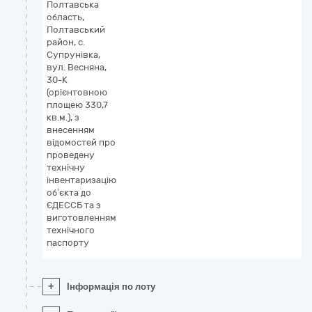
Полтавська
область,
Полтавський
район, с.
Супрунівка,
вул. Весняна,
30-К
(орієнтовною
площею 330,7
кв.м.), з
внесенням
відомостей про
проведену
технічну
інвентаризацію
об’єкта до
ЄДЕССБ та з
виготовленням
технічного
паспорту
+
Інформація по лоту