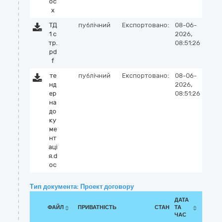
oc
x
ТД
публічний
Експортовано:
08-06-
1 с
2026,
тр.
08:51:26
pd
f
те
публічний
Експортовано:
08-06-
нд
2026,
ер
08:51:26
на
до
ку
ме
нт
аці
я.d
oc
Тип документа: Проект договору
ДАТА
ФАЙЛ
ПРИВАТНІСТЬ
СТАН
ТА
ЧАС