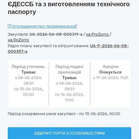
ЄДЕССБ та з виготовленням технічного
паспорту
Оголошення про проведення.pdf
Закупівля:
UA-2026-06-08-000311-a
/
на ProZorro
/
на DoZorro
Рядок плану закупівлі та обґрунтування:
UA-P-2026-06-08-
000397-a
Період уточнень
Період подачі
Аукціон
Триває
пропозицій
Очікується
з 08-06-2026,
Триває
з
17-06-2026, 11:21
08:51
з 08-06-2026,
по 13-06-2026,
08:51
00:00
по 16-06-2026,
11:00
Період оскарження умов закупівлі - по
13-06-2026, 00:00
ВІДКРИТІ ТОРГИ З ОСОБЛИВОСТЯМИ