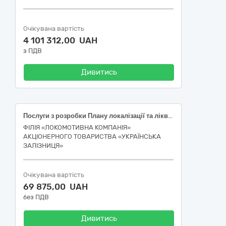
Очікувана вартість
4 101 312,00 UAH
з ПДВ
Дивитись
Послуги з розробки Плану локалізації та ліквідації аварійних ситуацій і аварій на об'єктах підвищеної небезпеки (ДК 021:2015 – 71240000-2 Архітектурні, інженерні та планувальні послуги)
ФІЛІЯ «ЛОКОМОТИВНА КОМПАНІЯ»
АКЦІОНЕРНОГО ТОВАРИСТВА «УКРАЇНСЬКА
ЗАЛІЗНИЦЯ»
Очікувана вартість
69 875,00 UAH
без ПДВ
Дивитись