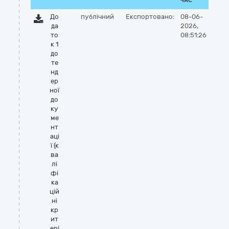
ЧАС
До
публічний
Експортовано:
08-06-
да
2026,
то
08:51:26
к 1
до
те
нд
ер
ної
до
ку
ме
нт
аці
ї (к
ва
лі
фі
ка
цій
ні
кр
ит
ері