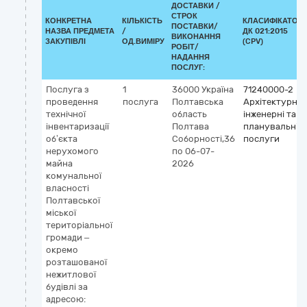
ДОСТАВКИ /
СТРОК
КОНКРЕТНА
КІЛЬКІСТЬ
КЛАСИФІКАТОР
ПОСТАВКИ/
НАЗВА ПРЕДМЕТА
/
ДК 021:2015
ВИКОНАННЯ
ЗАКУПІВЛІ
ОД.ВИМІРУ
(CPV)
РОБІТ/
НАДАННЯ
ПОСЛУГ:
Послуга з
1
36000
Україна
71240000-2
проведення
послуга
Полтавська
Архітектурні,
технічної
область
інженерні та
інвентаризації
Полтава
планувальні
об’єкта
Соборності,36
послуги
нерухомого
по 06-07-
майна
2026
комунальної
власності
Полтавської
міської
територіальної
громади –
окремо
розташованої
нежитлової
будівлі за
адресою: