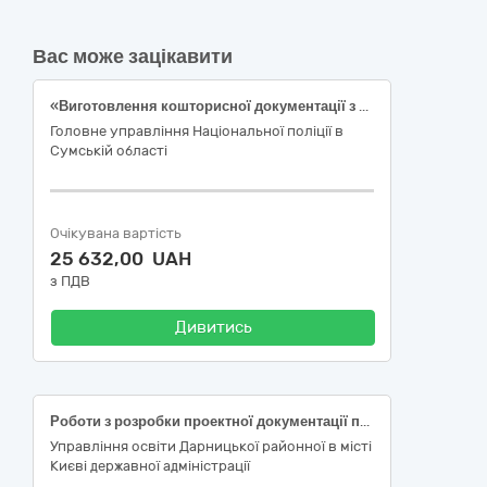
Вас може зацікавити
«Виготовлення кошторисної документації з поточного ремонту по об’єкту: «Поточний ремонт адміністративної будівлі Конотопського РВП ГУНП в Сумській області (заміна вікон)»
Головне управління Національної поліції в
Сумській області
Очікувана вартість
25 632,00 UAH
з ПДВ
Дивитись
Роботи з розробки проектної документації по об’єкту: «Будівництво споруди подвійного призначення із захисними властивостями протирадіаційного укриття ліцею №160 Дарницького району м.Києва, вулиця Юрія Литвинського, 45» (CPV-71240000-2 «Архітектурні, інженерні та планувальні послуги»
Управління освіти Дарницької районної в місті
Києві державної адміністрації