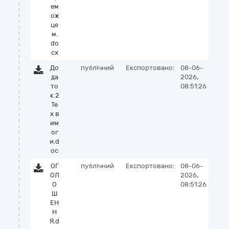
ем
ож
це
м.
do
cx
До
публічний
Експортовано:
08-06-
да
2026,
то
08:51:26
к 2
Те
х в
им
ог
и.d
oc
ОГ
публічний
Експортовано:
08-06-
ОЛ
2026,
О
08:51:26
Ш
ЕН
Н
Я.d