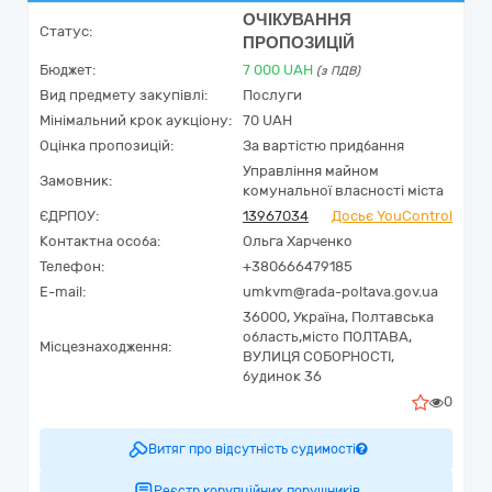
ОЧІКУВАННЯ
Статус:
ПРОПОЗИЦІЙ
Бюджет:
7 000
UAH
(з ПДВ)
Вид предмету закупівлі:
Послуги
Мінімальний крок аукціону:
70 UAH
Оцінка пропозицій:
За вартістю придбання
Управління майном
Замовник:
комунальної власності міста
ЄДРПОУ:
13967034
Досьє YouControl
Контактна особа:
Ольга Харченко
Телефон:
+380666479185
E-mail:
umkvm@rada-poltava.gov.ua
36000,
Україна
,
Полтавська
область,
місто ПОЛТАВА,
Місцезнаходження:
ВУЛИЦЯ СОБОРНОСТІ,
будинок 36
0
Витяг про відсутність судимості
Реєстр корупційних порушників