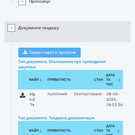
-
Пропозиції
-
Документи тендеру
Завантажити архівом
Тип документа: Оголошення про проведення
закупівлі
ДАТА
ФАЙЛ
ПРИВАТНІСТЬ
СТАН
ТА
ЧАС
sig
публічний
Експортовано:
08-06-
n.p
2026,
7s
08:53:36
Тип документа: Тендерна документація
ДАТА
ФАЙЛ
ПРИВАТНІСТЬ
СТАН
ТА