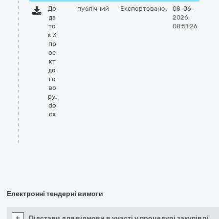
До
публічний
Експортовано:
08-06-
да
2026,
то
08:51:26
к 3
пр
ое
кт
до
го
во
ру.
do
cx
Електронні тендерні вимоги
+
Підстави для відмови в участі у процедурі закупівлі