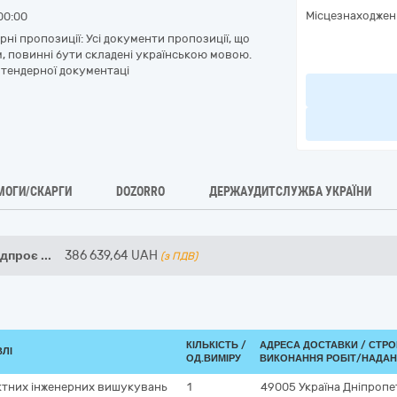
Місцезнаходжен
00:00
рні пропозиції: Усі документи пропозиції, що
, повинні бути складені українською мовою.
1 тендерної документаці
МОГИ/СКАРГИ
DOZORRO
ДЕРЖАУДИТСЛУЖБА УКРАЇНИ
едпроє
...
386 639,64
UAH
(з ПДВ)
КІЛЬКІСТЬ /
АДРЕСА ДОСТАВКИ /
СТРО
ВЛІ
ОД.ВИМІРУ
ВИКОНАННЯ РОБІТ/НАДАН
ктних інженерних вишукувань
1
49005
Україна
Дніпропе