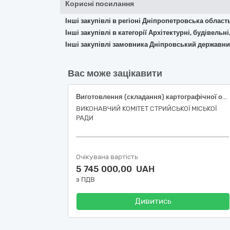
Корисні посилання
Інші закупівлі в регіоні Дніпропетровська област
Інші закупівлі в категорії Архітектурні, будівельні
Інші закупівлі замовника Дніпровський державни
Вас може зацікавити
Виготовлення (складання) картографічної основи у цифровій формі для розроблення Комплексного плану просторового розвитку території Стрийської територіальної громади
ВИКОНАВЧИЙ КОМІТЕТ СТРИЙСЬКОЇ МІСЬКОЇ
РАДИ
Очікувана вартість
5 745 000,00 UAH
з ПДВ
Дивитись