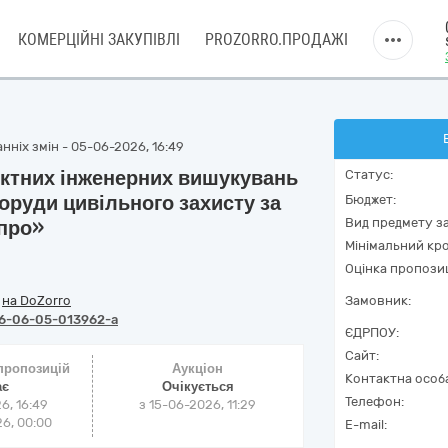
КОМЕРЦІЙНІ ЗАКУПІВЛІ
PROZORRO.ПРОДАЖІ
нніх змін - 05-06-2026, 16:49
єктних інженерних вишукувань
Статус:
поруди цивільного захисту за
Бюджет:
Вид предмету за
іпро»
Мінімальний кро
Оцінка пропозиц
/
на DoZorro
Замовник:
6-06-05-013962-a
ЄДРПОУ:
Сайт:
 пропозицій
Аукціон
Контактна особ
ає
Очікується
Телефон:
6, 16:49
з
15-06-2026, 11:29
6, 00:00
E-mail: