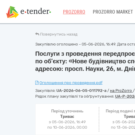
PROZORRO
PROZORRO MARKET
Повернутись назад
Закупівлю оголошено - 05-06-2026, 16:49. Дата оста
Послуги з проведення передпро
по об’єкту: «Нове будівництво с
адресою: просп. Науки, 26, м. Дн
Оголошення про проведення.pdf
Закупівля:
UA-2026-06-05-011792-a
/
на ProZorro
Рядок плану закупівлі та обґрунтування:
UA-P-202
Період уточнень
Період подачі
Триває
Трив
з 05-06-2026, 16:49
з 05-06-202
по 10-06-2026, 00:00
по 13-06-202