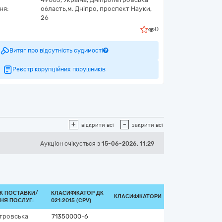
ня:
область,
м. Дніпро,
проспект Науки,
26
0
Витяг про відсутність судимості
Реєстр корупційних порушників
+
-
відкрити всі
закрити всі
Аукціон
очікується
з
15-06-2026, 11:29
К ПОСТАВКИ/
КЛАСИФІКАТОР ДК
КЛАСИФІКАТОРИ
НЯ ПОСЛУГ:
021:2015 (CPV)
тровська
71350000-6