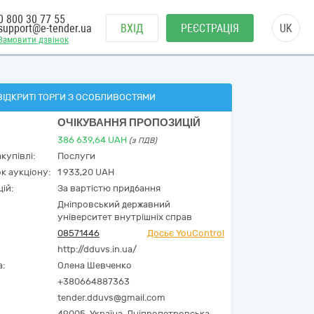
0 800 30 77 55
support@e-tender.ua
ВХІД
РЕЄСТРАЦІЯ
UK
Замовити дзвінок
ВІДКРИТІ ТОРГИ З ОСОБЛИВОСТЯМИ
ОЧІКУВАННЯ ПРОПОЗИЦІЙ
386 639,64
UAH
(з ПДВ)
купівлі:
Послуги
к аукціону:
1 933,20 UAH
ій:
За вартістю придбання
Дніпровський державний
університет внутрішніх справ
08571446
Досьє YouControl
http://dduvs.in.ua/
а:
Олена Шевченко
+380664887363
tender.dduvs@gmail.com
49005,
Україна
,
Дніпропетровська