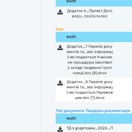
ФАЙЛ
Додаток 6_Проект Дого
вору_послуги.doc
Інші
ФАЙЛ
Додаток_7 Перелік доку
ментів та_або інформац
ії які подаються Учасник
ом процедури закупівлі
у складі тендерної проп
озиції.doc (8).docx
Додаток_8 Перелік доку
ментів та_або інформац
ії які подаються Перемож
цем.doc (7).docx
Тип документа: Тендерна документація
ФАЙЛ
ТД з додатками_2026_П