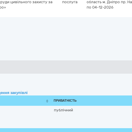
оруди цивільного захисту за
послуга
область
м. Дніпро
пр. Н
про»
по 04-12-2026
ення закупівлі
ПРИВАТНІСТЬ
публічний