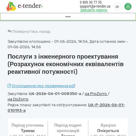
0 800 30 77 55
support@e-tender.ua
UK
Замовити дзвінок
Повернутись назад
Закупівлю оголошено - 01-06-2026, 14:56. Дата останніх змін -
01-06-2026, 14:56
Послуги з інженерного проектування
(Розрахунок економічних еквівалентів
реактивної потужності)
Оголошення про проведення.pdf
Закупівля:
UA-2026-06-01-008350-a
/
на ProZorro
/
на DoZorro
Рядок плану закупівлі та обґрунтування:
UA-P-2026-06-01-
010193-a
Період уточнень
Період подачі
Аукціон
Триває
пропозицій
Очікується