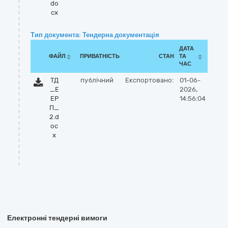
do
cx
Тип документа: Тендерна документація
ДАТА
ФАЙЛ
ПРИВАТНІСТЬ
СТАН
ТА
ЧАС
ТД
публічний
Експортовано:
01-06-
_Е
2026,
ЕР
14:56:04
П_
2.d
oc
x
Електронні тендерні вимоги