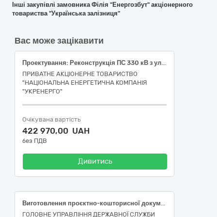
Інші закупівлі замовника Філія "Енергозбут" акціонерного
товариства "Українська залізниця"
Вас може зацікавити
Проектування: Реконструкція ПС 330 кВ з улаштуванням дренажної системи для пониження та водовідведення ґрунтових вод з території, Миколаївська область (Інв. № новий) 71320000-7 Послуги з інженерного проектування
ПРИВАТНЕ АКЦІОНЕРНЕ ТОВАРИСТВО
"НАЦІОНАЛЬНА ЕНЕРГЕТИЧНА КОМПАНІЯ
"УКРЕНЕРГО"
Очікувана вартість
422 970,00 UAH
без ПДВ
Дивитись
Виготовлення проєктно-кошторисної документації по об’єкту: «Реконструкція будівель гаражу, трансформаторної та бокса в Регіональний центр управління в надзвичайних ситуаціях ГУ ДСНС України у Закарпатській області, за адресою: м. Ужгород, вул. Болгарська, 2» згідно CPV за ДК 021:2015 код 71320000-7 Послуги з інженерного проектування.
ГОЛОВНЕ УПРАВЛІННЯ ДЕРЖАВНОЇ СЛУЖБИ