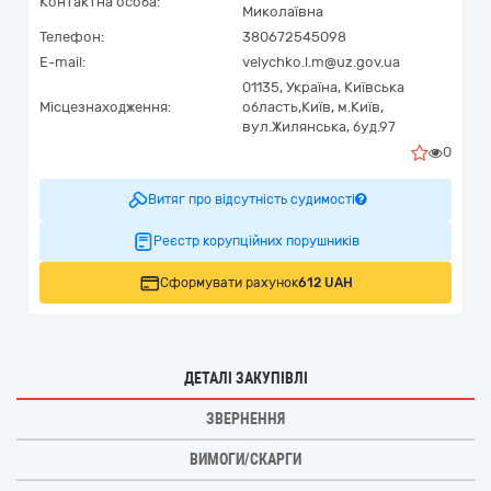
Контактна особа:
Миколаївна
Телефон:
380672545098
E-mail:
velychko.l.m@uz.gov.ua
01135,
Україна
,
Київська
Місцезнаходження:
область,
Київ,
м.Київ,
вул.Жилянська, буд.97
0
Витяг про відсутність судимості
Реєстр корупційних порушників
Сформувати рахунок
612 UAH
ДЕТАЛІ ЗАКУПІВЛІ
ЗВЕРНЕННЯ
ВИМОГИ/СКАРГИ