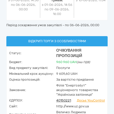
з 01-06-2026, 14:56
Триває
з
10-06-2026, 11:04
по 06-06-2026,
з 01-06-2026, 14:56
00:00
по 09-06-2026,
16:00
Період оскарження умов закупівлі - по
06-06-2026, 00:00
ВІДКРИТІ ТОРГИ З ОСОБЛИВОСТЯМИ
ОЧІКУВАННЯ
Статус:
ПРОПОЗИЦІЙ
Бюджет:
960 960
UAH
(без ПДВ)
Вид предмету закупівлі:
Послуги
Мінімальний крок аукціону:
9 609,60 UAH
Оцінка пропозицій:
За вартістю придбання
Філія "Енергозбут"
Замовник:
акціонерного товариства
"Українська залізниця"
ЄДРПОУ:
40150221
Досьє YouControl
Сайт:
http://www.uz.gov.ua
Величко Людмила