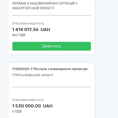
УКРАЇНИ З НАДЗВИЧАЙНИХ СИТУАЦІЙ У
ЗАКАРПАТСЬКІЙ ОБЛАСТІ
Очікувана вартість
1 414 017,36 UAH
без ПДВ
Дивитись
71320000-7 Послуги з інженерного проектування) Виготовлення проектно-кошторисної документації по об'єкту: «поточний ремонт системи опалення, внутрішнього холодного водопостачання та побутової каналізації за адресою: м. Київ, вул. Довнар-Запольського, 10а»
ГУНП в Київській області
Очікувана вартість
1 530 000,00 UAH
з ПДВ