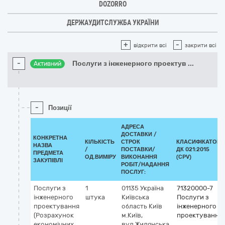
DOZORRO
ДЕРЖАУДИТСЛУЖБА УКРАЇНИ
+
-
відкрити всі
закрити всі
-
Послуги з інженерного проектув
...
Активний
-
Позиції
АДРЕСА
ДОСТАВКИ /
КОНКРЕТНА
КІЛЬКІСТЬ
СТРОК
КЛАСИФІКАТОР
НАЗВА
/
ПОСТАВКИ/
ДК 021:2015
ПРЕДМЕТА
ОД.ВИМІРУ
ВИКОНАННЯ
(CPV)
ЗАКУПІВЛІ
РОБІТ/НАДАННЯ
ПОСЛУГ:
Послуги з
1
01135
Україна
71320000-7
інженерного
штука
Київська
Послуги з
проектування
область
Київ
інженерного
(Розрахунок
м.Київ,
проектування
економічних
вул.Жилянська,