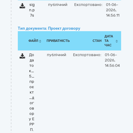
sig
публічний
Експортовано:
01-06-
n.p
2026,
7s
14:56:11
Тип документа: Проект договору
ДАТА
ФАЙЛ
ПРИВАТНІСТЬ
СТАН
ТА
ЧАС
До
публічний
Експортовано:
01-06-
да
2026,
то
14:56:04
к_
5_
пр
оє
кт
_д
ог
ов
ор
у Е
РР
П.