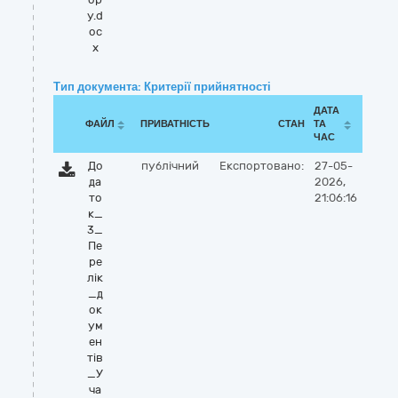
у.d
oc
x
Тип документа: Критерії прийнятності
ДАТА
ФАЙЛ
ПРИВАТНІСТЬ
СТАН
ТА
ЧАС
До
публічний
Експортовано:
27-05-
да
2026,
то
21:06:16
к_
3_
Пе
ре
лік
_д
ок
ум
ен
тів
_У
ча