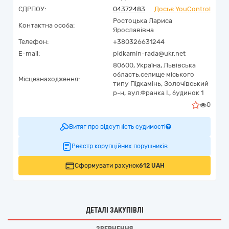
ЄДРПОУ:
04372483
Досьє YouControl
Ростоцька Лариса
Контактна особа:
Ярославівна
Телефон:
+380326631244
E-mail:
pidkamin-rada@ukr.net
80600,
Україна
,
Львівська
область,
селище міського
Місцезнаходження:
типу Підкамінь,
Золочівський
р-н, вул.Франка І., будинок 1
0
Витяг про відсутність судимості
Реєстр корупційних порушників
Сформувати рахунок
612 UAH
ДЕТАЛІ ЗАКУПІВЛІ