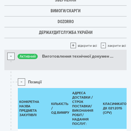
ЗВЕРНЕННЯ
ВИМОГИ/СКАРГИ
DOZORRO
ДЕРЖАУДИТСЛУЖБА УКРАЇНИ
+
-
відкрити всі
закрити всі
-
Виготовлення технічної докумен
...
Активний
-
Позиції
АДРЕСА
ДОСТАВКИ /
КОНКРЕТНА
СТРОК
КІЛЬКІСТЬ
КЛАСИФІКАТОР
НАЗВА
ПОСТАВКИ/
/
ДК 021:2015
ПРЕДМЕТА
ВИКОНАННЯ
ОД.ВИМІРУ
(CPV)
ЗАКУПІВЛІ
РОБІТ/
НАДАННЯ
ПОСЛУГ: