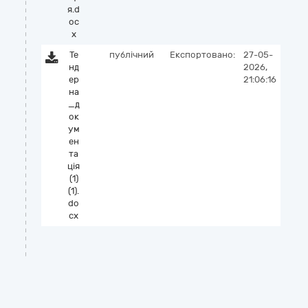
я.d
oc
x
Те
публічний
Експортовано:
27-05-
нд
2026,
ер
21:06:16
на
_д
ок
ум
ен
та
ція
(1)
(1).
do
cx