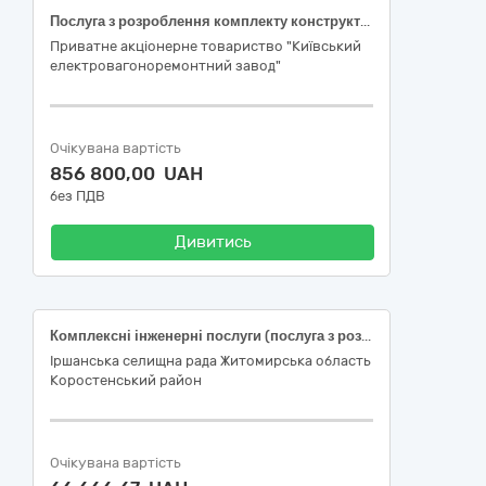
Послуга з розроблення комплекту конструкторської документації на додаткові роботи по переобладнанню електропоїзда ЕПЛ2Т
Приватне акціонерне товариство "Київський
електровагоноремонтний завод"
Очікувана вартість
856 800,00 UAH
без ПДВ
Дивитись
Комплексні інженерні послуги (послуга з розроблення проєкту землеустрою щодо відведення земельної ділянки площею 2,2000 га, кадастровий номер 1821155400:02:001:0059 із зміною цільового призначення із земель - для ведення лісового господарства і пов’язаних з ним послуг (код КВЦПЗ 09.01) на земельні ділянки загального користування, відведені для цілей поводження з відходами (код КВЦПЗ 11.08) на території Іршанської територіальної громади Коростенського району Житомирської області).
Іршанська селищна рада Житомирська область
Коростенський район
Очікувана вартість