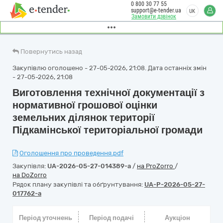
0 800 30 77 55
support@e-tender.ua
UK
Замовити дзвінок
Повернутись назад
Закупівлю оголошено - 27-05-2026, 21:08. Дата останніх змін
- 27-05-2026, 21:08
Виготовлення технічної документації з
нормативної грошової оцінки
земельних ділянок території
Підкамінської територіальної громади
Оголошення про проведення.pdf
Закупівля:
UA-2026-05-27-014389-a
/
на ProZorro
/
на DoZorro
Рядок плану закупівлі та обґрунтування:
UA-P-2026-05-27-
017762-a
Період уточнень
Період подачі
Аукціон