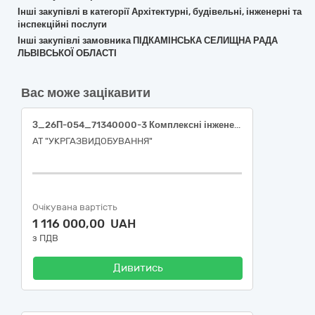
Інші закупівлі в категорії Архітектурні, будівельні, інженерні та
інспекційні послуги
Інші закупівлі замовника ПІДКАМІНСЬКА СЕЛИЩНА РАДА
ЛЬВІВСЬКОЇ ОБЛАСТІ
Вас може зацікавити
З_26П-054_71340000-3 Комплексні інженерні послуги (Виготовлення 30 технічних документацій із землеустрою щодо встановлення меж частин земельних ділянок, на які поширюються права суборенди, сервітуту під об’єкти, що перебувають в експлуатації)
АТ "УКРГАЗВИДОБУВАННЯ"
Очікувана вартість
1 116 000,00 UAH
з ПДВ
Дивитись