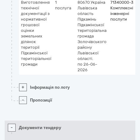
Виготовлення
1
80670
Україна
71340000-3
технічної
послуга
Львівська
Комплексні
документації з
область
інженерні
нормативної
Підкамінь
послуги
грошової
Підкамінської
оцінки
територіальна
земельних
громада
ділянок
Золочівського
території
району
Підкамінської
Львівської
територіальної
області.
громади
по 26-06-
2026
+
Інформація по лоту
-
Пропозиції
-
Документи тендеру