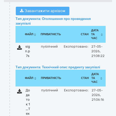
Завантажити архівом
Тип документа: Оголошення про проведення
закупівлі
ДАТА
ФАЙЛ
ПРИВАТНІСТЬ
СТАН
ТА
ЧАС
sig
публічний
Експортовано:
27-05-
n.p
2026,
7s
21:08:22
Тип документа: Технічний опис предмету закупівлі
ДАТА
ФАЙЛ
ПРИВАТНІСТЬ
СТАН
ТА
ЧАС
До
публічний
Експортовано:
27-05-
да
2026,
то
21:06:16
к 1
_Т
ех