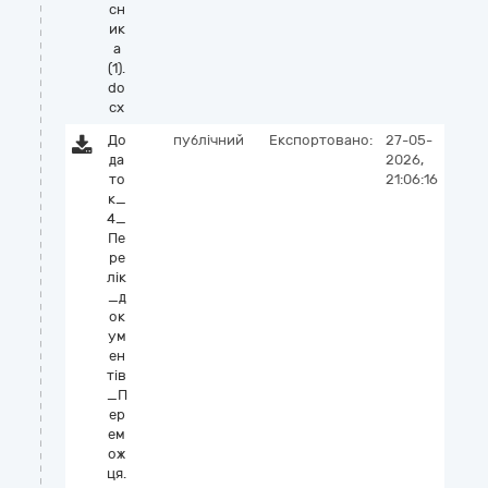
сн
ик
а
(1).
do
cx
До
публічний
Експортовано:
27-05-
да
2026,
то
21:06:16
к_
4_
Пе
ре
лік
_д
ок
ум
ен
тів
_П
ер
ем
ож
ця.