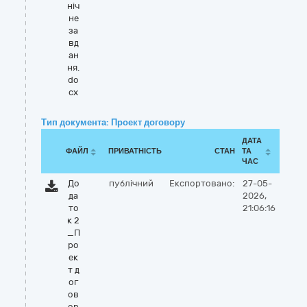
ніч
не
за
вд
ан
ня.
do
cx
Тип документа: Проект договору
ДАТА
ФАЙЛ
ПРИВАТНІСТЬ
СТАН
ТА
ЧАС
До
публічний
Експортовано:
27-05-
да
2026,
то
21:06:16
к 2
_П
ро
ек
т д
ог
ов
ор