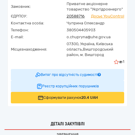
Приватне акціонерне
Замовник:
товариство "Укргідроенерго"
ЄДРПОУ:
20588716
Досьє YouControl
Контактна особа:
Чуприна Олександр
Телефон:
380504405903
E-mail:
o.chupryna@uhe.gov.ua
07300,
Україна
,
Київська
Місцезнаходження:
область,
Вишгородський
район,
м. Вишгород
1
Витяг про відсутність судимості
Реєстр корупційних порушників
Сформувати рахунок
20.4 UAH
ДЕТАЛІ ЗАКУПІВЛІ