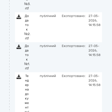
№3.
rtf
До
публічний
Експортовано:
27-05-
да
2026,
то
14:15:58
к
№2.
rtf
До
публічний
Експортовано:
27-05-
да
2026,
то
14:15:58
к
№1.
rtf
Те
публічний
Експортовано:
27-05-
нд
2026,
ер
14:15:58
на
до
ку
ме
нт
аці