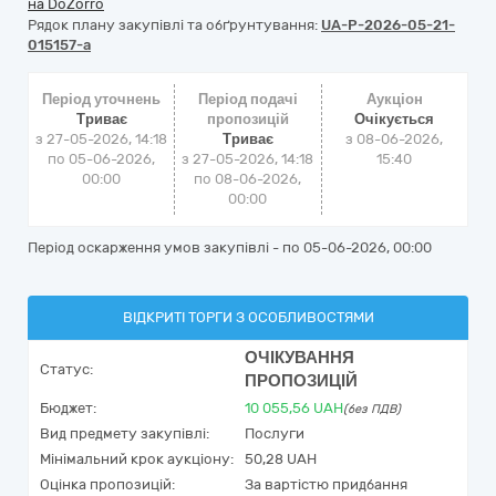
на DoZorro
Рядок плану закупівлі та обґрунтування:
UA-P-2026-05-21-
015157-a
Період уточнень
Період подачі
Аукціон
Триває
пропозицій
Очікується
з 27-05-2026, 14:18
Триває
з
08-06-2026,
по 05-06-2026,
з 27-05-2026, 14:18
15:40
00:00
по 08-06-2026,
00:00
Період оскарження умов закупівлі - по
05-06-2026, 00:00
ВІДКРИТІ ТОРГИ З ОСОБЛИВОСТЯМИ
ОЧІКУВАННЯ
Статус:
ПРОПОЗИЦІЙ
Бюджет:
10 055,56
UAH
(без ПДВ)
Вид предмету закупівлі:
Послуги
Мінімальний крок аукціону:
50,28 UAH
Оцінка пропозицій:
За вартістю придбання