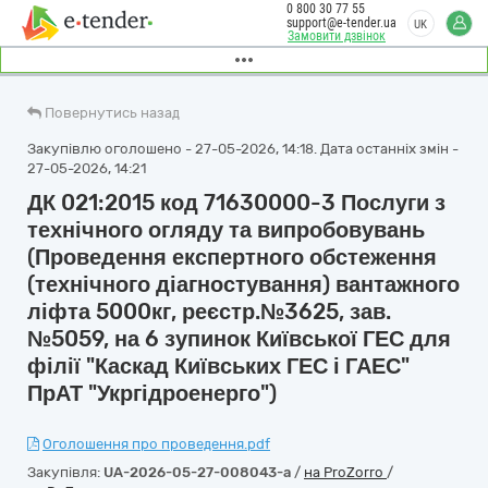
0 800 30 77 55
support@e-tender.ua
UK
Замовити дзвінок
Повернутись назад
Закупівлю оголошено - 27-05-2026, 14:18. Дата останніх змін -
27-05-2026, 14:21
ДК 021:2015 код 71630000-3 Послуги з
технічного огляду та випробовувань
(Проведення експертного обстеження
(технічного діагностування) вантажного
ліфта 5000кг, реєстр.№3625, зав.
№5059, на 6 зупинок Київської ГЕС для
філії "Каскад Київських ГЕС і ГАЕС"
ПрАТ "Укргідроенерго")
Оголошення про проведення.pdf
Закупівля:
UA-2026-05-27-008043-a
/
на ProZorro
/