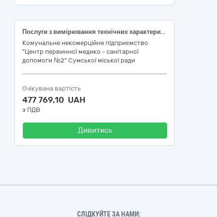
Послуги з вимірювання технічних характеристик та атестації засобів вимірювальної техніки в комунальному некомерційному підприємстві «Центр первинної медико-санітарної допомоги №2» Сумської міської ради за кодом ДК 021:2015 (CPV) -71630000-3
Комунальне некомерційне підприємство
"Центр первинної медико - санітарної
допомоги №2" Сумської міської ради
Очікувана вартість
477 769,10 UAH
з ПДВ
Дивитись
СЛІДКУЙТЕ ЗА НАМИ: