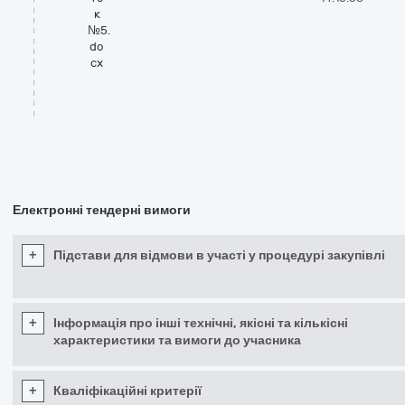
к
№5.
do
cx
Електронні тендерні вимоги
+
Підстави для відмови в участі у процедурі закупівлі
+
Інформація про інші технічні, якісні та кількісні
характеристики та вимоги до учасника
+
Кваліфікаційні критерії