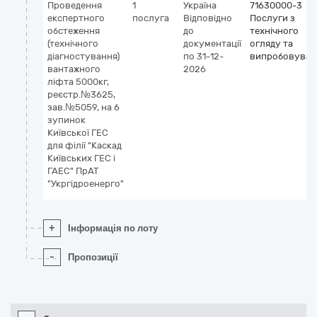
Проведення
1
Україна
71630000-3
експертного
послуга
Відповідно
Послуги з
обстеження
до
технічного
(технічного
документації
огляду та
діагностування)
по 31-12-
випробовуван
вантажного
2026
ліфта 5000кг,
реєстр.№3625,
зав.№5059, на 6
зупинок
Київської ГЕС
для філії "Каскад
Київських ГЕС і
ГАЕС" ПрАТ
"Укргідроенерго"
+
Інформація по лоту
-
Пропозиції