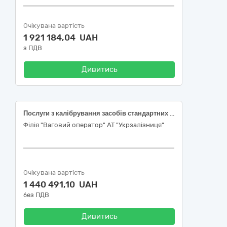
Очікувана вартість
1 921 184,04 UAH
з ПДВ
Дивитись
Послуги з калібрування засобів стандартних зразків (Гиря 2000 кг. Самохідний вагоповірочний візок 2000 кг.)
Філія "Ваговий оператор" АТ "Укрзалізниця"
Очікувана вартість
1 440 491,10 UAH
без ПДВ
Дивитись