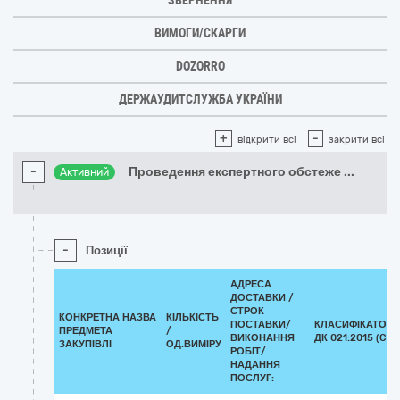
ЗВЕРНЕННЯ
ВИМОГИ/СКАРГИ
DOZORRO
ДЕРЖАУДИТСЛУЖБА УКРАЇНИ
+
-
відкрити всі
закрити всі
-
Проведення експертного обстеже
...
Активний
-
Позиції
АДРЕСА
ДОСТАВКИ /
СТРОК
КОНКРЕТНА НАЗВА
КІЛЬКІСТЬ
ПОСТАВКИ/
КЛАСИФІКАТОР
ПРЕДМЕТА
/
ВИКОНАННЯ
ДК 021:2015 (CPV
ЗАКУПІВЛІ
ОД.ВИМІРУ
РОБІТ/
НАДАННЯ
ПОСЛУГ: