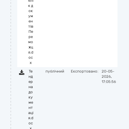
елі
к д
ок
ум
ен
тів
Пе
ре
мо
жц
я.d
oc
x
Те
публічний
Експортовано:
20-05-
нд
2026,
ер
17:05:56
на
до
ку
ме
нт
аці
я.d
oc
x