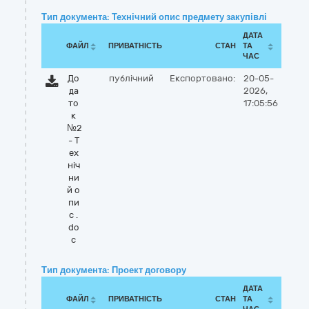
Тип документа: Технічний опис предмету закупівлі
ДАТА
ФАЙЛ
ПРИВАТНІСТЬ
СТАН
ТА
ЧАС
До
публічний
Експортовано:
20-05-
да
2026,
то
17:05:56
к
№2
- Т
ех
ніч
ни
й о
пи
с .
do
c
Тип документа: Проект договору
ДАТА
ФАЙЛ
ПРИВАТНІСТЬ
СТАН
ТА