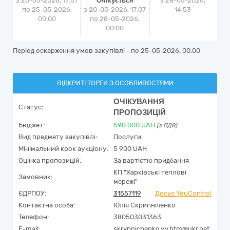
з 20-05-2026, 17:07
Очікується
з
28-05-2026,
по 25-05-2026,
з 20-05-2026, 17:07
14:53
00:00
по 28-05-2026,
00:00
Період оскарження умов закупівлі - по
25-05-2026, 00:00
ВІДКРИТІ ТОРГИ З ОСОБЛИВОСТЯМИ
ОЧІКУВАННЯ
Статус:
ПРОПОЗИЦІЙ
Бюджет:
590 000
UAH
(з ПДВ)
Вид предмету закупівлі:
Послуги
Мінімальний крок аукціону:
5 900 UAH
Оцінка пропозицій:
За вартістю придбання
КП "Харківські теплові
Замовник:
мережі"
ЄДРПОУ:
31557119
Досьє YouControl
Контактна особа:
Юлія Скрипніченко
Телефон:
380503031363
E-mail:
skrypnichenko.y.v.htm@ukr.net