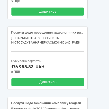
з ПДВ
Дивитись
Послуги щодо проведення археологічних вишукувань (розвідок) на 13 земельних ділянках у межах міста Черкаси (Залучення відповідних фахівців у сфері охорони культурної спадщини, замовлення документів, експертних (наукових) висновків і здійснення заходів, спрямованих на охорону культурної спадщини (проведення наукових археологічних досліджень)
ДЕПАРТАМЕНТ АРХІТЕКТУРИ ТА
МІСТОБУДУВАННЯ ЧЕРКАСЬКОЇ МІСЬКОЇ РАДИ
Очікувана вартість
176 958,83 UAH
з ПДВ
Дивитись
Послуги щодо виконання комплексу геодезичних та землевпорядних робіт з розроблення проектів землеустрою або технічної документації із землеустрою щодо відведення Замовнику в оренду/сервітут земельних ділянок для обслуговування його відповідних об'єктів
Вінницька філія ТОВ "Газорозподільні мережі