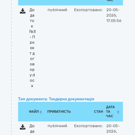
ЧАС
До
публічний
Експортовано:
20-05-
да
2026,
то
17:05:56
к
№3
- П
ро
єк
т д
ог
ов
ор
у.d
oc
x
Тип документа: Тендерна документація
ДАТА
ФАЙЛ
ПРИВАТНІСТЬ
СТАН
ТА
ЧАС
До
публічний
Експортовано:
20-05-
да
2026,