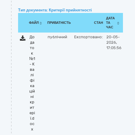
Тип документа: Критерії прийнятності
ДАТА
ФАЙЛ
ПРИВАТНІСТЬ
СТАН
ТА
ЧАС
До
публічний
Експортовано:
20-05-
да
2026,
то
17:05:56
к
№1
- К
ва
лі
фі
ка
цій
ні
кр
ит
ері
ї.d
oc
x