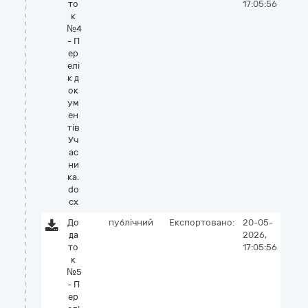
то
17:05:56
к
№4
- П
ер
елі
к д
ок
ум
ен
тів
Уч
ас
ни
ка.
do
cx
До
публічний
Експортовано:
20-05-
да
2026,
то
17:05:56
к
№5
- П
ер