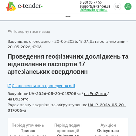
0 800 30 77 55
support@e-tender.ua
UK
Замовити дзвінок
Повернутись назад
Закупівлю оголошено - 20-05-2026, 17:07. Дата останніх змін -
20-05-2026, 17:06
Проведення геофізичних досліджень та
відновлення паспортів 17
артезіанських свердловин
Оголошення про проведення.pdf
Закупівля:
UA-2026-05-20-013708-a
/
на ProZorro
/
на DoZorro
Рядок плану закупівлі та обґрунтування:
UA-P-2026-05-20-
017005-a
Період уточнень
Період подачі
Аукціон
Триває
пропозицій
Очікується