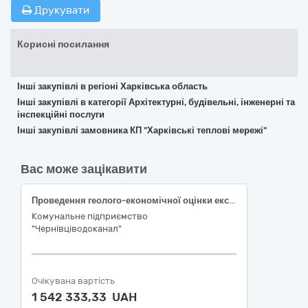
Друкувати
Корисні посилання
Інші закупівлі в регіоні Харківська область
Інші закупівлі в категорії Архітектурні, будівельні, інженерні та
інспекційні послуги
Інші закупівлі замовника КП "Харківські теплові мережі"
Вас може зацікавити
Проведення геолого-економічної оцінки експлуатаційних запасів питних підземних вод Чернівецького родовища, водозабір «Біла», з фаховим супроводом процедури перезатвердження в ДКЗ України розвіданих експлуатаційних запасів питних підземних вод
Комунальне підприємство
"Чернівціводоканал"
Очікувана вартість
1 542 333,33 UAH