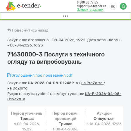
0 800 30 77 55
support@e-tender.ua
UK
Замовити дзвінок
Повернутись назад
Закупівлю оголошено - 08-04-2026, 16:22. Дата останніх змін
- 08-04-2026, 16:23
71630000-3 Послуги з технічного
огляду та випробовувань
Оголошення про проведення.pdf
Закупівля:
UA-2026-04-08-012489-a
/
на ProZorro
/
на DoZorro
Рядок плану закупівлі та обґрунтування:
UA-P-2026-04-08-
015328-a
Період уточнень
Період подачі
Аукціон
Триває
пропозицій
Очікується
з 08-04-2026,
Триває
з
16-04-2026, 12:26
16:22
з 08-04-2026,