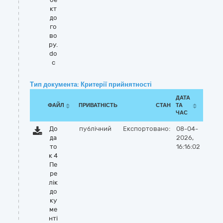
кт
до
го
во
ру.
do
c
Тип документа: Критерії прийнятності
ДАТА
ФАЙЛ
ПРИВАТНІСТЬ
СТАН
ТА
ЧАС
До
публічний
Експортовано:
08-04-
да
2026,
то
16:16:02
к 4
Пе
ре
лік
до
ку
ме
нті