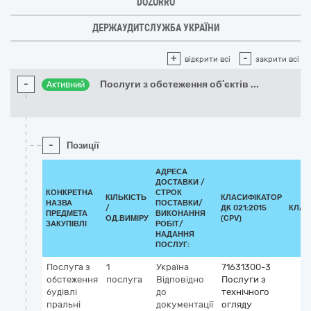
DOZORRO
ДЕРЖАУДИТСЛУЖБА УКРАЇНИ
+
-
відкрити всі
закрити всі
-
Послуги з обстеження об’єктів
...
Активний
-
Позиції
АДРЕСА
ДОСТАВКИ /
КОНКРЕТНА
СТРОК
КІЛЬКІСТЬ
КЛАСИФІКАТОР
НАЗВА
ПОСТАВКИ/
/
ДК 021:2015
КЛАС
ПРЕДМЕТА
ВИКОНАННЯ
ОД.ВИМІРУ
(CPV)
ЗАКУПІВЛІ
РОБІТ/
НАДАННЯ
ПОСЛУГ:
Послуга з
1
Україна
71631300-3
обстеження
послуга
Відповідно
Послуги з
будівлі
до
технічного
пральні
документації
огляду