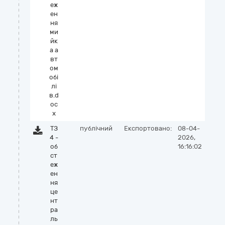
еж
ен
ня
ми
йк
а а
вт
ом
обі
лі
в.d
oc
x
ТЗ
публічний
Експортовано:
08-04-
4 -
2026,
об
16:16:02
ст
еж
ен
ня
це
нт
ра
ль