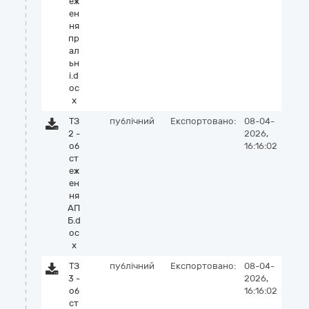
еж
ен
ня
пр
ал
ьн
і.d
oc
x
ТЗ
публічний
Експортовано:
08-04-
2 -
2026,
об
16:16:02
ст
еж
ен
ня
АП
Б.d
oc
x
ТЗ
публічний
Експортовано:
08-04-
3 -
2026,
об
16:16:02
ст