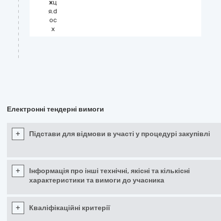
жц
я.d
oc
x
Електронні тендерні вимоги
+
Підстави для відмови в участі у процедурі закупівлі
+
Інформація про інші технічні, якісні та кількісні
характеристики та вимоги до учасника
+
Кваліфікаційні критерії