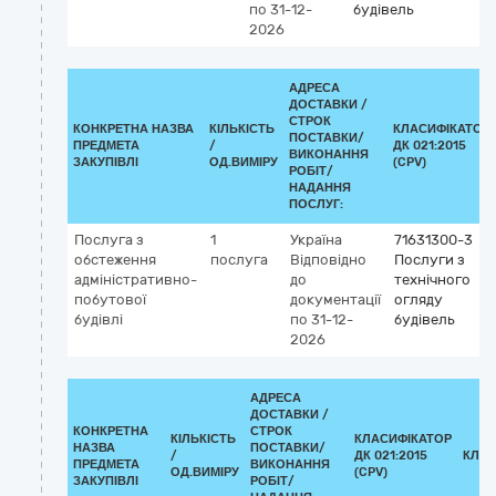
по 31-12-
будівель
2026
АДРЕСА
ДОСТАВКИ /
СТРОК
КОНКРЕТНА НАЗВА
КІЛЬКІСТЬ
КЛАСИФІКАТОР
ПОСТАВКИ/
ПРЕДМЕТА
/
ДК 021:2015
ВИКОНАННЯ
ЗАКУПІВЛІ
ОД.ВИМІРУ
(CPV)
РОБІТ/
НАДАННЯ
ПОСЛУГ:
Послуга з
1
Україна
71631300-3
обстеження
послуга
Відповідно
Послуги з
адміністративно-
до
технічного
побутової
документації
огляду
будівлі
по 31-12-
будівель
2026
АДРЕСА
ДОСТАВКИ /
КОНКРЕТНА
СТРОК
КІЛЬКІСТЬ
КЛАСИФІКАТОР
НАЗВА
ПОСТАВКИ/
/
ДК 021:2015
КЛАС
ПРЕДМЕТА
ВИКОНАННЯ
ОД.ВИМІРУ
(CPV)
ЗАКУПІВЛІ
РОБІТ/