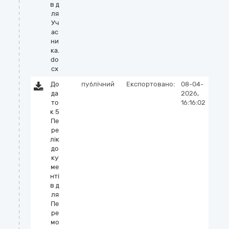
в д
ля
Уч
ас
ни
ка.
do
cx
До
публічний
Експортовано:
08-04-
да
2026,
то
16:16:02
к 5
Пе
ре
лік
до
ку
ме
нті
в д
ля
Пе
ре
мо