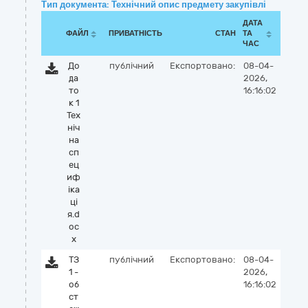
Тип документа: Технічний опис предмету закупівлі
ДАТА
ФАЙЛ
ПРИВАТНІСТЬ
СТАН
ТА
ЧАС
До
публічний
Експортовано:
08-04-
да
2026,
то
16:16:02
к 1
Тех
ніч
на
сп
ец
иф
іка
ці
я.d
oc
x
ТЗ
публічний
Експортовано:
08-04-
1 -
2026,
об
16:16:02
ст