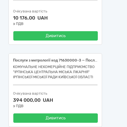
Очікувана вартість
10 176,00 UAH
з ПДВ
Дивитись
Послуги з метрології код 71630000-3 — Послуги з технічного огляду та випробовувань за ДК 021:2015 Єдиного закупівельного словника
КОМУНАЛЬНЕ НЕКОМЕРЦІЙНЕ ПІДПРИЄМСТВО
"ІРПІНСЬКА ЦЕНТРАЛЬНА МІСЬКА ЛІКАРНЯ"
ІРПІНСЬКОЇ МІСЬКОЇ РАДИ КИЇВСЬКОЇ ОБЛАСТІ
Очікувана вартість
394 000,00 UAH
з ПДВ
Дивитись