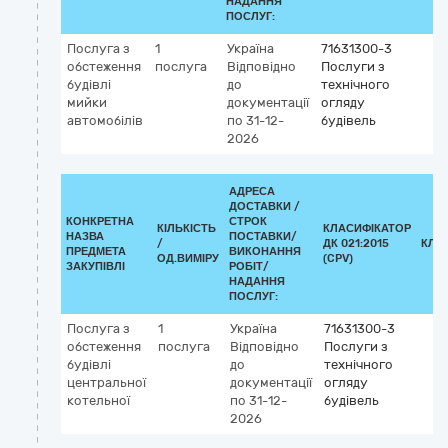
НАДАННЯ
ПОСЛУГ:
Послуга з
1
Україна
71631300-3
обстеження
послуга
Відповідно
Послуги з
будівлі
до
технічного
мийки
документації
огляду
автомобілів
по 31-12-
будівель
2026
АДРЕСА
ДОСТАВКИ /
КОНКРЕТНА
СТРОК
КІЛЬКІСТЬ
КЛАСИФІКАТОР
НАЗВА
ПОСТАВКИ/
/
ДК 021:2015
КЛА
ПРЕДМЕТА
ВИКОНАННЯ
ОД.ВИМІРУ
(CPV)
ЗАКУПІВЛІ
РОБІТ/
НАДАННЯ
ПОСЛУГ:
Послуга з
1
Україна
71631300-3
обстеження
послуга
Відповідно
Послуги з
будівлі
до
технічного
центральної
документації
огляду
котельної
по 31-12-
будівель
2026