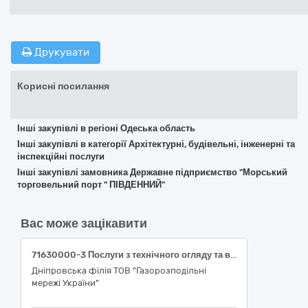
Друкувати
Корисні посилання
Інші закупівлі в регіоні Одеська область
Інші закупівлі в категорії Архітектурні, будівельні, інженерні та
інспекційні послуги
Інші закупівлі замовника Державне підприємство "Морський
торговельний порт " ПІВДЕННИЙ"
Вас може зацікавити
71630000-3 Послуги з технічного огляду та випробувань (послуги з проведення періодичного (чергового) технічного огляду зареєстрованих технологічних транспортних засобів)
Дніпровська філія ТОВ "Газорозподільні
мережі України"