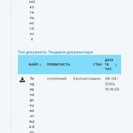
ної
ко
те
ль
но
ї.d
oc
x
Тип документа: Тендерна документація
ДАТА
ФАЙЛ
ПРИВАТНІСТЬ
СТАН
ТА
ЧАС
Те
публічний
Експортовано:
08-04-
нд
2026,
ер
16:16:02
на
до
ку
ме
нт
аці
я.d
oc