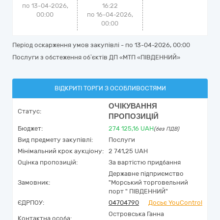
по 13-04-2026,
16:22
00:00
по 16-04-2026,
00:00
Період оскарження умов закупівлі - по
13-04-2026, 00:00
Послуги з обстеження об’єктів ДП «МТП «ПІВДЕННИЙ»
ВІДКРИТІ ТОРГИ З ОСОБЛИВОСТЯМИ
ОЧІКУВАННЯ
Статус:
ПРОПОЗИЦІЙ
Бюджет:
274 125,16
UAH
(без ПДВ)
Вид предмету закупівлі:
Послуги
Мінімальний крок аукціону:
2 741,25 UAH
Оцінка пропозицій:
За вартістю придбання
Державне підприємство
Замовник:
"Морський торговельний
порт " ПІВДЕННИЙ"
ЄДРПОУ:
04704790
Досьє YouControl
Островська Ганна
Контактна особа: