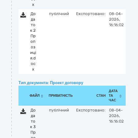
x
До
публічний
Експортовано:
08-04-
да
2026,
то
16:16:02
к 2
Пр
оп
оз
иці
я.d
oc
x
Тип документа: Проект договору
ДАТА
ФАЙЛ
ПРИВАТНІСТЬ
СТАН
ТА
ЧАС
До
публічний
Експортовано:
08-04-
да
2026,
то
16:16:02
к 3
Пр
ое