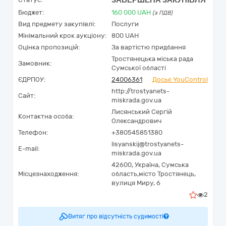
ЗАВЕРШЕНА ЗАКУПІВЛЯ
Бюджет:
160 000
UAH
(з ПДВ)
Вид предмету закупівлі:
Послуги
Мінімальний крок аукціону:
800 UAH
Оцінка пропозицій:
За вартістю придбання
Тростянецька міська рада
Замовник:
Сумської області
ЄДРПОУ:
24006361
Досьє YouControl
http://trostyanets-
Сайт:
miskrada.gov.ua
Лисянський Сергій
Контактна особа:
Олександрович
Телефон:
+380545851380
lisyanskij@trostyanets-
E-mail:
miskrada.gov.ua
42600,
Україна
,
Сумська
Місцезнаходження:
область,
місто Тростянець,
вулиця Миру, 6
2
Витяг про відсутність судимості