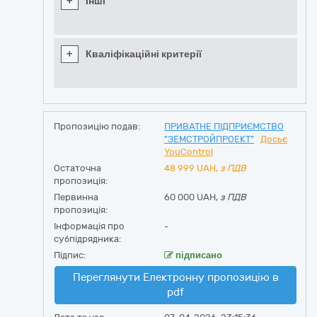
+
Інші
+
Кваліфікаційні критерії
Пропозицію подав:
ПРИВАТНЕ ПІДПРИЄМСТВО
"ЗЕМСТРОЙПРОЕКТ"
Досьє
YouControl
Остаточна
48 999
UAH,
з ПДВ
пропозиція:
Первинна
60 000 UAH,
з ПДВ
пропозиція:
Інформація про
-
субпідрядника:
Підпис:
підписано
Переглянути Електронну пропозицію в
pdf