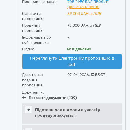
Пропозицію подав:
ТОВ "ФЕОДАЛ ПРОЄКТ"
Досьє YouControl
Остаточна
39 000
UAH,
з ПДВ
пропозиція:
Первинна
79 000 UAH,
з ПДВ
пропозиція:
Інформація про
-
субпідрядника:
Підпис:
підписано
Переглянути Електронну пропозицію в
pdf
Дата та час
07-04-2026, 13:55:37
подання
пропозиції:
Документи:
Показати документи (109)
+
Підстави для відмови в участі у
процедурі закупівлі