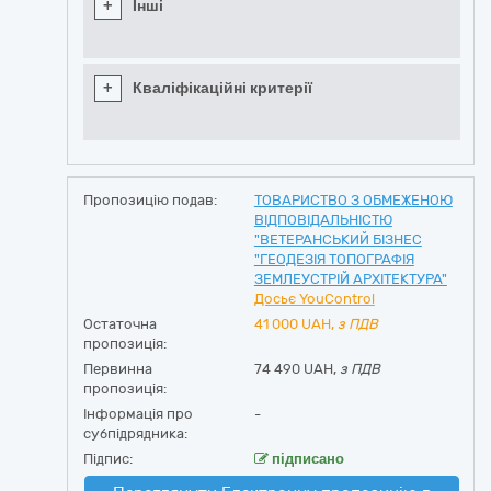
+
Інші
+
Кваліфікаційні критерії
Пропозицію подав:
ТОВАРИСТВО З ОБМЕЖЕНОЮ
ВІДПОВІДАЛЬНІСТЮ
"ВЕТЕРАНСЬКИЙ БІЗНЕС
"ГЕОДЕЗІЯ ТОПОГРАФІЯ
ЗЕМЛЕУСТРІЙ АРХІТЕКТУРА"
Досьє YouControl
Остаточна
41 000
UAH,
з ПДВ
пропозиція:
Первинна
74 490 UAH,
з ПДВ
пропозиція:
Інформація про
-
субпідрядника:
Підпис:
підписано