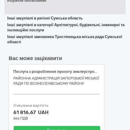
Корисні посилання
Інші закупівлі в регіоні Сумська область
Інші закупівлі в категорії Архітектурні, будівельні, інженерні та
інспекційні послуги
Інші закупівлі замовника Тростянецька міська рада Сумської
області
Вас може зацікавити
Послуга з розроблення проєкту землеустрою щодо відведення земельної ділянки для розташування скверу на узвозі по вул. Тбіліській
РАЙОННА АДМІНІСТРАЦІЯ ЗАПОРІЗЬКОЇ МІСЬКОЇ
РАДИ ПО ВОЗНЕСЕНІВСЬКОМУ РАЙОНУ
Очікувана вартість
61 816,67 UAH
без ПДВ