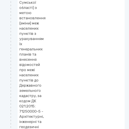
Сумської
області) з
метою
встановлення
(зміни) меж
населених
пунктів з
урахуванням
їх
генеральних
планів та
внесення
відомостей
про межі
населених
пунктів до
Державного
земельного
кадастру, за
кодом ДК
021:2015:
71250000-5 -
Архітектурні,
інженерні та
геодезичні