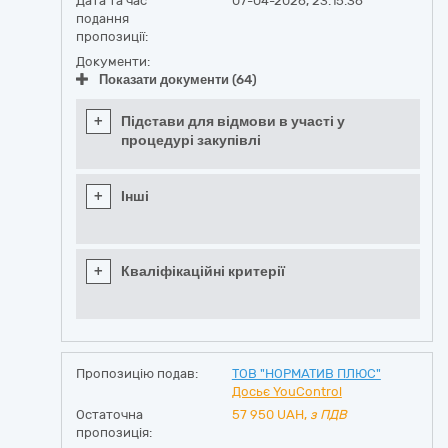
Дата та час
07-04-2026, 23:15:36
подання
пропозиції:
Документи:
Показати документи (64)
+
Підстави для відмови в участі у
процедурі закупівлі
+
Інші
+
Кваліфікаційні критерії
Пропозицію подав:
ТОВ "НОРМАТИВ ПЛЮС"
Досьє YouControl
Остаточна
57 950
UAH,
з ПДВ
пропозиція: