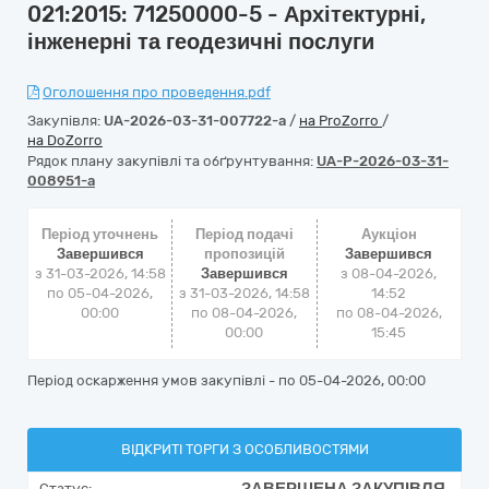
021:2015: 71250000-5 - Архітектурні,
інженерні та геодезичні послуги
Оголошення про проведення.pdf
Закупівля:
UA-2026-03-31-007722-a
/
на ProZorro
/
на DoZorro
Рядок плану закупівлі та обґрунтування:
UA-P-2026-03-31-
008951-a
Період уточнень
Період подачі
Аукціон
Завершився
пропозицій
Завершився
з 31-03-2026, 14:58
Завершився
з
08-04-2026,
по 05-04-2026,
з 31-03-2026, 14:58
14:52
00:00
по 08-04-2026,
по
08-04-2026,
00:00
15:45
Період оскарження умов закупівлі - по
05-04-2026, 00:00
ВІДКРИТІ ТОРГИ З ОСОБЛИВОСТЯМИ
Статус: