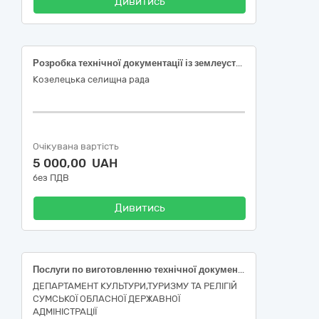
Дивитись
Розробка технічної документації із землеустрою щодо інвентаризації земельної ділянки комунальної власності для будівництва та обслуговування будівель закладів культурно-просвітницького обслуговування в селищі Козелець, вул. Франка, 1, Чернігівського району Чернігівської області, за ЄЗС ДК 021:2015: 71250000-5 – архітектурні, інженерні та геодезичні послуги
Козелецька селищна рада
Очікувана вартість
5 000,00 UAH
без ПДВ
Дивитись
Послуги по виготовленню технічної документації із землеустрою щодо встановлення меж режимоутворюючих об’єктів культурної спадщини на 2 пам’ятки археології місцевого значення та внесення відомостей про них до Державного земельного кадастру: 1) Городище і селище (пам’ятка археології місцевого значення, охоронний № 3308-См), розташована за 1,5 – 2,0 км на північ від села Будища, урочище Аксенів Бугор Глухівської міської ради Шосткинського району Сумської області; 2) Городище «Вікторове» (пам’ятка археології місцевого значення, охоронний № 3372-См), розташована за 2 км на північ від північної околиці села Вікторове, урочище Барвінкова Гора Глухівської міської ради Шосткинського району Сумської області.
ДЕПАРТАМЕНТ КУЛЬТУРИ,ТУРИЗМУ ТА РЕЛІГІЙ
СУМСЬКОЇ ОБЛАСНОЇ ДЕРЖАВНОЇ
АДМІНІСТРАЦІЇ