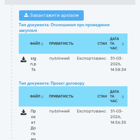
Завантажити архівом
Тип документа: Оголошення про проведення
закупівлі
ДАТА
ФАЙЛ
ПРИВАТНІСТЬ
СТАН
ТА
ЧАС
sig
публічний
Експортовано:
31-03-
n.p
2026,
7s
14:58:34
Тип документа: Проект договору
ДАТА
ФАЙЛ
ПРИВАТНІСТЬ
СТАН
ТА
ЧАС
Пр
публічний
Експортовано:
31-03-
оє
2026,
кт
14:56:35
До
го
вр