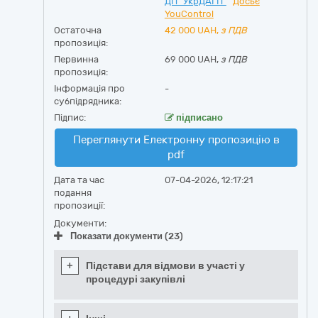
ДП "УкрДАГП"
Досьє
YouControl
Остаточна
42 000
UAH,
з ПДВ
пропозиція:
Первинна
69 000 UAH,
з ПДВ
пропозиція:
Інформація про
-
субпідрядника:
Підпис:
підписано
Переглянути Електронну пропозицію в
pdf
Дата та час
07-04-2026, 12:17:21
подання
пропозиції:
Документи:
Показати документи (23)
+
Підстави для відмови в участі у
процедурі закупівлі