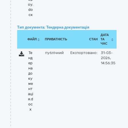
оу.
do
cx
Тип документа: Тендерна документація
ДАТА
ФАЙЛ
ПРИВАТНІСТЬ
СТАН
ТА
ЧАС
Те
публічний
Експортовано:
31-03-
нд
2026,
ер
14:56:35
на
до
ку
ме
нт
аці
я.d
oc
x