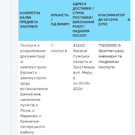
АДРЕСА
ДОСТАВКИ /
КОНКРЕТНА
СТРОК
КІЛЬКІСТЬ
КЛАСИФІКАТОР
НАЗВА
ПОСТАВКИ/
/
ДК 021:2015
КЛА
ПРЕДМЕТА
ВИКОНАННЯ
ОД.ВИМІРУ
(CPV)
ЗАКУПІВЛІ
РОБІТ/
НАДАННЯ
ПОСЛУГ:
Послуги з
1
42600
71250000-5
розроблення
послуга
Україна
Архітектурні,
документації
Сумська
інженерні та
із
область
м.
геодезичні
землеустрою
Тростянець
послуги
(проекту
вул. Миру,
землеустрою
6
щодо
по 01-06-
встановлення
2026
(зміни) меж
населених
пунктів с.
Лісне, с.
Машкове, с.
Криничне
Охтирського
району