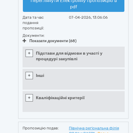
Переглянути Електронну пропозицію в
pdf
Дата та час
07-04-2026, 13:06:06
подання
пропозиції:
Документи:
Показати документи (68)
+
Підстави для відмови в участі у
процедурі закупівлі
+
Інші
+
Кваліфікаційні критерії
Пропозицію подав:
Північна регіональна філія