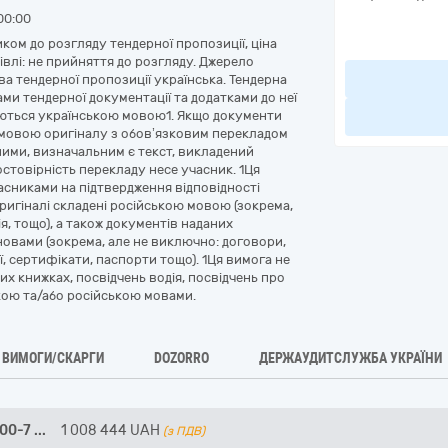
00:00
ом до розгляду тендерної пропозиції, ціна
івлі: не прийняття до розгляду. Джерело
ва тендерної пропозиції українська. Тендерна
ами тендерної документації та додатками до неї
аються українською мовою1. Якщо документи
 мовою оригіналу з обов’язковим перекладом
ими, визначальним є текст, викладений
остовірність перекладу несе учасник. 1Ця
асниками на підтвердження відповідності
оригіналі складені російською мовою (зокрема,
я, тощо), а також документів наданих
новами (зокрема, але не виключно: договори,
ії, сертифікати, паспорти тощо). 1Ця вимога не
их книжках, посвідчень водія, посвідчень про
ькою та/або російською мовами.
ВИМОГИ/СКАРГИ
DOZORRO
ДЕРЖАУДИТСЛУЖБА УКРАЇНИ
000-7
...
1 008 444
UAH
(з ПДВ)