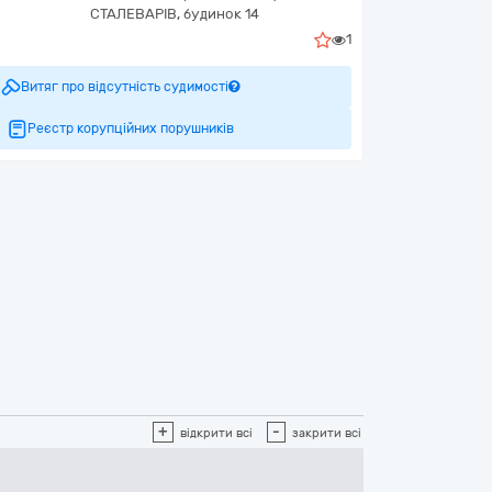
СТАЛЕВАРІВ, будинок 14
1
Витяг про відсутність судимості
Реєстр корупційних порушників
+
-
відкрити всі
закрити всі