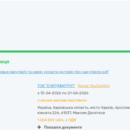
ожця
ця закупівлі та намір укласти договір про закупівлю.pdf
ТОВ "ЕНЕРДЖИГРУП"
Досьє YouControl
з 13-04-2026 по 21-04-2026
учасник виграв закупівлю
Україна
,
Харківська область
,
місто Харків,
проспект
кімната 226
,
61037
,
Максим Десятков
1 004 839
UAH,
з ПДВ
Показати документи