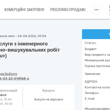
КОМЕРЦІЙНІ ЗАКУПІВЛІ
PROZORRO.ПРОДАЖІ
нніх змін - 24-04-2026, 09:54
слуги з інженерного
Статус:
тно-вишукувальних робіт
Бюджет:
Вид предмету за
я»)
Мінімальний кро
Оцінка пропозиц
/
на DoZorro
Замовник:
6-03-23-014968-a
ЄДРПОУ:
Контактна особ
 пропозицій
Аукціон
Телефон:
ився
E-mail:
6, 15:46
Аукціон не відбувся
6, 10:00
Місцезнаходжен