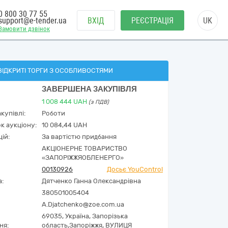
0 800 30 77 55
support@e-tender.ua
ВХІД
РЕЄСТРАЦІЯ
UK
Замовити дзвінок
ВІДКРИТІ ТОРГИ З ОСОБЛИВОСТЯМИ
ЗАВЕРШЕНА ЗАКУПІВЛЯ
1 008 444
UAH
(з ПДВ)
купівлі:
Роботи
к аукціону:
10 084,44 UAH
ій:
За вартістю придбання
АКЦІОНЕРНЕ ТОВАРИСТВО
«ЗАПОРІЖЖЯОБЛЕНЕРГО»
00130926
Досьє YouControl
а:
Дятченко Ганна Олександрівна
380501005404
A.Djatchenko@zoe.com.ua
69035,
Україна
,
Запорізька
ня:
область,
Запоріжжя,
ВУЛИЦЯ