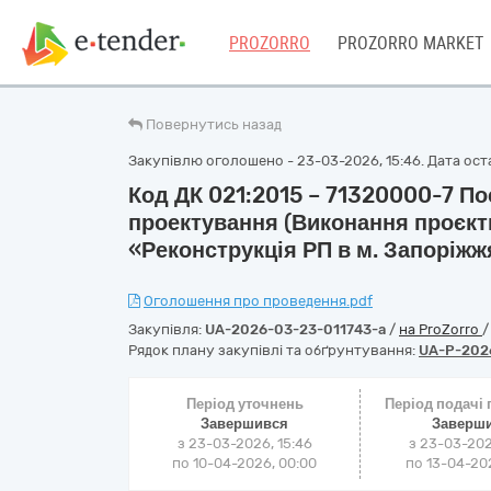
PROZORRO
PROZORRO MARKET
Повернутись назад
Закупівлю оголошено - 23-03-2026, 15:46. Дата оста
Код ДК 021:2015 – 71320000-7 По
проектування (Виконання проєк
«Реконструкція РП в м. Запоріжж
Оголошення про проведення.pdf
Закупівля:
UA-2026-03-23-011743-a
/
на ProZorro
Рядок плану закупівлі та обґрунтування:
UA-P-202
Період уточнень
Період подачі
Завершився
Заверш
з 23-03-2026, 15:46
з 23-03-202
по 10-04-2026, 00:00
по 13-04-202