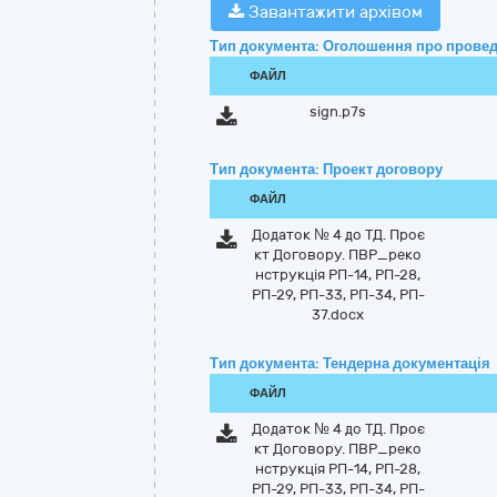
Завантажити архівом
Тип документа: Оголошення про провед
ФАЙЛ
sign.p7s
Тип документа: Проект договору
ФАЙЛ
Додаток № 4 до ТД. Проє
кт Договору. ПВР_реко
нструкція РП-14, РП-28,
РП-29, РП-33, РП-34, РП-
37.docx
Тип документа: Тендерна документація
ФАЙЛ
Додаток № 4 до ТД. Проє
кт Договору. ПВР_реко
нструкція РП-14, РП-28,
РП-29, РП-33, РП-34, РП-