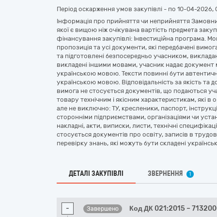
Період оскарження умов закупівлі - по
10-04-2026, 
Інформація про прийняття чи неприйняття Замовник
якої є вищою ніж очікувана вартість предмета закуп
фінансування закупівлі: Інвестиційна програма. Мо
пропозиція та усі документи, які передбачені вимог
та підготовлені безпосередньо учасником, виклад
викладені іншими мовами, учасник надає документ
українською мовою. Тексти повинні бути автентичн
українською мовою. Відповідальність за якість та д
вимога не стосується документів, що подаються уч
товару технічним і якісним характеристикам, які в 
але не виключно: ТУ, кресленики, паспорт, інструкці
сторонніми підприємствами, організаціями чи уста
накладні, акти, виписки, листи, технічні специфікац
стосується документів про освіту, записів в трудов
перевірку знань, які можуть бути складені українс
ДЕТАЛІ ЗАКУПІВЛІ
ЗВЕРНЕННЯ
1
-
Код ДК 021:2015 – 71320
Завершено