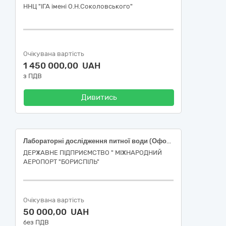
ННЦ "ІГА імені О.Н.Соколовського"
Очікувана вартість
1 450 000,00 UAH
з ПДВ
Дивитись
Лабораторні дослідження питної води (Оформлення «Паспорту радіаційної якості питної води»)
ДЕРЖАВНЕ ПІДПРИЄМСТВО " МІЖНАРОДНИЙ
АЕРОПОРТ "БОРИСПІЛЬ"
Очікувана вартість
50 000,00 UAH
без ПДВ