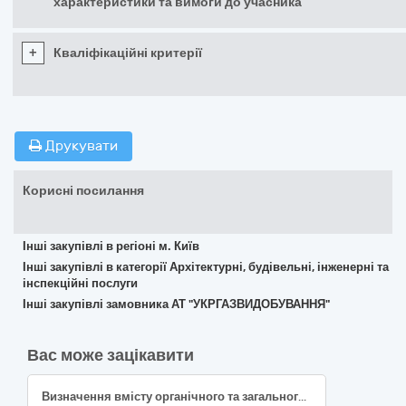
характеристики та вимоги до учасника
+
Кваліфікаційні критерії
Друкувати
Корисні посилання
Інші закупівлі в регіоні м. Київ
Інші закупівлі в категорії Архітектурні, будівельні, інженерні та
інспекційні послуги
Інші закупівлі замовника АТ "УКРГАЗВИДОБУВАННЯ"
Вас може зацікавити
Визначення вмісту органічного та загального вуглецю, валових форм важких металів в зразках ґрунту з використанням методів мікрохвильового розкладання зразків та визначення елементних домішок методом ICP-MS відповідно до коду ДК 021:2015: 71610000-7 Послуги з випробувань та аналізу складу і чистоти