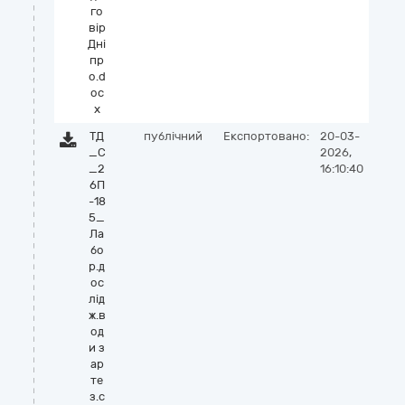
го
вір
Дні
пр
о.d
oc
x
ТД
публічний
Експортовано:
20-03-
_С
2026,
_2
16:10:40
6П
-18
5_
Ла
бо
р.д
ос
лід
ж.в
од
и з
ар
те
з.с