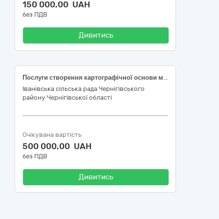
150 000,00 UAH
без ПДВ
Дивитись
Послуги створення картографічної основи масштабу 1:2000 для території населених пунктів Іванівської сільської територіальної громади Чернігівського району Чернігівської області для розроблення містобудівної документації (Код за ЄЗС ДК 021:2015 71350000-6: Науково-технічні послуги в галузі інженерії)
Іванівська сільська рада Чернігівського
району Чернігівської області
Очікувана вартість
500 000,00 UAH
без ПДВ
Дивитись