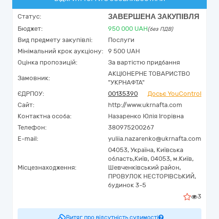
ЗАВЕРШЕНА ЗАКУПІВЛЯ
Статус:
Бюджет:
950 000
UAH
(без ПДВ)
Вид предмету закупівлі:
Послуги
Мінімальний крок аукціону:
9 500 UAH
Оцінка пропозицій:
За вартістю придбання
АКЦІОНЕРНЕ ТОВАРИСТВО
Замовник:
"УКPНAФТА"
ЄДРПОУ:
00135390
Досьє YouControl
Сайт:
http://www.ukrnafta.com
Контактна особа:
Назаренко Юлія Ігорівна
Телефон:
380975200267
E-mail:
yuliia.nazarenko@ukrnafta.com
04053,
Україна
,
Київська
область,
Київ,
04053, м.Київ,
Місцезнаходження:
Шевченківський район,
ПРОВУЛОК НЕСТОРІВСЬКИЙ,
будинок 3-5
3
Витяг про відсутність судимості