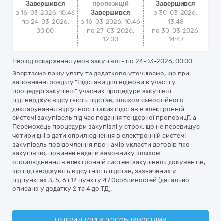
Завершився
пропозицій
Завершився
з 16-03-2026, 10:46
Завершився
з
30-03-2026,
по 24-03-2026,
з 16-03-2026, 10:46
13:48
00:00
по 27-03-2026,
по
30-03-2026,
12:00
14:47
Період оскарження умов закупівлі - по
24-03-2026, 00:00
Звертаємо вашу увагу та додатково уточнюємо, що при
заповненні розділу "Підстави для відмови в участі у
процедурі закупівлі" учасник процедури закупівлі
підтверджує відсутність підстав, шляхом самостійного
декларування відсутності таких підстав в електронній
системі закупівель під час подання тендерної пропозиції, а
Переможець процедури закупівлі у строк, що не перевищує
чотири дні з дати оприлюднення в електронній системі
закупівель повідомлення про намір укласти договір про
закупівлю, повинен надати замовнику шляхом
оприлюднення в електронній системі закупівель документів,
що підтверджують відсутність підстав, зазначених у
підпунктах 3, 5, 6 і 12 пункту 47 Особливостей (детально
описано у додатку 2 та 4 до ТД).
ВІДКРИТІ ТОРГИ З ОСОБЛИВОСТЯМИ