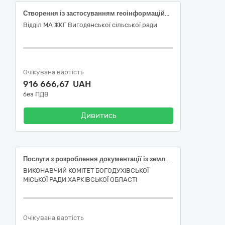
Створення із застосуванням геоінформаційних технологій картографічної основи у цифровій формі масштабу 1:2000
Відділ МА ЖКГ Вигодянської сільської ради
Очікувана вартість
916 666,67 UAH
без ПДВ
Дивитись
Послуги з розроблення документації із землеустрою щодо інвентаризації земельних ділянок, розташованих на території Богодухівської міської територіальної громади Богодухівського району Харківської області
ВИКОНАВЧИЙ КОМІТЕТ БОГОДУХІВСЬКОЇ
МІСЬКОЇ РАДИ ХАРКІВСЬКОЇ ОБЛАСТІ
Очікувана вартість