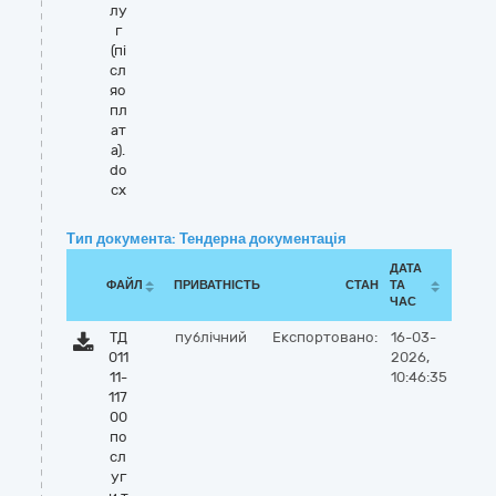
лу
г
(пі
сл
яо
пл
ат
а).
do
cx
Тип документа: Тендерна документація
ДАТА
ФАЙЛ
ПРИВАТНІСТЬ
СТАН
ТА
ЧАС
ТД
публічний
Експортовано:
16-03-
011
2026,
11-
10:46:35
117
00
по
сл
уг