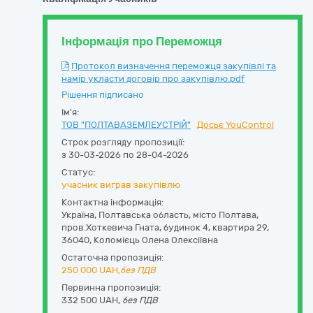
Інформація про Переможця
Протокол визначення переможця закупівлі та
намір укласти договір про закупівлю.pdf
Рішення підписано
Ім'я:
ТОВ "ПОЛТАВАЗЕМЛЕУСТРІЙ"
Досьє YouControl
Строк розгляду пропозиції:
з 30-03-2026 по 28-04-2026
Статус:
учасник виграв закупівлю
Контактна інформація:
Україна
,
Полтавська область
,
місто Полтава,
пров.Хоткевича Гната, будинок 4, квартира 29
,
36040
,
Коломієць Олена Олексіївна
Остаточна пропозиція:
250 000
UAH,
без ПДВ
Первинна пропозиція:
332 500 UAH,
без ПДВ