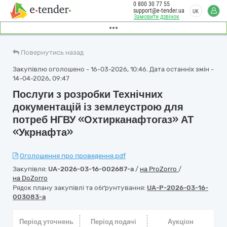
0 800 30 77 55
support@e-tender.ua
UK
Замовити дзвінок
Повернутись назад
Закупівлю оголошено - 16-03-2026, 10:46. Дата останніх змін -
14-04-2026, 09:47
Послуги з розробки Технічних
документацій із землеустрою для
потреб НГВУ «Охтирканафтогаз» АТ
«Укрнафта»
Оголошення про проведення.pdf
Закупівля:
UA-2026-03-16-002687-a
/
на ProZorro
/
на DoZorro
Рядок плану закупівлі та обґрунтування:
UA-P-2026-03-16-
003083-a
Період уточнень
Період подачі
Аукціон