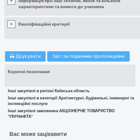
+
Інформація про інші технічні, якісні та кількісні
характеристики та вимоги до учасника
+
Кваліфікаційні критерії
Друкувати
Звіт за поданими пропозиціями
Корисні посилання
Інші закупівлі в регіоні Київська область
Інші закупівлі в категорії Архітектурні, будівельні, інженерні та
інспекційні послуги
Інші закупівлі замовника АКЦІОНЕРНЕ ТОВАРИСТВО
"УКPНAФТА"
Вас може зацікавити