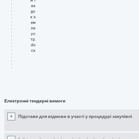
и т
ех
до
к з
ем
ле
ус
тр.
do
cx
Електронні тендерні вимоги
+
Підстави для відмови в участі у процедурі закупівлі