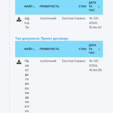
ДАТА
ФАЙЛ
ПРИВАТНІСТЬ
СТАН
ТА
ЧАС
sig
публічний
Експортовано:
16-03-
n.p
2026,
7s
10:46:47
Тип документа: Проект договору
ДАТА
ФАЙЛ
ПРИВАТНІСТЬ
СТАН
ТА
ЧАС
Пр
публічний
Експортовано:
16-03-
ое
2026,
кт
10:46:35
до
го
во
ру
на
да
нн
я п
ос