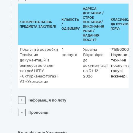
АДРЕСА
ДОСТАВКИ /
СТРОК
КІЛЬКІСТЬ
КЛАСИФІКАТ
КОНКРЕТНА НАЗВА
ПОСТАВКИ/
/
ДК 021:2015
ПРЕДМЕТА ЗАКУПІВЛІ
ВИКОНАННЯ
ОД.ВИМІРУ
(CPV)
РОБІТ/
НАДАННЯ
ПОСЛУГ:
Послуги з розробки
1
Україна
71350000-6
Технічних
послуга
Відповідно
Науково-
документацій із
до
технічні
землеустрою для
документації
послуги в
потреб НГВУ
по 31-12-
галузі
«Охтирканафтогаз»
2026
інженерії
АТ «Укрнафта»
+
Інформація по лоту
-
Пропозиції
Кваліфікація Учасників