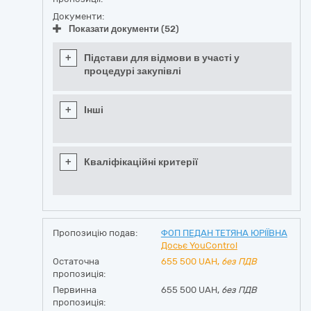
Документи:
Показати документи (52)
+
Підстави для відмови в участі у
процедурі закупівлі
+
Інші
+
Кваліфікаційні критерії
Пропозицію подав:
ФОП ПЕДАН ТЕТЯНА ЮРІЇВНА
Досьє YouControl
Остаточна
655 500
UAH,
без ПДВ
пропозиція:
Первинна
655 500 UAH,
без ПДВ
пропозиція: