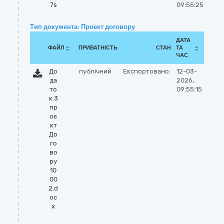
7s
09:55:25
Тип документа: Проект договору
ДАТА
ФАЙЛ
ПРИВАТНІСТЬ
СТАН
ТА
ЧАС
До
публічний
Експортовано:
12-03-
да
2026,
то
09:55:15
к 3
пр
оє
кт
До
го
во
ру
10
00
2.d
oc
x