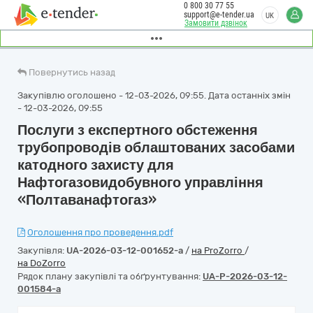
0 800 30 77 55
support@e-tender.ua
UK
Замовити дзвінок
Повернутись назад
Закупівлю оголошено - 12-03-2026, 09:55. Дата останніх змін
- 12-03-2026, 09:55
Послуги з експертного обстеження
трубопроводів облаштованих засобами
катодного захисту для
Нафтогазовидобувного управління
«Полтаванафтогаз»
Оголошення про проведення.pdf
Закупівля:
UA-2026-03-12-001652-a
/
на ProZorro
/
на DoZorro
Рядок плану закупівлі та обґрунтування:
UA-P-2026-03-12-
001584-a