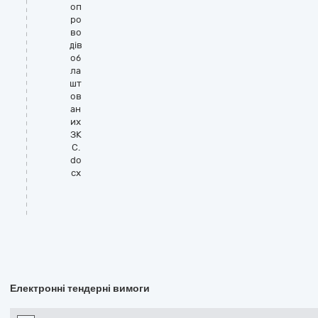
оп
ро
во
дів
об
ла
шт
ов
ан
их
ЗК
С.
do
cx
Електронні тендерні вимоги