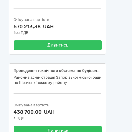
Очікувана вартість
570 213,38 UAH
без ПДВ
Дивитись
Проведення технічного обстеження будівель та споруд приватного сектору, які було пошкоджено внаслідок збройної агресії російської федерації
Районна адміністрація Запорізької міської ради
по Шевченківському району
Очікувана вартість
438 700,00 UAH
з ПДВ
Дивитись