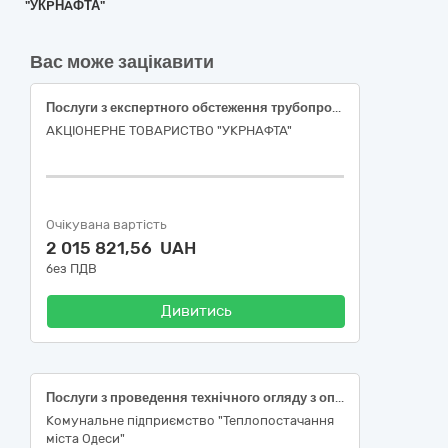
"УКPНAФТА"
Вас може зацікавити
Послуги з експертного обстеження трубопроводів облаштованих засобами катодного захисту для Нафтогазовидобувного управління «Охтирканафтогаз»
АКЦІОНЕРНЕ ТОВАРИСТВО "УКPНAФТА"
Очікувана вартість
2 015 821,56 UAH
без ПДВ
Дивитись
Послуги з проведення технічного огляду з опосвідченням та експертним обстеженням (технічним діагностуванням) електроустаткування підвищеної небезпеки (напругою понад 1000 В)
Комунальне підприємство "Теплопостачання
міста Одеси"