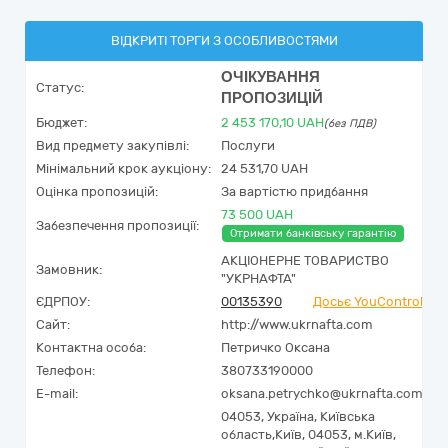
ВІДКРИТІ ТОРГИ З ОСОБЛИВОСТЯМИ
ОЧІКУВАННЯ
Статус:
ПРОПОЗИЦІЙ
Бюджет:
2 453 170,10
UAH
(без ПДВ)
Вид предмету закупівлі:
Послуги
Мінімальний крок аукціону:
24 531,70 UAH
Оцінка пропозицій:
За вартістю придбання
73 500 UAH
Забезпечення пропозиції:
Отримати банківську гарантію
АКЦІОНЕРНЕ ТОВАРИСТВО
Замовник:
"УКPНAФТА"
ЄДРПОУ:
00135390
Досьє YouControl
Сайт:
http://www.ukrnafta.com
Контактна особа:
Петричко Оксана
Телефон:
380733190000
E-mail:
oksana.petrychko@ukrnafta.com
04053,
Україна
,
Київська
область,
Київ,
04053, м.Київ,