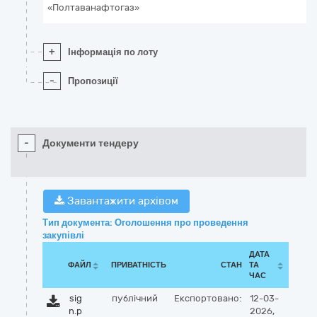
«Полтаванафтогаз»
+
Інформація по лоту
-
Пропозиції
-
Документи тендеру
Завантажити архівом
Тип документа: Оголошення про проведення
закупівлі
ДАТА
ФАЙЛ
ПРИВАТНІСТЬ
СТАН
ТА
ЧАС
sig
публічний
Експортовано:
12-03-
n.p
2026,