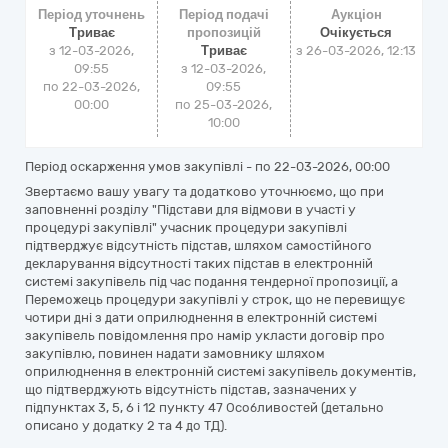
Період уточнень
Період подачі
Аукціон
Триває
пропозицій
Очікується
з 12-03-2026,
Триває
з
26-03-2026, 12:13
09:55
з 12-03-2026,
по 22-03-2026,
09:55
00:00
по 25-03-2026,
10:00
Період оскарження умов закупівлі - по
22-03-2026, 00:00
Звертаємо вашу увагу та додатково уточнюємо, що при
заповненні розділу "Підстави для відмови в участі у
процедурі закупівлі" учасник процедури закупівлі
підтверджує відсутність підстав, шляхом самостійного
декларування відсутності таких підстав в електронній
системі закупівель під час подання тендерної пропозиції, а
Переможець процедури закупівлі у строк, що не перевищує
чотири дні з дати оприлюднення в електронній системі
закупівель повідомлення про намір укласти договір про
закупівлю, повинен надати замовнику шляхом
оприлюднення в електронній системі закупівель документів,
що підтверджують відсутність підстав, зазначених у
підпунктах 3, 5, 6 і 12 пункту 47 Особливостей (детально
описано у додатку 2 та 4 до ТД).