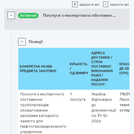
+
-
відкрити всі
закрити всі
-
Послуги з експертного обстежен
...
Активний
-
Позиції
АДРЕСА
ДОСТАВКИ /
СТРОК
КІЛЬКІСТЬ
КЛАСИФ
КОНКРЕТНА НАЗВА
ПОСТАВКИ/
/
ДК 021:2
ПРЕДМЕТА ЗАКУПІВЛІ
ВИКОНАННЯ
ОД.ВИМІРУ
(CPV)
РОБІТ/
НАДАННЯ
ПОСЛУГ:
Послуги з експертного
1
Україна
716310
обстеження
послуга
Відповідно
Послуг
трубопроводів
до
техніч
облаштованих
документації
огляду
засобами катодного
по 31-12-
захисту для
2026
Нафтогазовидобувного
управління