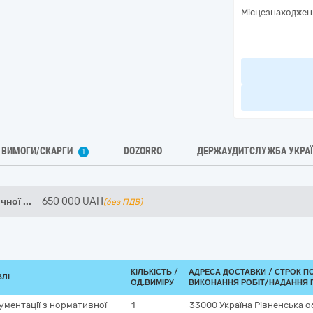
Місцезнаходжен
ВИМОГИ/СКАРГИ
DOZORRO
ДЕРЖАУДИТСЛУЖБА УКРА
1
ічної
...
650 000
UAH
(без ПДВ)
КІЛЬКІСТЬ /
АДРЕСА ДОСТАВКИ /
СТРОК П
ВЛІ
ОД.ВИМІРУ
ВИКОНАННЯ РОБІТ/НАДАННЯ 
кументації з нормативної
1
33000
Україна
Рівненська о