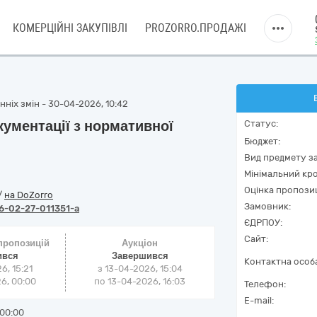
КОМЕРЦІЙНІ ЗАКУПІВЛІ
PROZORRO.ПРОДАЖІ
ніх змін - 30-04-2026, 10:42
кументації з нормативної
Статус:
Бюджет:
Вид предмету за
Мінімальний кро
Оцінка пропозиц
/
на DoZorro
Замовник:
6-02-27-011351-a
ЄДРПОУ:
Сайт:
 пропозицій
Аукціон
ився
Завершився
Контактна особ
6, 15:21
з
13-04-2026, 15:04
6, 00:00
по
13-04-2026, 16:03
Телефон:
E-mail:
00:00