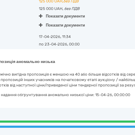
125 000
UAH,
без ПДВ
125 000 UAH,
без ПДВ
Показати документи
Показати документи
17-04-2026, 11:34
по 23-04-2026, 00:00
позиція аномально низька
мічно вигідна пропозиція є меншою на 40 або більше відсотків від с
 пропозицій інших учасників на початковому етапі аукціону / найбіль
сотків від наступної ціни/приведеної ціни тендерної пропозиції за р
 надання обгрунтування аномально низької ціни:
15-04-26, 00:00:00