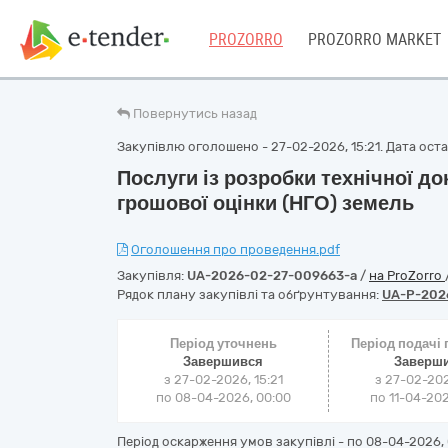
PROZORRO
PROZORRO MARKET
Повернутись назад
Закупівлю оголошено - 27-02-2026, 15:21. Дата остан
Послуги із розробки технічної до
грошової оцінки (НГО) земель
Оголошення про проведення.pdf
Закупівля:
UA-2026-02-27-009663-a
/
на ProZorro
Рядок плану закупівлі та обґрунтування:
UA-P-202
Період уточнень
Період подачі
Завершився
Заверш
з 27-02-2026, 15:21
з 27-02-202
по 08-04-2026, 00:00
по 11-04-202
Період оскарження умов закупівлі - по
08-04-2026, 