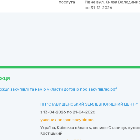
послуга
Рівне
вул. Князя Володимир
по 31-12-2026
ожця
ця закупівлі та намір укласти договір про закупівлю.pdf
ПП "СТАВИЩЕНСЬКИЙ ЗЕМЛЕВПОРЯДНИЙ ЦЕНТР"
з 13-04-2026 по 21-04-2026
учасник виграв закупівлю
Україна
,
Київська область
,
селище Ставище,
вулиц
Костіцький