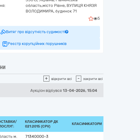
ня:
область,
місто Рівне,
ВУЛИЦЯ КНЯЗЯ
ВОЛОДИМИРА, будинок 71
5
Витяг про відсутність судимості
Реєстр корупційних порушників
ЇНИ
+
-
відкрити всі
закрити всі
Аукціон відбувся
13-04-2026, 15:04
ОСТАВКИ/
КЛАСИФІКАТОР ДК
КЛАСИФІКАТОРИ
ПОСЛУГ:
021:2015 (CPV)
бласть
м.
71340000-3