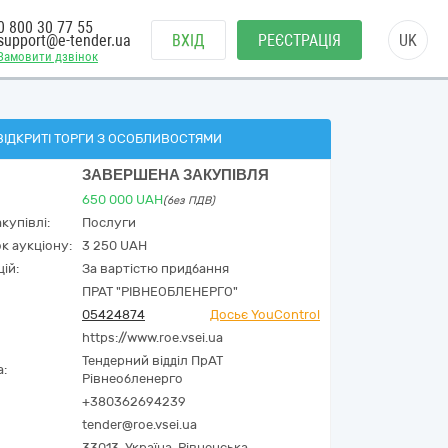
0 800 30 77 55
support@e-tender.ua
ВХІД
РЕЄСТРАЦІЯ
UK
Замовити дзвінок
ВІДКРИТІ ТОРГИ З ОСОБЛИВОСТЯМИ
ЗАВЕРШЕНА ЗАКУПІВЛЯ
650 000
UAH
(без ПДВ)
купівлі:
Послуги
к аукціону:
3 250 UAH
ій:
За вартістю придбання
ПРАТ "РІВНЕОБЛЕНЕРГО"
05424874
Досьє YouControl
https://www.roe.vsei.ua
Тендерний відділ ПрАТ
а:
Рівнеобленерго
+380362694239
tender@roe.vsei.ua
33013,
Україна
,
Рівненська