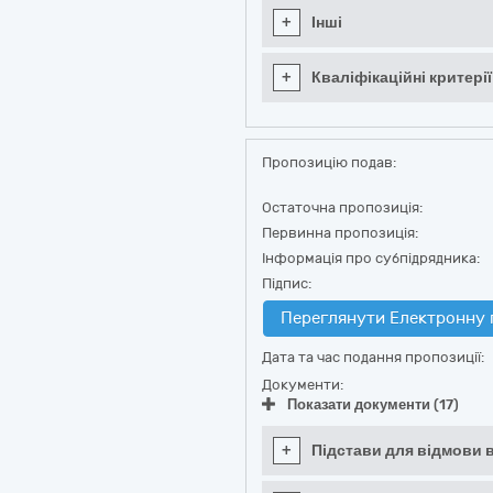
+
Інші
+
Кваліфікаційні критерії
Пропозицію подав:
Остаточна пропозиція:
Первинна пропозиція:
Інформація про субпідрядника:
Підпис:
Переглянути Електронну 
Дата та час подання пропозиції:
Документи:
Показати документи (17)
+
Підстави для відмови в