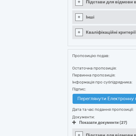
+
Підстави для відмови в
+
Інші
+
Кваліфікаційні критерії
Пропозицію подав:
Остаточна пропозиція:
Первинна пропозиція:
Інформація про субпідрядника:
Підпис:
Переглянути Електронну 
Дата та час подання пропозиції:
Документи:
Показати документи (27)
+
Підстави для відмови в