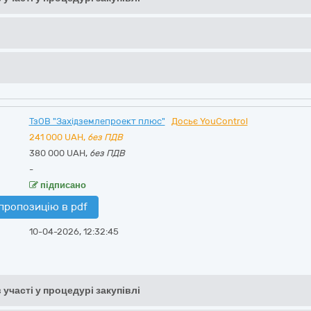
ТзОВ "Західземлепроект плюс"
Досьє YouControl
241 000
UAH,
без ПДВ
380 000 UAH,
без ПДВ
-
підписано
пропозицію в pdf
10-04-2026, 12:32:45
 участі у процедурі закупівлі