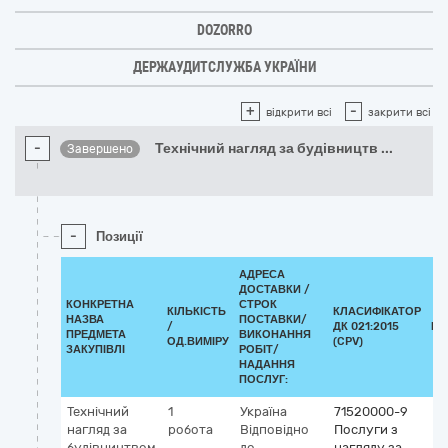
DOZORRO
ДЕРЖАУДИТСЛУЖБА УКРАЇНИ
+
-
відкрити всі
закрити всі
-
Технічний нагляд за будівництв
...
Завершено
-
Позиції
АДРЕСА
ДОСТАВКИ /
КОНКРЕТНА
СТРОК
КІЛЬКІСТЬ
КЛАСИФІКАТОР
НАЗВА
ПОСТАВКИ/
/
ДК 021:2015
КЛ
ПРЕДМЕТА
ВИКОНАННЯ
ОД.ВИМІРУ
(CPV)
ЗАКУПІВЛІ
РОБІТ/
НАДАННЯ
ПОСЛУГ:
Технічний
1
Україна
71520000-9
нагляд за
робота
Відповідно
Послуги з
будівництвом
до
нагляду за