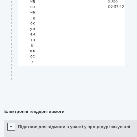
нд
2026,
ер
09:37:42
на
_д
ок
ум
ен
та
ці
я.d
oc
x
Електронні тендерні вимоги
+
Підстави для відмови в участі у процедурі закупівлі