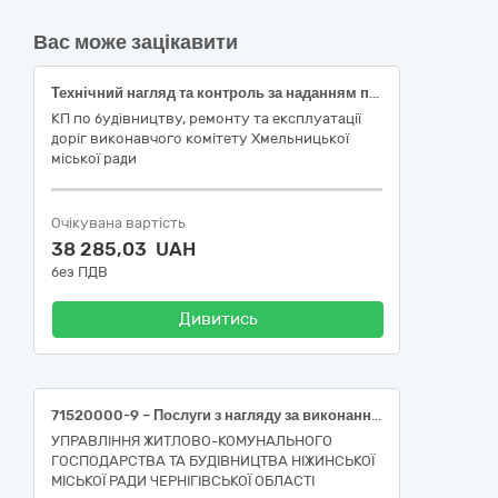
Вас може зацікавити
Технічний нагляд та контроль за наданням послуг на об’єкті: «Послуги з благоустрою населених пунктів - поточний ремонт щебеневого покриття в с.Копистин: вул. Шкільна, вул. Лугова, вул. Залізнична, вул.Подільська, вул. Вишнева; с. Мала Колибань: вул. Садова, вул. Вишнева; с. Колибань: вул. Садова, вул. Волошкова, вул. Шевченка, вул.Франка (до кладовища) Хмельницької міської територіальної громади»
КП по будівництву, ремонту та експлуатації
доріг виконавчого комітету Хмельницької
міської ради
Очікувана вартість
38 285,03 UAH
без ПДВ
Дивитись
71520000-9 – Послуги з нагляду за виконанням будівельних робіт (Послуги з технічного нагляду за наданням послуг з поточного (ямкового) ремонту проїзних частин вулиць і доріг комунальної власності Ніжинської міської територіальної громади).
УПРАВЛІННЯ ЖИТЛОВО-КОМУНАЛЬНОГО
ГОСПОДАРСТВА ТА БУДІВНИЦТВА НІЖИНСЬКОЇ
МІСЬКОЇ РАДИ ЧЕРНІГІВСЬКОЇ ОБЛАСТІ