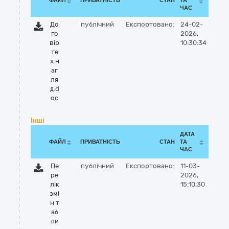
ФАЙЛ
ПРИВАТНІСТЬ
СТАН
ТА
ЧАС
До
публічний
Експортовано:
24-02-
го
2026,
вір
10:30:34
те
х н
аг
ля
д.d
oc
Інші
ДАТА
ФАЙЛ
ПРИВАТНІСТЬ
СТАН
ТА
ЧАС
Пе
публічний
Експортовано:
11-03-
ре
2026,
лік
15:10:30
змі
н т
аб
ли