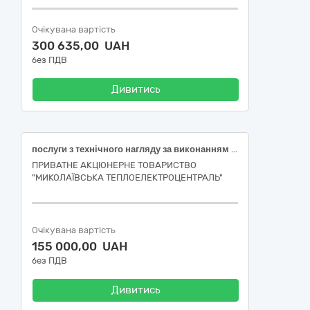
Очікувана вартість
300 635,00 UAH
без ПДВ
Дивитись
послуги з технічного нагляду за виконанням робіт по об’єкту: «Реконструкція ВРУ-35 кВ із заміною трансформатора 1Т типу ТД-31500/35 на ПрАТ «МИКОЛАЇВСЬКА ТЕЦ»
ПРИВАТНЕ АКЦІОНЕРНЕ ТОВАРИСТВО
"МИКОЛАЇВСЬКА ТЕПЛОЕЛЕКТРОЦЕНТРАЛЬ"
Очікувана вартість
155 000,00 UAH
без ПДВ
Дивитись