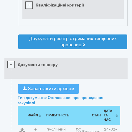
+
Кваліфікаційні критерії
Друкувати реєстр отриманих тендерних
пропозицій
-
Документи тендеру
Завантажити архівом
Тип документа: Оголошення про проведення
закупівлі
ДАТА
ФАЙЛ
ПРИВАТНІСТЬ
СТАН
ТА
ЧАС
s
публічний
24-02-
Видалено