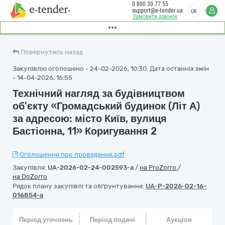
0 800 30 77 55
support@e-tender.ua
UK
Замовити дзвінок
Повернутись назад
Закупівлю оголошено - 24-02-2026, 10:30. Дата останніх змін
- 14-04-2026, 16:55
Технічний нагляд за будівництвом
об'єкту «Громадський будинок (Літ А)
за адресою: місто Київ, вулиця
Бастіонна, 11» Коригування 2
Оголошення про проведення.pdf
Закупівля:
UA-2026-02-24-002593-a
/
на ProZorro
/
на DoZorro
Рядок плану закупівлі та обґрунтування:
UA-P-2026-02-16-
016854-a
Період уточнень
Період подачі
Аукціон