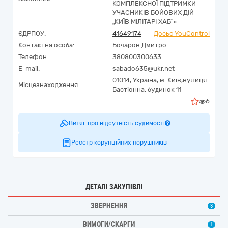
КОМПЛЕКСНОЇ ПІДТРИМКИ
УЧАСНИКІВ БОЙОВИХ ДІЙ
„КИЇВ МІЛІТАРІ ХАБ“»
ЄДРПОУ:
41649174
Досьє YouControl
Контактна особа:
Бочаров Дмитро
Телефон:
380800300633
E-mail:
sabado635@ukr.net
01014,
Україна
,
м. Київ,
вулиця
Місцезнаходження:
Бастіонна, будинок 11
6
Витяг про відсутність судимості
Реєстр корупційних порушників
ДЕТАЛІ ЗАКУПІВЛІ
ЗВЕРНЕННЯ
3
ВИМОГИ/СКАРГИ
1