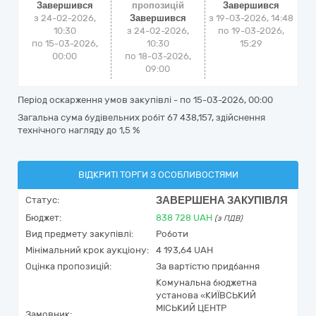
Завершився
пропозицій
Завершився
з 24-02-2026,
Завершився
з
19-03-2026, 14:48
10:30
з 24-02-2026,
по
19-03-2026,
по 15-03-2026,
10:30
15:29
00:00
по 18-03-2026,
09:00
Період оскарження умов закупівлі - по
15-03-2026, 00:00
Загальна сума будівельних робіт 67 438,157, здійснення
технічного нагляду до 1,5 %
ВІДКРИТІ ТОРГИ З ОСОБЛИВОСТЯМИ
ЗАВЕРШЕНА ЗАКУПІВЛЯ
Статус:
Бюджет:
838 728
UAH
(з ПДВ)
Вид предмету закупівлі:
Роботи
Мінімальний крок аукціону:
4 193,64 UAH
Оцінка пропозицій:
За вартістю придбання
Комунальна бюджетна
установа «КИЇВСЬКИЙ
МІСЬКИЙ ЦЕНТР
Замовник: