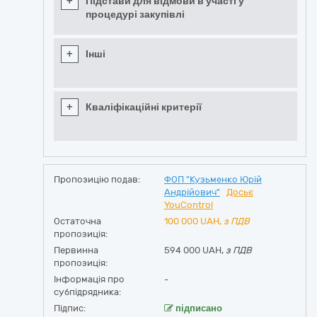
+
Підстави для відмови в участі у
процедурі закупівлі
+
Інші
+
Кваліфікаційні критерії
Пропозицію подав:
ФОП "Кузьменко Юрій
Андрійович"
Досьє
YouControl
Остаточна
100 000
UAH,
з ПДВ
пропозиція:
Первинна
594 000 UAH,
з ПДВ
пропозиція:
Інформація про
-
субпідрядника:
Підпис:
підписано