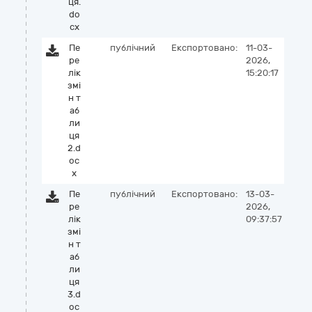
ця.
do
cx
Пе
публічний
Експортовано:
11-03-
ре
2026,
лік
15:20:17
змі
н т
аб
ли
ця
2.d
oc
x
Пе
публічний
Експортовано:
13-03-
ре
2026,
лік
09:37:57
змі
н т
аб
ли
ця
3.d
oc