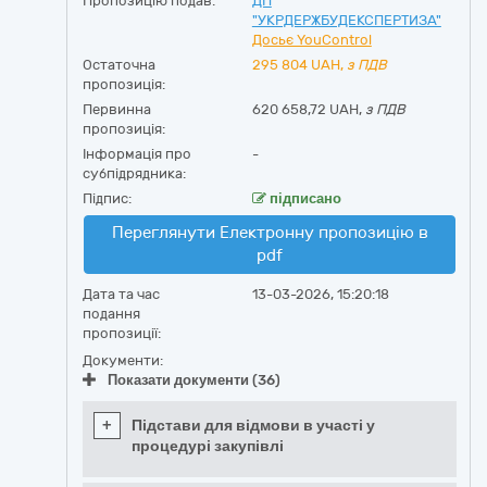
Пропозицію подав:
ДП
"УКРДЕРЖБУДЕКСПЕРТИЗА"
Досьє YouControl
Остаточна
295 804
UAH,
з ПДВ
пропозиція:
Первинна
620 658,72 UAH,
з ПДВ
пропозиція:
Інформація про
-
субпідрядника:
Підпис:
підписано
Переглянути Електронну пропозицію в
pdf
Дата та час
13-03-2026, 15:20:18
подання
пропозиції:
Документи:
Показати документи (36)
+
Підстави для відмови в участі у
процедурі закупівлі