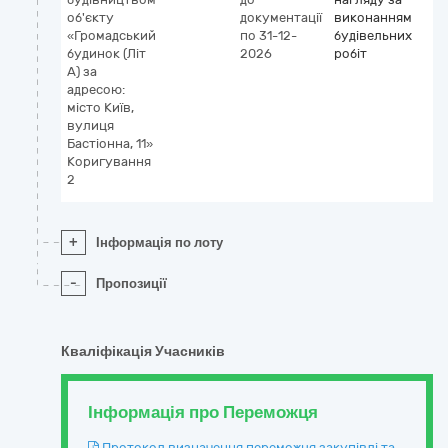
об'єкту
документації
виконанням
«Громадський
по 31-12-
будівельних
будинок (Літ
2026
робіт
А) за
адресою:
місто Київ,
вулиця
Бастіонна, 11»
Коригування
2
+
Інформація по лоту
-
Пропозиції
Кваліфікація Учасників
Інформація про Переможця
Протокол визначення переможця закупівлі та