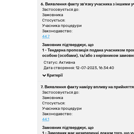
6. Виявлення факту зв'язку учасника з іншими
Застосовується до:
Замовника
Стосується:
Учасника процедури
Законодавство:
44.7
Замовник підтверджує, що
1 -
Тендерна пропозиція подана учасником проц
особою (особами), та/або з керівником замовн
Статус: Активна
Дата створення: 12-07-2023, 16:34:40
Критерії
7. Виявлення факту наміру впливу на прийнятт
Застосовується до:
Замовника
Стосується:
Учасника процедури
Законодавство:
44.1
Замовник підтверджує, що
1 -
Замовник має незаперечні докази того, що у