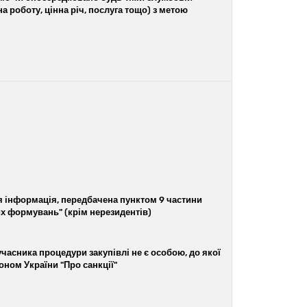
 роботу, цінна річ, послуга тощо) з метою
я інформація, передбачена пунктом 9 частини
их формувань" (крім нерезидентів)
часника процедури закупівлі не є особою, до якої
коном України "Про санкції"