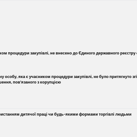
ом процедури закупівлі, не внесено до Єдиного державного реєстру ос
у особу, яка є учасником процедури закупівлі, не було притягнуто зг
ння, пов’язаного з корупцією
ристанням дитячої праці чи будь-якими формами торгівлі людьми