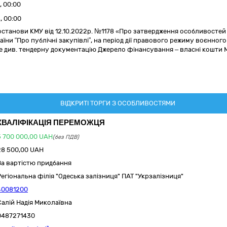
, 00:00
, 00:00
станови КМУ від 12.10.2022р. №1178 «Про затвердження особливостей з
ни “Про публічні закупівлі”, на період дії правового режиму воєнного 
е див. тендерну документацію Джерело фінансування – власні кошти М
ВІДКРИТІ ТОРГИ З ОСОБЛИВОСТЯМИ
КВАЛІФІКАЦІЯ ПЕРЕМОЖЦЯ
5 700 000,00
UAH
(без ПДВ)
28 500,00 UAH
За вартістю придбання
Регіональна філія "Одеська залізниця" ПАТ "Укрзалізниця"
40081200
Салій Надія Миколаївна
0487271430