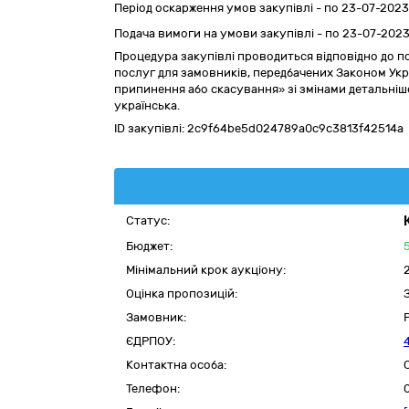
Період оскарження умов закупівлі - по
23-07-2023
Подача вимоги на умови закупівлі - по 23-07-2023
Процедура закупівлі проводиться відповідно до по
послуг для замовників, передбачених Законом Украї
припинення або скасування» зі змінами детальніш
українська.
ID закупівлі:
2c9f64be5d024789a0c9c3813f42514a
Статус:
Бюджет:
Мінімальний крок аукціону:
Оцінка пропозицій:
Замовник:
ЄДРПОУ:
Контактна особа:
Телефон: