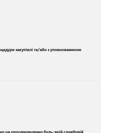
оцедури закупівлі та/або з уповноваженою
ямо чи опосередковано будь-якій службовій