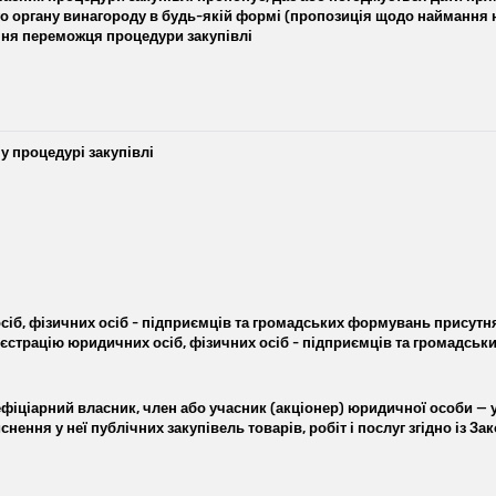
о органу винагороду в будь-якій формі (пропозиція щодо наймання на
ня переможця процедури закупівлі
 у процедурі закупівлі
іб, фізичних осіб - підприємців та громадських формувань присутн
реєстрацію юридичних осіб, фізичних осіб - підприємців та громадськ
фіціарний власник, член або учасник (акціонер) юридичної особи — у
нення у неї публічних закупівель товарів, робіт і послуг згідно із За