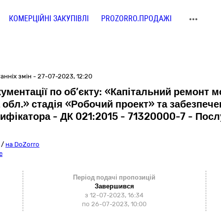
КОМЕРЦІЙНІ ЗАКУПІВЛІ
PROZORRO.ПРОДАЖІ
нніх змін - 27-07-2023, 12:20
ументації по об’єкту: «Капітальний ремонт м
 обл.» стадія «Робочий проект» та забезпеч
сифікатора - ДК 021:2015 - 71320000-7 - Пос
/
на DoZorro
c
Період подачі пропозицій
Завершився
з 12-07-2023, 16:34
по 26-07-2023, 10:00