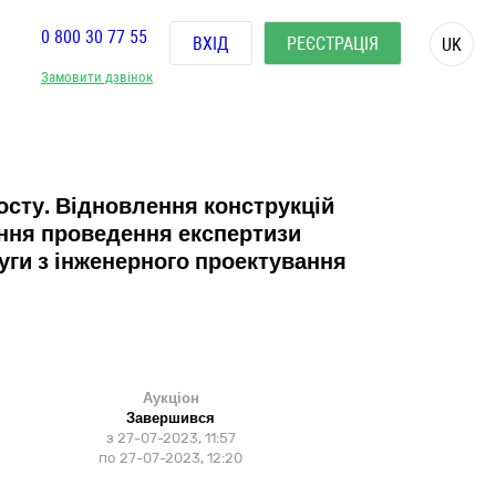
0 800 30 77 55
ВХІД
РЕЄСТРАЦІЯ
UK
Замовити дзвінок
осту. Відновлення конструкцій
ення проведення експертизи
луги з інженерного проектування
Аукціон
Завершився
з
27-07-2023, 11:57
по
27-07-2023, 12:20