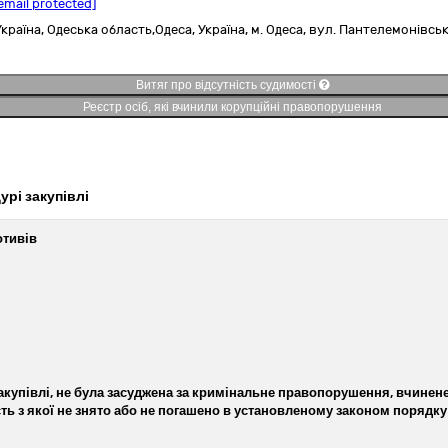
email protected]
Україна
,
Одеська область,
Одеса,
Україна, м. Одеса, вул. Пантелемонівськ
Витяг про відсутність судимості
Реєстр осіб, які вчинили корупційні правопорушення
урі закупівлі
отивів
акупівлі, не була засуджена за кримінальне правопорушення, вчинене
ть з якої не знято або не погашено в установленому законом порядку