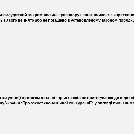
був засуджений за кримінальне правопорушення, вчинене з корисливих
ь з якого не знято або не погашено в установленому законом порядк
закупівлі) протягом останніх трьох років не притягувався до відпо
акону України "Про захист економічної конкуренції", у вигляді вчинен