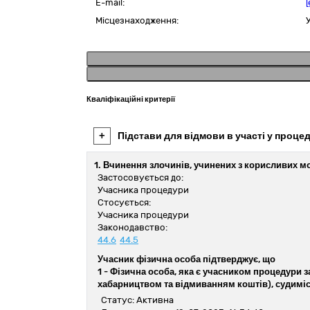
E-mail:
[
Місцезнаходження:
Кваліфікаційні критерії
+
Підстави для відмови в участі у процед
1. Вчинення злочинів, учинених з корисливих м
Застосовується до:
Учасника процедури
Стосується:
Учасника процедури
Законодавство:
44.6
44.5
Учасник фізична особа підтверджує, що
1 -
Фізична особа, яка є учасником процедури з
хабарництвом та відмиванням коштів), судиміс
Статус: Активна