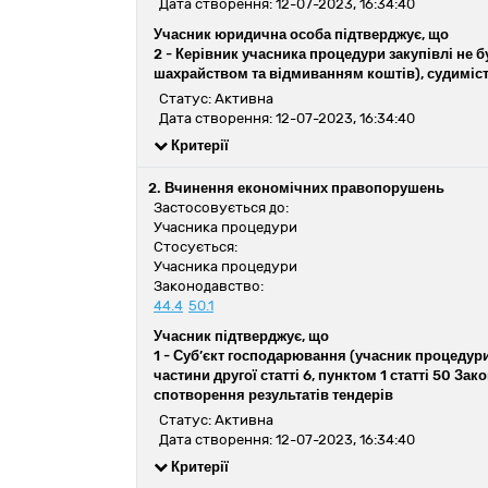
Дата створення: 12-07-2023, 16:34:40
Учасник юридична особа підтверджує, що
2 -
Керівник учасника процедури закупівлі не 
шахрайством та відмиванням коштів), судиміст
Статус: Активна
Дата створення: 12-07-2023, 16:34:40
Критерії
2. Вчинення економічних правопорушень
Застосовується до:
Учасника процедури
Стосується:
Учасника процедури
Законодавство:
44.4
50.1
Учасник підтверджує, що
1 -
Суб’єкт господарювання (учасник процедури 
частини другої статті 6, пунктом 1 статті 50 З
спотворення результатів тендерів
Статус: Активна
Дата створення: 12-07-2023, 16:34:40
Критерії