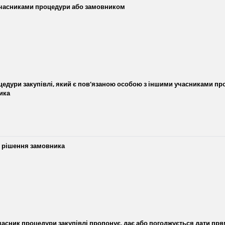
 учасниками процедури або замовником
едури закупівлі, який є пов’язаною особою з іншими учасниками пр
ика
я рішення замовника
часник процедури закупівлі пропонує, дає або погоджується дати пр