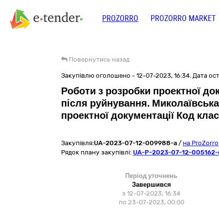
PROZORRO
PROZORRO MARKET
Повернутись назад
Закупівлю оголошено - 12-07-2023, 16:34. Дата оста
Роботи з розробки проектної док
після руйнування. Миколаївська
проектної документації Код кла
Закупівля:
UA-2023-07-12-009988-a
/
на ProZorro
Рядок плану закупівлі:
UA-P-2023-07-12-005162-
Період уточнень
Завершився
з 12-07-2023, 16:34
по 23-07-2023, 00:00