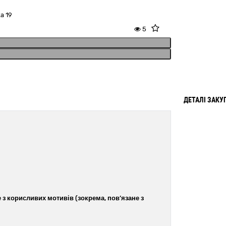
а 19
5
ДЕТАЛІ ЗАКУ
 з корисливих мотивів (зокрема, пов’язане з