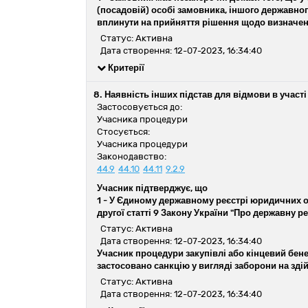
(посадовій) особі замовника, іншого державног
вплинути на прийняття рішення щодо визначен
Статус: Активна
Дата створення: 12-07-2023, 16:34:40
Критерії
8. Наявність інших підстав для відмови в участі
Застосовується до:
Учасника процедури
Стосується:
Учасника процедури
Законодавство:
44.9
44.10
44.11
9.2.9
Учасник підтверджує, що
1 -
У Єдиному державному реєстрі юридичних ос
другої статті 9 Закону України "Про державну 
Статус: Активна
Дата створення: 12-07-2023, 16:34:40
Учасник процедури закупівлі або кінцевий бене
застосовано санкцію у вигляді заборони на здійс
Статус: Активна
Дата створення: 12-07-2023, 16:34:40