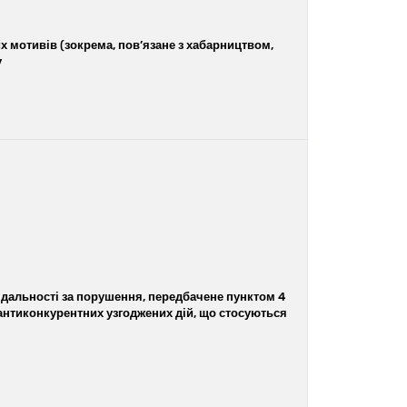
 мотивів (зокрема, пов’язане з хабарництвом,
у
відальності за порушення, передбачене пунктом 4
ня антиконкурентних узгоджених дій, що стосуються