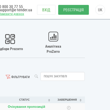
0 800 30 77 55
support@e-tender.ua
ВХІД
РЕЄСТРАЦІЯ
UK
Замовити дзвінок
Аналітика
ідбори Prozorro
ProZorro
ФІЛЬТРУВАТИ
СТАТУС
ЗАВЕРШЕННЯ
Очікування пропозицій