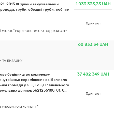
1 033 333,33
UAH
 021: 2015 «Єдиний закупівельний
роводи, труби, обсадні труби, тюбінги
Один лот
 МІСЬКОЇ РАДИ "СЛОВМІСЬКВОДОКАНАЛ""
60 833,34
UAH
Й ТА ДИЗАЙНУ
37 402 349
UAH
«Нове будівництво комплексу
внутрішньо переміщених осіб з числа
ьної громади у с-щі Гоща Рівненського
емельних ділянок 5621255100: 01: 0...
Один лот
а управляюча компанія"