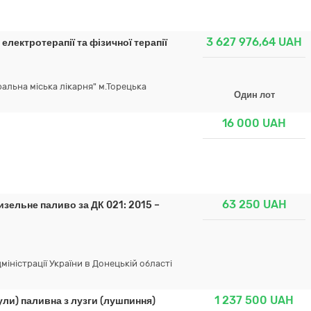
3 627 976,64
UAH
 електротерапії та фізичної терапії
льна міська лікарня" м.Торецька
Один лот
16 000
UAH
63 250
UAH
изельне паливо за ДК 021: 2015 –
іністрації України в Донецькій областi
1 237 500
UAH
ули) паливна з лузги (лушпиння)