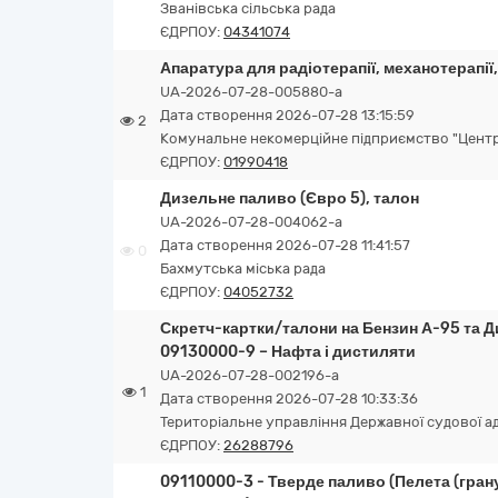
Званівська сільська рада
ЄДРПОУ:
04341074
Апаратура для радіотерапії, механотерапії,
UA-2026-07-28-005880-a
Дата створення 2026-07-28 13:15:59
2
Комунальне некомерційне підприємство "Центра
ЄДРПОУ:
01990418
Дизельне паливо (Євро 5), талон
UA-2026-07-28-004062-a
Дата створення 2026-07-28 11:41:57
0
Бахмутська міська рада
ЄДРПОУ:
04052732
Скретч-картки/талони на Бензин А-95 та Д
09130000-9 – Нафта і дистиляти
UA-2026-07-28-002196-a
1
Дата створення 2026-07-28 10:33:36
Територіальне управління Державної судової адм
ЄДРПОУ:
26288796
09110000-3 - Тверде паливо (Пелета (гран