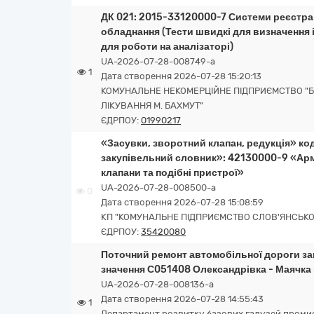
ДК 021: 2015-33120000-7 Системи реєстрац
обладнання (Тести швидкі для визначення
для роботи на аналізаторі)
UA-2026-07-28-008749-a
1
Дата створення 2026-07-28 15:20:13
КОМУНАЛЬНЕ НЕКОМЕРЦІЙНЕ ПІДПРИЄМСТВО "Б
ЛІКУВАННЯ М. БАХМУТ"
ЄДРПОУ:
01990217
«Засувки, зворотний клапан, редукція» код
закупівельний словник»: 42130000-9 «Арма
клапани та подібні пристрої»
UA-2026-07-28-008500-a
0
Дата створення 2026-07-28 15:08:59
КП "КОМУНАЛЬНЕ ПІДПРИЄМСТВО СЛОВ'ЯНСЬКОЇ
ЄДРПОУ:
35420080
Поточний ремонт автомобільної дороги за
значення С051408 Олександрівка - Маячка 
UA-2026-07-28-008136-a
Дата створення 2026-07-28 14:55:43
1
Департамент розвитку базових галузей промис