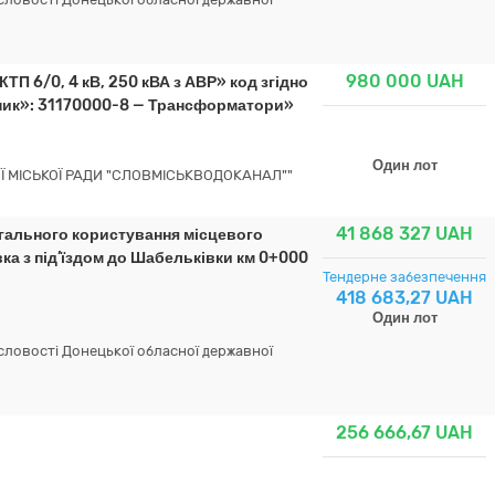
980 000
UAH
П 6/0, 4 кВ, 250 кВА з АВР» код згідно
вник»: 31170000-8 — Трансформатори»
Один лот
 МІСЬКОЇ РАДИ "СЛОВМІСЬКВОДОКАНАЛ""
41 868 327
UAH
гального користування місцевого
ка з під’їздом до Шабельківки км 0+000
Тендерне забезпечення
418 683,27 UAH
Один лот
ловості Донецької обласної державної
256 666,67
UAH