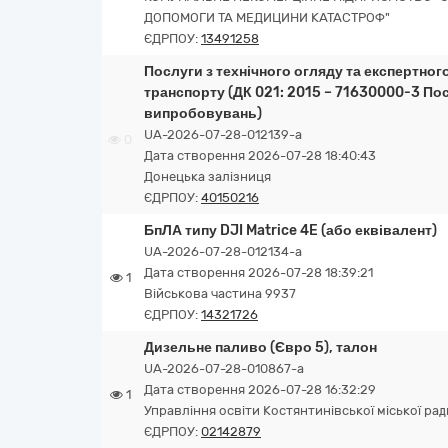
ДОПОМОГИ ТА МЕДИЦИНИ КАТАСТРОФ"
ЄДРПОУ:
13491258
Послуги з технічного огляду та експертног
транспорту (ДК 021: 2015 – 71630000-3 Пос
випробовувань)
UA-2026-07-28-012139-a
0
Дата створення 2026-07-28 18:40:43
Донецька залізниця
ЄДРПОУ:
40150216
БпЛА типу DJI Matrice 4E (або еквівалент)
UA-2026-07-28-012134-a
Дата створення 2026-07-28 18:39:21
1
Військова частина 9937
ЄДРПОУ:
14321726
Дизельне паливо (Євро 5), талон
UA-2026-07-28-010867-a
Дата створення 2026-07-28 16:32:29
1
Управління освіти Костянтинівської міської рад
ЄДРПОУ:
02142879