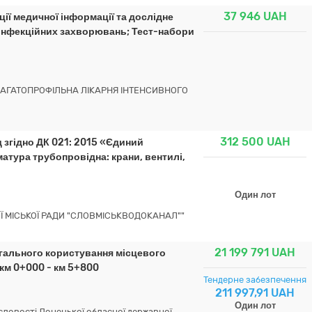
37 946
UAH
ії медичної інформації та дослідне
 інфекційних захворювань; Тест-набори
АГАТОПРОФІЛЬНА ЛІКАРНЯ ІНТЕНСИВНОГО
312 500
UAH
 згідно ДК 021: 2015 «Єдиний
тура трубопровідна: крани, вентилі,
Один лот
 МІСЬКОЇ РАДИ "СЛОВМІСЬКВОДОКАНАЛ""
21 199 791
UAH
гального користування місцевого
км 0+000 - км 5+800
Тендерне забезпечення
211 997,91 UAH
Один лот
ловості Донецької обласної державної