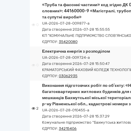
«Труба та фасонні частини» код згідно ДК
словник»: 44160000-9 «Магістралі, трубоп
та супутні вироби»
UA-2026-07-28-009877-a
0
Дата створення 2026-07-28 15:55:55
КП "КОМУНАЛЬНЕ ПІДПРИЄМСТВО СЛОВ'ЯНСЬКОЇ
ЄДРПОУ:
35420080
Електрична енергія з розподілом
UA-2026-07-28-009724-a
Дата створення 2026-07-28 15:50:47
0
КРАМАТОРСЬКИЙ ФАХОВИЙ КОЛЕДЖ ТЕХНОЛОГІ
ЄДРПОУ:
03062935
Виконання підготовчих робіт по об’єкту: 
багатоквартирних житлових будинків для 
мешканців Бахмутської міської територіал
р-ну Рівненської обл., кадастрові номери з
2
UA-2026-07-28-010455-a
Дата створення 2026-07-28 15:37:29
Комунальне підприємство "Бахмутська житлов
ЄДРПОУ:
34215406