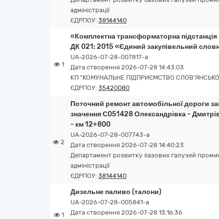
адміністрації
ЄДРПОУ:
38144140
«Комплектна трансформаторна підстанція КТ
ДК 021: 2015 «Єдиний закупівельний сло
UA-2026-07-28-007817-a
1
Дата створення 2026-07-28 14:43:03
КП "КОМУНАЛЬНЕ ПІДПРИЄМСТВО СЛОВ'ЯНСЬКОЇ
ЄДРПОУ:
35420080
Поточний ремонт автомобільної дороги за
значення С051428 Олександрівка - Дмитрів
- км 12+800
UA-2026-07-28-007743-a
2
Дата створення 2026-07-28 14:40:23
Департамент розвитку базових галузей промис
адміністрації
ЄДРПОУ:
38144140
Дизельне паливо (талони)
UA-2026-07-28-005841-a
Дата створення 2026-07-28 13:16:36
1