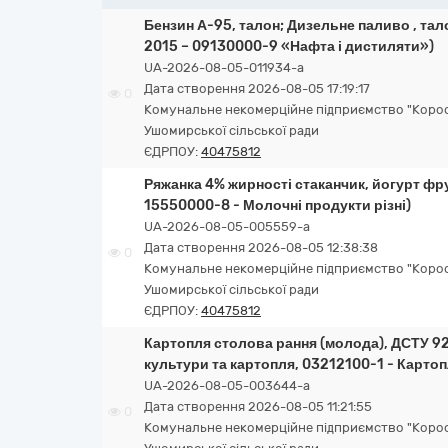
Бензин А-95, талон; Дизельне паливо , тало
2015 – 09130000-9 «Нафта і дистиляти»)
UA-2026-08-05-011934-a
Дата створення 2026-08-05 17:19:17
0
Комунальне некомерційне підприємство "Корос
Ушомирської сільської ради
ЄДРПОУ:
40475812
Ряжанка 4% жирності стаканчик, йогурт фру
15550000-8 - Молочні продукти різні)
UA-2026-08-05-005559-a
Дата створення 2026-08-05 12:38:38
0
Комунальне некомерційне підприємство "Корос
Ушомирської сільської ради
ЄДРПОУ:
40475812
Картопля столова рання (молода), ДСТУ 92
культури та картопля, 03212100-1 - Картоп
UA-2026-08-05-003644-a
Дата створення 2026-08-05 11:21:55
0
Комунальне некомерційне підприємство "Корос