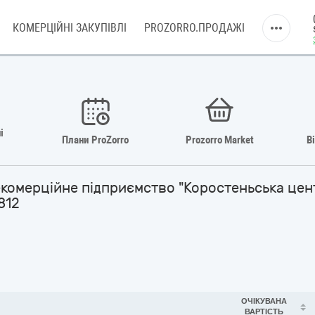
КОМЕРЦІЙНІ ЗАКУПІВЛІ
PROZORRO.ПРОДАЖІ
і
Плани ProZorro
Prozorro Market
В
комерційне підприємство "Коростеньська цен
812
ОЧІКУВАНА
ВАРТІСТЬ