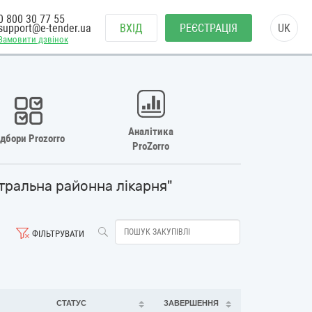
0 800 30 77 55
support@e-tender.ua
ВХІД
РЕЄСТРАЦІЯ
UK
Замовити дзвінок
Аналітика
ідбори Prozorro
ProZorro
тральна районна лікарня"
ФІЛЬТРУВАТИ
СТАТУС
ЗАВЕРШЕННЯ