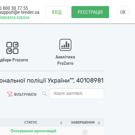
0 800 30 77 55
support@e-tender.ua
ВХІД
РЕЄСТРАЦІЯ
UK
Замовити дзвінок
Аналітика
ідбори Prozorro
ProZorro
альної поліції України"", 40108981
ФІЛЬТРУВАТИ
СТАТУС
ЗАВЕРШЕННЯ
Очікування пропозицій