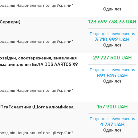
зділів Національної поліції України"
Один лот
123 699 738,33
UAH
(Сервери)
Тендерне забезпечення
3 710 992 UAH
зділів Національної поліції України"
Один лот
29 727 500
UAH
розвідки, спостереження, виявлення
тема виявлення БпЛА DDS AARTOS X9
Тендерне забезпечення
891 825 UAH
Один лот
зділів Національної поліції України"
157 900
UAH
ії та їх частини (Щогла алюмінієва
Тендерне забезпечення
4 737 UAH
Один лот
зділів Національної поліції України"