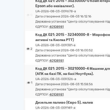
Код ДК 021: 2015 – 30230000-0 Комп’ютер
Epson або еквівалент).
UA-2026-08-03-009678-a
0
Дата створення 2026-08-03 16:12:16
Державна установа "Центр обслуговування підро
ЄДРПОУ:
40108981
Код ДК 021: 2015 - 32340000-8 - Мікрофон
активні та Кнопка РТТ)
UA-2026-08-03-009381-a
2
Дата створення 2026-08-03 16:00:52
Державна установа "Центр обслуговування підро
ЄДРПОУ:
40108981
Код ДК 021: 2015 – 30210000-4 Машини для
(АПК на базі ПК, на базі Ноутбука).
UA-2026-08-03-009326-a
1
Дата створення 2026-08-03 15:58:56
Державна установа "Центр обслуговування підро
ЄДРПОУ:
40108981
Дизельне паливо (Євро 5), налив
UA-2026-08-03-009149-a