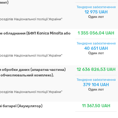
лент)
Тендерне забезпечення
12 975 UAH
Один лот
зділів Національної поліції України"
1 355 056,04
UAH
е обладнання (БФП Konica Minolta або
Тендерне забезпечення
40 651 UAH
Один лот
зділів Національної поліції України"
12 636 826,53
UAH
 обробки даних (апаратна частина)
й обчислювальний комплекс).
Тендерне забезпечення
379 104 UAH
Один лот
зділів Національної поліції України"
11 367,50
UAH
і батареї (Акумулятор)