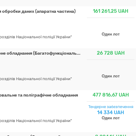
161 261,25
UAH
 обробки даних (апаратна частина)
Один лот
зділів Національної поліції України"
26 728
UAH
рне обладнання (Багатофункціональ...
Один лот
зділів Національної поліції України"
477 816,67
UAH
ювальне та поліграфічне обладнання
Тендерне забезпечення
14 334 UAH
Один лот
зділів Національної поліції України"