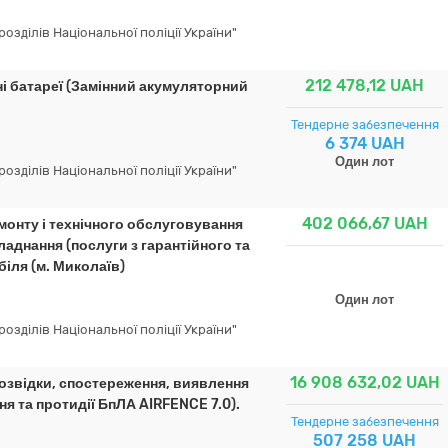
зділів Національної поліції України"
212 478,12
UAH
і батареї (Замінний акумуляторний
Тендерне забезпечення
6 374 UAH
Один лот
зділів Національної поліції України"
402 066,67
UAH
монту і технічного обслуговування
аднання (послуги з гарантійного та
іля (м. Миколаїв)
Один лот
зділів Національної поліції України"
16 908 632,02
UAH
розвідки, спостереження, виявлення
я та протидії БпЛА AIRFENCE 7.0).
Тендерне забезпечення
507 258 UAH