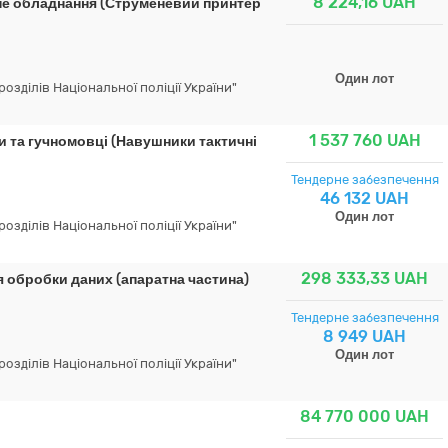
8 224,16
UAH
не обладнання (Струменевий принтер
Один лот
зділів Національної поліції України"
1 537 760
UAH
и та гучномовці (Навушники тактичні
Тендерне забезпечення
46 132 UAH
Один лот
зділів Національної поліції України"
298 333,33
UAH
 обробки даних (апаратна частина)
Тендерне забезпечення
8 949 UAH
Один лот
зділів Національної поліції України"
84 770 000
UAH