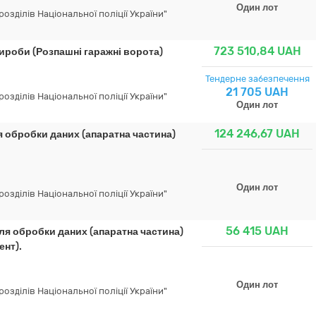
Один лот
зділів Національної поліції України"
723 510,84
UAH
вироби (Розпашні гаражні ворота)
Тендерне забезпечення
21 705 UAH
зділів Національної поліції України"
Один лот
124 246,67
UAH
 обробки даних (апаратна частина)
Один лот
зділів Національної поліції України"
56 415
UAH
ля обробки даних (апаратна частина)
ент).
Один лот
зділів Національної поліції України"