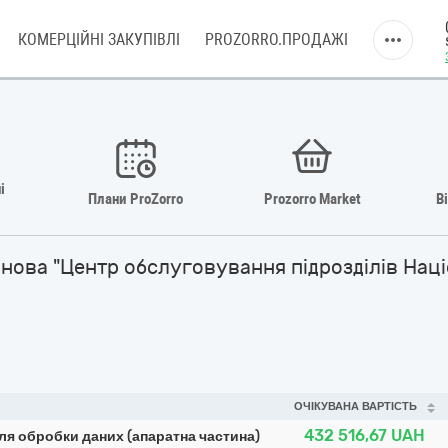
КОМЕРЦІЙНІ ЗАКУПІВЛІ
PROZORRO.ПРОДАЖІ
і
Плани ProZorro
Prozorro Market
В
ова "Центр обслуговування підрозділів Націон
ОЧІКУВАНА ВАРТІСТЬ
432 516,67
UAH
ля обробки даних (апаратна частина)