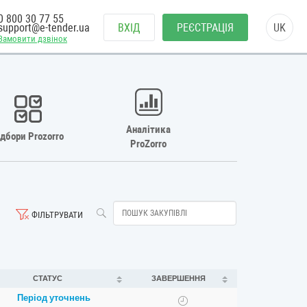
0 800 30 77 55
support@e-tender.ua
ВХІД
РЕЄСТРАЦІЯ
UK
Замовити дзвінок
Аналітика
ідбори Prozorro
ProZorro
ФІЛЬТРУВАТИ
СТАТУС
ЗАВЕРШЕННЯ
Період уточнень