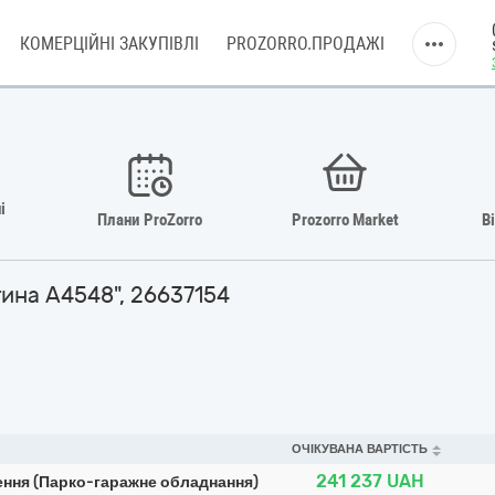
КОМЕРЦІЙНІ ЗАКУПІВЛІ
PROZORRO.ПРОДАЖІ
і
Плани ProZorro
Prozorro Market
В
тина А4548", 26637154
ОЧІКУВАНА ВАРТІСТЬ
241 237
UAH
ення (Парко-гаражне обладнання)