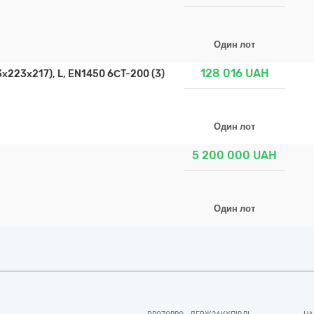
Один лот
128 016
UAH
223х217), L, EN1450 6СT-200 (3)
Один лот
5 200 000
UAH
Один лот