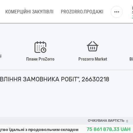
КОМЕРЦІЙНІ ЗАКУПІВЛІ
PROZORRO.ПРОДАЖІ
і
Плани ProZorro
Prozorro Market
В
АВЛІННЯ ЗАМОВНИКА РОБІТ", 26630218
ОЧІКУВАНА ВАРТІСТЬ
75 861 878,33
UAH
ицтво їдальні з продовольчим складом