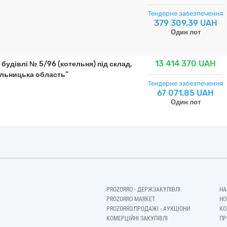
Тендерне забезпечення
379 309,39 UAH
Один лот
13 414 370
UAH
 будівлі № 5/96 (котельня) під склад,
ельницька область”
Тендерне забезпечення
67 071,85 UAH
Один лот
PROZORRO - ДЕРЖЗАКУПІВЛІ
НА
PROZORRO MARKET
НО
PROZORRO.ПРОДАЖІ - АУКЦІОНИ
КО
КОМЕРЦІЙНІ ЗАКУПІВЛІ
ПР