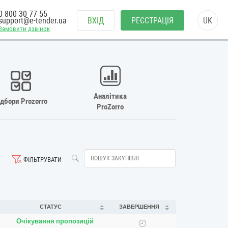
0 800 30 77 55
support@e-tender.ua
ВХІД
РЕЄСТРАЦІЯ
UK
Замовити дзвінок
Аналітика
ідбори Prozorro
ProZorro
ФІЛЬТРУВАТИ
СТАТУС
ЗАВЕРШЕННЯ
Очікування пропозицій