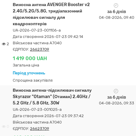
Виносна антена AVENGER Booster v2
2.4G/5.2G/5.8G, тридіапазонний
за 6 днів
підсилювач сигналу для
04-08-2026, 09:40
квадрокоптерів
UA-2026-07-23-001106-a
Дата створення 2026-07-23 09:42:14
Військова частина А7040
2
ЄДРПОУ:
26623709
1 419 000 UAH
Загальна ціна
Період уточнень
Спрощена закупівля
Виносна антена-підсилювач сигналу
Skyrazor "Otaman" (Отаман) 2.4GHz /
за 6 днів
5.2 GHz / 5.8 GHz, 30W
04-08-2026, 09:33
UA-2026-07-23-001025-a
Дата створення 2026-07-23 09:37:42
Військова частина А7040
0
ЄДРПОУ:
26623709