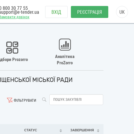
0 800 30 77 55
support@e-tender.ua
ВХІД
РЕЄСТРАЦІЯ
UK
Замовити дзвінок
Аналітика
ідбори Prozorro
ProZorro
ЩЕНСЬКОЇ МІСЬКОЇ РАДИ
ФІЛЬТРУВАТИ
СТАТУС
ЗАВЕРШЕННЯ