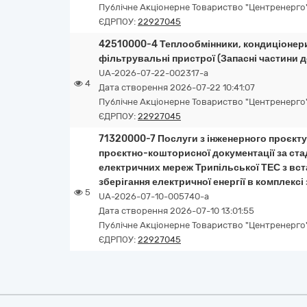
Публічне Акціонерне Товариство "Центренерго
ЄДРПОУ:
22927045
42510000-4 Теплообмінники, кондиціонери
фільтрувальні пристрої (Запасні частини 
UA-2026-07-22-002317-a
4
Дата створення 2026-07-22 10:41:07
Публічне Акціонерне Товариство "Центренерго
ЄДРПОУ:
22927045
71320000-7 Послуги з інженерного проєкту
проєктно-кошторисної документації за ста
електричних мереж Трипільської ТЕС з вс
зберігання електричної енергії в комплексі
5
UA-2026-07-10-005740-a
Дата створення 2026-07-10 13:01:55
Публічне Акціонерне Товариство "Центренерго
ЄДРПОУ:
22927045