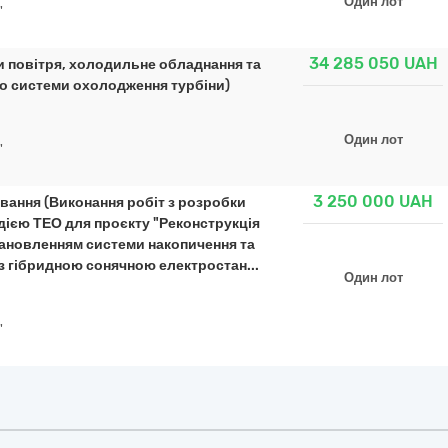
Один лот
"
34 285 050
UAH
 повітря, холодильне обладнання та
до системи охолодження турбіни)
Один лот
"
3 250 000
UAH
вання (Виконання робіт з розробки
дією ТЕО для проєкту "Реконструкція
тановленням системи накопичення та
 з гібридною сонячною електростан...
Один лот
"