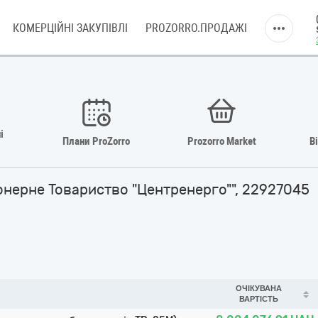
КОМЕРЦІЙНІ ЗАКУПІВЛІ
PROZORRO.ПРОДАЖІ
і
Плани ProZorro
Prozorro Market
В
онерне Товариство "Центренерго"", 22927045
ОЧІКУВАНА
ВАРТІСТЬ