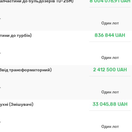
8 004 076,91
UAH
апчастини до бульдозерів TD-25M)
"
Один лот
836 844
UAH
тини до турбін)
"
Один лот
2 412 500
UAH
(Ввід трансформаторний)
"
Один лот
33 045,88
UAH
ухні (Змішувачі)
"
Один лот