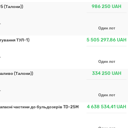
986 250
UAH
5 (Талони))
"
Один лот
5 505 297,86
UAH
тування ТУЛ-1)
"
Один лот
334 250
UAH
паливо (Талони))
"
Один лот
4 638 534,41
UAH
апасні частини до бульдозерів TD-25M