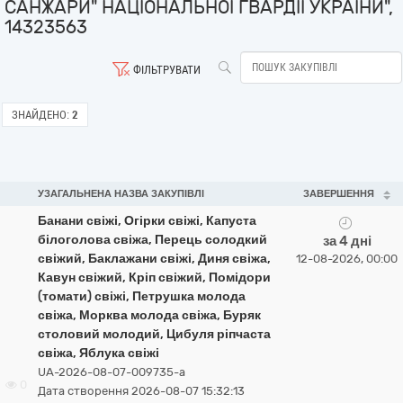
САНЖАРИ" НАЦІОНАЛЬНОЇ ГВАРДІЇ УКРАЇНИ",
14323563
ФІЛЬТРУВАТИ
ЗНАЙДЕНО:
2
УЗАГАЛЬНЕНА НАЗВА ЗАКУПІВЛІ
ЗАВЕРШЕННЯ
Банани свіжі, Огірки свіжі, Капуста
білоголова свіжа, Перець солодкий
за 4 дні
свіжий, Баклажани свіжі, Диня свіжа,
12-08-2026, 00:00
Кавун свіжий, Кріп свіжий, Помідори
(томати) свіжі, Петрушка молода
свіжа, Морква молода свіжа, Буряк
столовий молодий, Цибуля ріпчаста
свіжа, Яблука свіжі
UA-2026-08-07-009735-a
0
Дата створення 2026-08-07 15:32:13