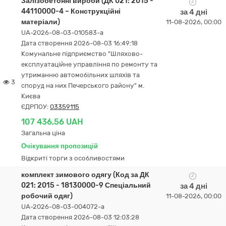
Залізобетонні вироби (ДК 021: 2015 -
44110000-4 – Конструкційні
за 4 дні
матеріали)
11-08-2026, 00:00
UA-2026-08-03-010583-a
Дата створення 2026-08-03 16:49:18
Комунальне підприємство "Шляхово-
експлуатаційне управління по ремонту та
утриманню автомобільних шляхів та
3
споруд на них Печерського району" м.
Києва
ЄДРПОУ:
03359115
107 436,56 UAH
Загальна ціна
Очікування пропозицій
Відкриті торги з особливостями
комплект зимового одягу (Код за ДК
021: 2015 - 18130000-9 Спеціальний
за 4 дні
робочий одяг)
11-08-2026, 00:00
UA-2026-08-03-004072-a
Дата створення 2026-08-03 12:03:28