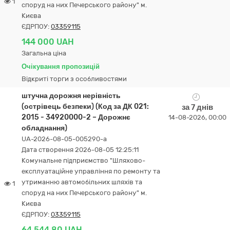
1
споруд на них Печерського району" м.
Києва
ЄДРПОУ:
03359115
144 000 UAH
Загальна ціна
Очікування пропозицій
Відкриті торги з особливостями
штучна дорожня нерівність
(острівець безпеки) (Код за ДК 021:
за 7 днів
2015 - 34920000-2 – Дорожнє
14-08-2026, 00:00
обладнання)
UA-2026-08-05-005290-a
Дата створення 2026-08-05 12:25:11
Комунальне підприємство "Шляхово-
експлуатаційне управління по ремонту та
утриманню автомобільних шляхів та
1
споруд на них Печерського району" м.
Києва
ЄДРПОУ:
03359115
64 544,80 UAH