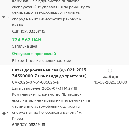
Комунальне підприємство "Шляхово-
експлуатаційне управління по ремонту та
утриманню автомобільних шляхів та
5
споруд на них Печерського району" м.
Києва
ЄДРПОУ:
03359115
724 862 UAH
Загальна ціна
Очікування пропозицій
Відкриті торги з особливостями
Щітка дорожня навісна (ДК 021: 2015 –
34390000-7 Приладдя до тракторів)
за 3 дні
UA-2026-07-31-006026-a
10-08-2026, 00:00
Дата створення 2026-07-31 14:27:18
Комунальне підприємство "Шляхово-
експлуатаційне управління по ремонту та
утриманню автомобільних шляхів та
споруд на них Печерського району" м.
1
Києва
ЄДРПОУ:
03359115