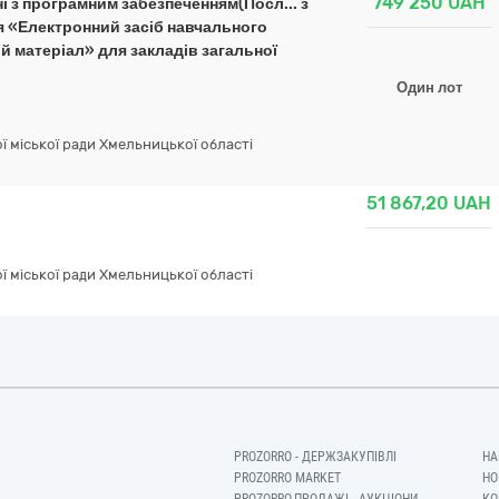
749 250
UAH
і з програмним забезпеченням(Посл... з
я «Електронний засіб навчального
 матеріал» для закладів загальної
Один лот
ї міської ради Хмельницької області
51 867,20
UAH
ї міської ради Хмельницької області
PROZORRO - ДЕРЖЗАКУПІВЛІ
НА
PROZORRO MARKET
НО