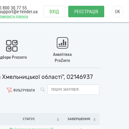
0 800 30 77 55
support@e-tender.ua
ВХІД
РЕЄСТРАЦІЯ
UK
Замовити дзвінок
Аналітика
ідбори Prozorro
ProZorro
и Хмельницької області", 02146937
ФІЛЬТРУВАТИ
СТАТУС
ЗАВЕРШЕННЯ