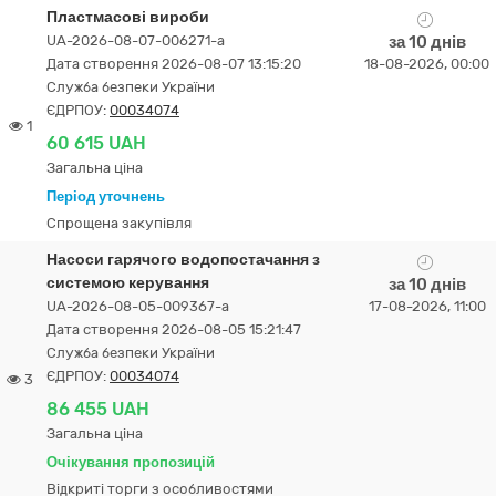
Пластмасові вироби
UA-2026-08-07-006271-a
за 10 днів
Дата створення 2026-08-07 13:15:20
18-08-2026, 00:00
Служба безпеки України
ЄДРПОУ:
00034074
1
60 615 UAH
Загальна ціна
Період уточнень
Спрощена закупівля
Насоси гарячого водопостачання з
системою керування
за 10 днів
UA-2026-08-05-009367-a
17-08-2026, 11:00
Дата створення 2026-08-05 15:21:47
Служба безпеки України
ЄДРПОУ:
00034074
3
86 455 UAH
Загальна ціна
Очікування пропозицій
Відкриті торги з особливостями