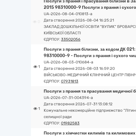
Послуги з прання і прасування білизни в За
2015 98310000-9 Послуги з прання і сухог
UA-2026-08-04-010813-a
Дата створення 2026-08-04 16:25:21
0
ЗАКЛАД ДОШКІЛЬНОЇ ОСВІТИ "ВУЛИК" БРОВАРС
КИЇВСЬКОЇ ОБЛАСТІ
ЄДРПОУ:
33502056
Послуги з прання білизни, за кодом ДК 021
98310000-9 - Послуги з прання і сухого ч
UA-2026-08-03-010684-a
1
Дата створення 2026-08-03 16:59:20
ВІЙСЬКОВО-МЕДИЧНИЙ КЛІНІЧНИЙ ЦЕНТР ПІВНІЧ
ЄДРПОУ:
07931813
Послуги з прання та прасування медичної 
UA-2026-07-31-004394-a
Дата створення 2026-07-31 13:08:12
1
Комунальне некомерційне підприємство "Літинс
селищної ради
ЄДРПОУ:
01982583
Послуги з хімчистки килимів та килимових