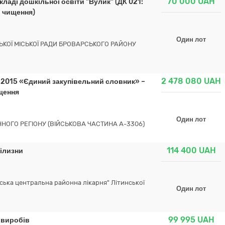
70 000
UAH
кладі дошкільної освіти "Вулик" (ДК 021:
о чищення)
Один лот
ЬКОЇ МІСЬКОЇ РАДИ БРОВАРСЬКОГО РАЙОНУ
2 478 080
UAH
: 2015 «Єдиний закупівельний словник» –
ищення
Один лот
НОГО РЕГІОНУ (ВІЙСЬКОВА ЧАСТИНА А-3306)
114 400
UAH
білизни
ька центральна районна лікарня" Літинської
Один лот
99 995
UAH
 виробів