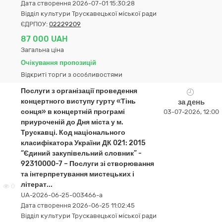
Дата створення 2026-07-01 15:30:28
Відділ культури Трускавецької міської ради
ЄДРПОУ:
02229209
87 000 UAH
Загальна ціна
Очікування пропозицій
Відкриті торги з особливостями
Послуги з організації проведення
концертного виступу гурту «Тінь
за день
сонця» в концертній програмі
03-07-2026, 12:00
приуроченій до Дня міста у м.
Трускавці. Код національного
класифікатора України ДК 021: 2015
“Єдиний закупівельний словник” -
92310000-7 – Послуги зі створювання
та інтерпретування мистецьких і
літерат...
0
UA-2026-06-25-003466-a
Дата створення 2026-06-25 11:02:45
Відділ культури Трускавецької міської ради