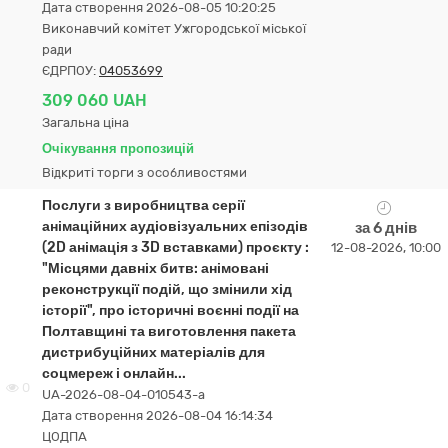
Дата створення 2026-08-05 10:20:25
Виконавчий комітет Ужгородської міської
ради
ЄДРПОУ:
04053699
309 060 UAH
Загальна ціна
Очікування пропозицій
Відкриті торги з особливостями
Послуги з виробництва серії
анімаційних аудіовізуальних епізодів
за 6 днів
(2D анімація з 3D вставками) проєкту :
12-08-2026, 10:00
"Місцями давніх битв: анімовані
реконструкції подій, що змінили хід
історії", про історичні воєнні події на
Полтавщині та виготовлення пакета
дистрибуційних матеріалів для
соцмереж і онлайн...
0
UA-2026-08-04-010543-a
Дата створення 2026-08-04 16:14:34
ЦОДПА