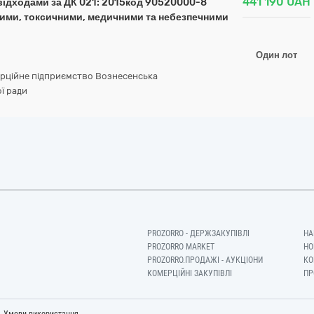
441 190
UAH
відходами за ДК 021: 2015код 90520000-8
ними, токсичними, медичними та небезпечними
Один лот
рційне підприємство Вознесенська
ї ради
PROZORRO - ДЕРЖЗАКУПІВЛІ
НА
PROZORRO MARKET
НО
PROZORRO.ПРОДАЖІ - АУКЦІОНИ
КО
КОМЕРЦІЙНІ ЗАКУПІВЛІ
ПР
-