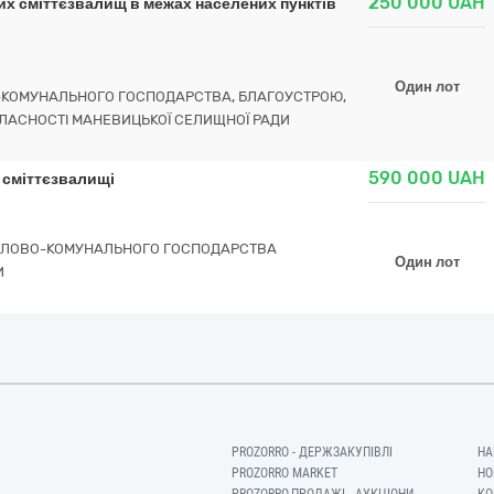
250 000
UAH
них сміттєзвалищ в межах населених пунктів
Один лот
О-КОМУНАЛЬНОГО ГОСПОДАРСТВА, БЛАГОУСТРОЮ,
ВЛАСНОСТІ МАНЕВИЦЬКОЇ СЕЛИЩНОЇ РАДИ
590 000
UAH
а сміттєзвалищі
ИТЛОВО-КОМУНАЛЬНОГО ГОСПОДАРСТВА
Один лот
И
PROZORRO - ДЕРЖЗАКУПІВЛІ
НА
PROZORRO MARKET
НО