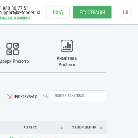
0 800 30 77 55
support@e-tender.ua
ВХІД
РЕЄСТРАЦІЯ
UK
Замовити дзвінок
Аналітика
ідбори Prozorro
ProZorro
7
ФІЛЬТРУВАТИ
СТАТУС
ЗАВЕРШЕННЯ