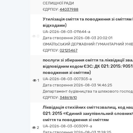
СЕЛИЩНОЇ РАДИ
ЄДРПОУ:
44037988
Утилізація сміття та поводження зі сміття
відходами)
UA-2026-08-03-011644-a
0
Дата створення 2026-08-03 20:02:01
ІЗМАЇЛЬСЬКИЙ ДЕРЖАВНИЙ ГУМАНІТАРНИЙ УНІ
ЄДРПОУ:
02125467
послуги зі збирання сміття та ліквідації з
відповідним кодом ЄЗС: ДК 021: 2015: 9051
поводження зі сміттям)
UA-2026-08-03-007303-a
1
Дата створення 2026-08-03 14:46:25
Департамент будівництва та шляхового господа
ЄДРПОУ:
34861610
Ліквідація стихійних сміттєзвалищ, код н
021: 2015 «Єдиний закупівельний словник
сміття та поводження зі сміттям
UA-2026-08-03-003099-a
2
Дата створення 2026-08-03 11:28:25