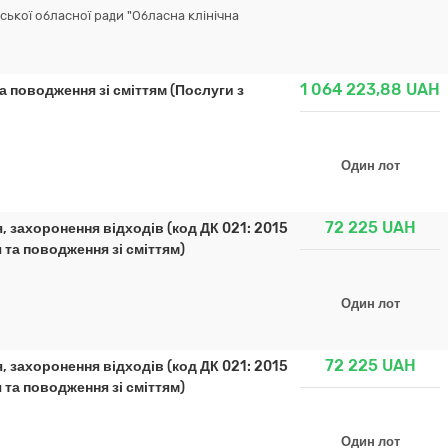
ької обласної ради "Обласна клінічна
1 064 223,88
UAH
 поводження зі сміттям (Послуги з
Один лот
72 225
UAH
 захоронення відходів (код ДК 021: 2015
 та поводження зі сміттям)
Один лот
72 225
UAH
 захоронення відходів (код ДК 021: 2015
 та поводження зі сміттям)
Один лот