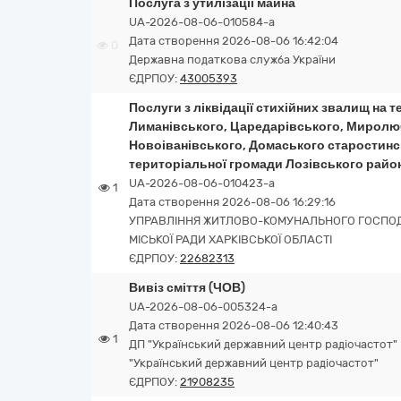
Послуга з утилізації майна
UA-2026-08-06-010584-a
Дата створення 2026-08-06 16:42:04
0
Державна податкова служба України
ЄДРПОУ:
43005393
Послуги з ліквідації стихійних звалищ на т
Лиманівського, Царедарівського, Миролю
Новоіванівського, Домаського старостинсь
територіальної громади Лозівського район
UA-2026-08-06-010423-a
1
Дата створення 2026-08-06 16:29:16
УПРАВЛІННЯ ЖИТЛОВО-КОМУНАЛЬНОГО ГОСПОД
МІСЬКОЇ РАДИ ХАРКІВСЬКОЇ ОБЛАСТІ
ЄДРПОУ:
22682313
Вивіз сміття (ЧОВ)
UA-2026-08-06-005324-a
Дата створення 2026-08-06 12:40:43
1
ДП "Український державний центр радіочастот"
"Український державний центр радіочастот"
ЄДРПОУ:
21908235