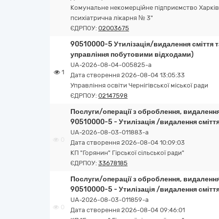
Комунальне некомерційне підприємство Харківс
психіатрична лікарня № 3"
ЄДРПОУ:
02003675
90510000-5 Утилізація/видалення сміття та
управління побутовими відходами)
UA-2026-08-04-005825-a
1
Дата створення 2026-08-04 13:05:33
Управління освіти Чернігівської міської ради
ЄДРПОУ:
02147598
Послуги/операції з оброблення, видалення,
90510000-5 - Утилізація /видалення сміття
UA-2026-08-03-011883-a
0
Дата створення 2026-08-04 10:09:03
КП "Горянин" Гірської сільської ради"
ЄДРПОУ:
33678185
Послуги/операції з оброблення, видалення,
90510000-5 - Утилізація /видалення сміття
UA-2026-08-03-011859-a
0
Дата створення 2026-08-04 09:46:01