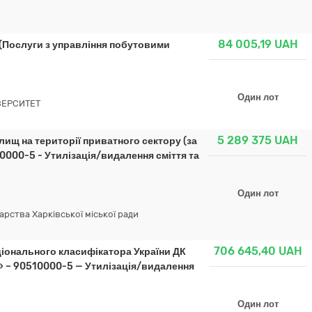
84 005,19
UAH
м (Послуги з управління побутовими
Один лот
ВЕРСИТЕТ
5 289 375
UAH
валищ на території приватного сектору (за
0000-5 - Утилізація/видалення сміття та
Один лот
рства Харківської міської ради
706 645,40
UAH
аціонального класифікатора України ДК
» – 90510000-5 — Утилізація/видалення
Один лот