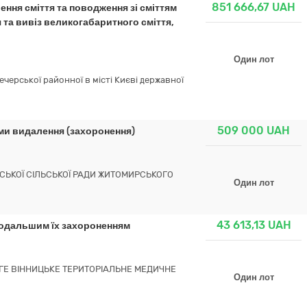
851 666,67
UAH
ння сміття та поводження зі сміттям
 та вивіз великогабаритного сміття,
Один лот
черської районної в місті Києві державної
509 000
UAH
ми видалення (захоронення)
СЬКОЇ СІЛЬСЬКОЇ РАДИ ЖИТОМИРСЬКОГО
Один лот
43 613,13
UAH
подальшим їх захороненням
Е ВІННИЦЬКЕ ТЕРИТОРІАЛЬНЕ МЕДИЧНЕ
Один лот