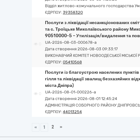
Відділ житлово-комунального господарства Ума
ЄДРПОУ:
39358320
Послуги з ліквідації несанкціонованих смі
та с. Троїцьке Миколаївського району Мико
90510000-5 – Утилізація/видалення та пов
UA-2026-08-03-000678-a
0
Дата створення 2026-08-03 09:33:17
ВИКОНАВЧИЙ КОМІТЕТ НОВООДЕСЬКОЇ МІСЬКОЇ 
ЄДРПОУ:
05410568
Послуги із благоустрою населених пунктів
гілля та ліквідації звалищ безхазяйних ві
міста Дніпра)
UA-2026-08-01-000226-a
0
Дата створення 2026-08-01 12:45:24
АДМІНІСТРАЦІЯ СОБОРНОГО РАЙОНУ ДНІПРОВСЬК
ЄДРПОУ:
44013254
2
»
«
1