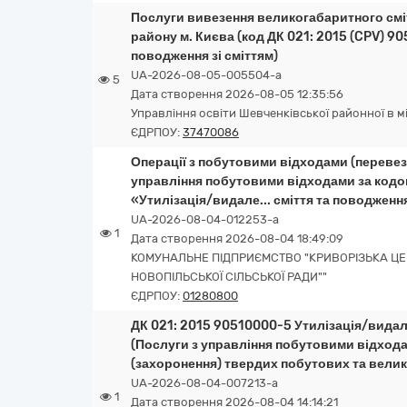
Послуги вивезення великогабаритного сміт
району м. Києва (код ДК 021: 2015 (CPV) 90
поводження зі сміттям)
UA-2026-08-05-005504-a
5
Дата створення 2026-08-05 12:35:56
Управління освіти Шевченківської районної в міс
ЄДРПОУ:
37470086
Операції з побутовими відходами (перевезе
управління побутовими відходами за кодо
«Утилізація/видале... сміття та поводження
UA-2026-08-04-012253-a
1
Дата створення 2026-08-04 18:49:09
КОМУНАЛЬНЕ ПІДПРИЄМСТВО "КРИВОРІЗЬКА ЦЕ
НОВОПІЛЬСЬКОЇ СІЛЬСЬКОЇ РАДИ""
ЄДРПОУ:
01280800
ДК 021: 2015 90510000-5 Утилізація/видале
(Послуги з управління побутовими відход
(захоронення) твердих побутових та велик
UA-2026-08-04-007213-a
1
Дата створення 2026-08-04 14:14:21