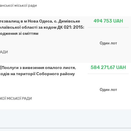
нської міської ради
494 753
UAH
ттєзвалищ в м Нова Одеса, с. Димівське
лаївської області за кодом ДК 021: 2015:
одження зі сміттям
Один лот
РАДИ
584 271,67
UAH
 (Послуги з вивезення опалого листя,
дходів на території Соборного району
Один лот
ОЇ МІСЬКОЇ РАДИ