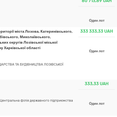
80 713,89
UAH
Один лот
333 333,33
UAH
ериторії міста Лозова, Катеринівського,
бівського, Миколаївського,
ких округів Лозівської міської
у Харківської області
Один лот
АРСТВА ТА БУДІВНИЦТВА ЛОЗІВСЬКОЇ
333,33
UAH
 Центральна філія державного підприємства
Один лот