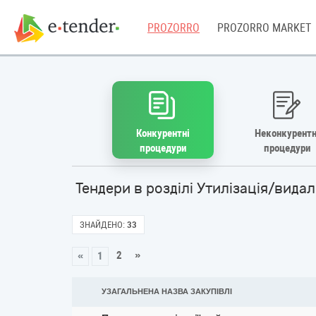
PROZORRO
PROZORRO MARKET
Конкурентні
Неконкурентн
процедури
процедури
Тендери в розділі Утилізація/вида
ЗНАЙДЕНО:
33
2
»
«
1
УЗАГАЛЬНЕНА НАЗВА ЗАКУПІВЛІ