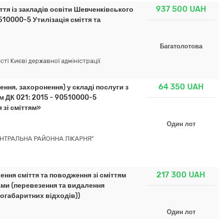
937 500
UAH
тя із закладів освіти Шевченківського
510000-5 Утилізація сміття та
Багатолотова
ті Києві державної адміністрації
64 350
UAH
ння, захоронення) у складі послуги з
м ДК 021: 2015 - 90510000-5
 зі сміттям»
Один лот
НТРАЛЬНА РАЙОННА ЛІКАРНЯ"
217 300
UAH
ння сміття та поводження зі сміттям
ами (перевезення та видалення
огабаритних відходів))
Один лот