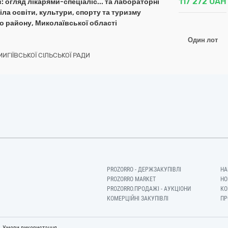
117 272
UAH
 огляд лікарями-спеціаліс... та лабораторні
іла освіти, культури, спорту та туризму
о району, Миколаївської області
Один лот
МИГІЇВСЬКОЇ СІЛЬСЬКОЇ РАДИ
PROZORRO - ДЕРЖЗАКУПІВЛІ
НА
PROZORRO MARKET
НО
PROZORRO.ПРОДАЖІ - АУКЦІОНИ
КО
КОМЕРЦІЙНІ ЗАКУПІВЛІ
ПР
-