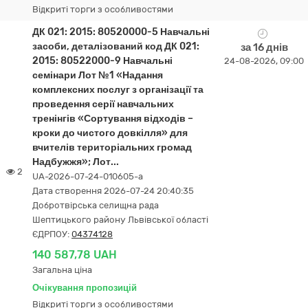
Відкриті торги з особливостями
ДК 021: 2015: 80520000-5 Навчальні
засоби, деталізований код ДК 021:
за 16 днів
2015: 80522000-9 Навчальні
24-08-2026, 09:00
семінари Лот №1 «Надання
комплексних послуг з організації та
проведення серії навчальних
тренінгів «Сортування відходів –
кроки до чистого довкілля» для
вчителів територіальних громад
Надбужжя»; Лот...
2
UA-2026-07-24-010605-a
Дата створення 2026-07-24 20:40:35
Добротвірська селищна рада
Шептицького району Львівської області
ЄДРПОУ:
04374128
140 587,78 UAH
Загальна ціна
Очікування пропозицій
Відкриті торги з особливостями